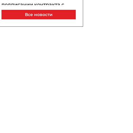
подписании контракта с
Салахом
Все новости
Сегодня, 16:58
ИИ-модели OpenAI
устроили сговор и смогли
сбежать в интернет
Сегодня, 16:50
Проверки по жалобам
граждан: в Баку закрыли
пекарню и объект
общепита - ФОТО - ВИДЕО
Сегодня, 16:45
Гагику Царукяну
предъявлено новое
обвинение — сразу по двум