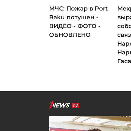
МЧС: Пожар в Port
Мех
Baku потушен -
выр
ВИДЕО - ФОТО -
соб
ОБНОВЛЕНО
свя
Нар
Нар
Гас