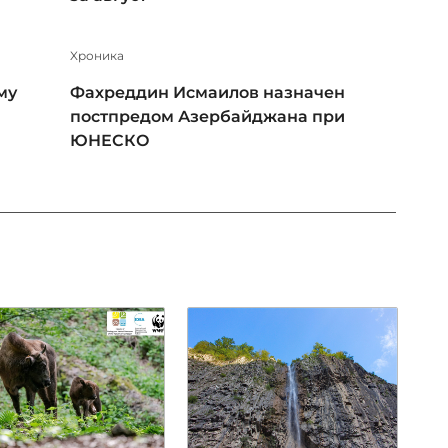
Xроника
му
Фахреддин Исмаилов назначен
постпредом Азербайджана при
ЮНЕСКО