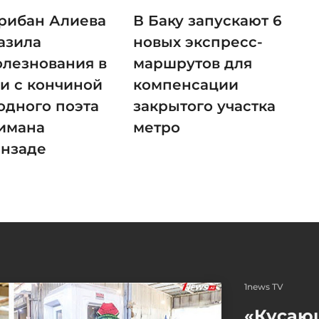
рибан Алиева
В Баку запускают 6
азила
новых экспресс-
олезнования в
маршрутов для
зи с кончиной
компенсации
одного поэта
закрытого участка
имана
метро
анзаде
1news TV
«Кусаю