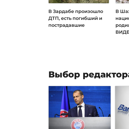
В Зардабе произошло
В Ша
ДТП, есть погибший и
наци
пострадавшие
родил
ВИД
Выбор редактор