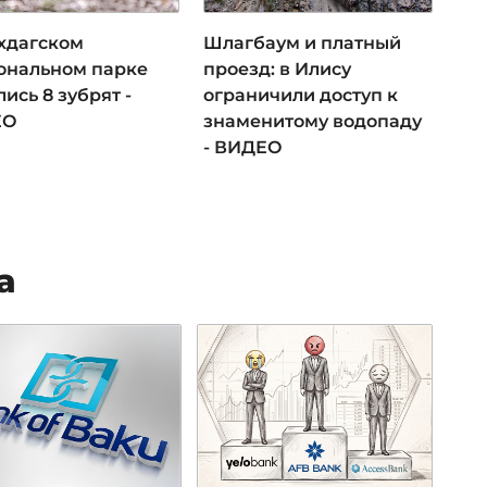
хдагском
Шлагбаум и платный
ональном парке
проезд: в Илису
ись 8 зубрят -
ограничили доступ к
ЕО
знаменитому водопаду
- ВИДЕО
а