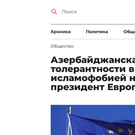
Xроника
Политика
Общ
Общество
Азербайджанск
толерантности в
исламофобией на
президент Евро