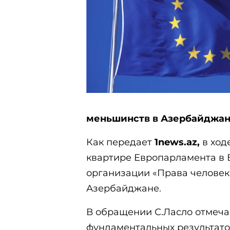
меньшинств в Азербайджан
Как передает
1news.az,
в ход
квартире Европарламента в 
организации «Права человека
Азербайджане.
В обращении С.Ласло отмеч
фундаментальных результато