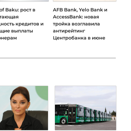
of Baku: рост в
AFB Bank, Yelo Bank и
 тающая
AccessBank: новая
ность кредитов и
тройка возглавила
ущие выплаты
антирейтинг
онерам
Центробанка в июне