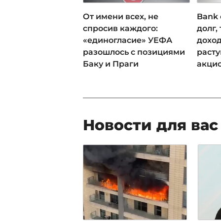
От имени всех, не
Bank 
спросив каждого:
долг,
«единогласие» УЕФА
доход
разошлось с позициями
раст
Баку и Праги
акци
Новости для вас