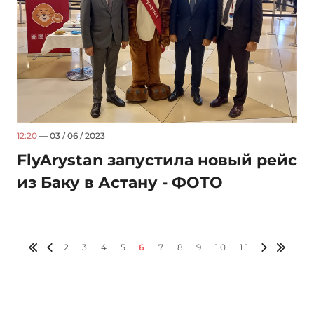
12:20
— 03 / 06 / 2023
FlyArystan запустила новый рейс
из Баку в Астану - ФОТО
2
3
4
5
6
7
8
9
10
11