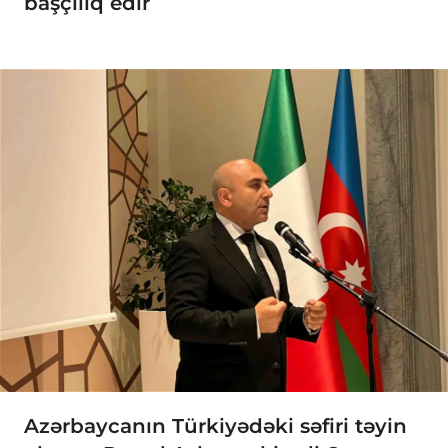
başçılıq edir
Azərbaycanın Türkiyədəki səfiri təyin