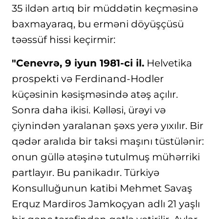
35 ildən artıq bir müddətin keçməsinə
baxmayaraq, bu erməni döyüşçüsü
təəssüf hissi keçirmir:
"Cenevrə, 9 iyun 1981-ci il.
Helvetika
prospekti və Ferdinand-Hodler
küçəsinin kəsişməsində atəş açılır.
Sonra daha ikisi. Kəlləsi, ürəyi və
çiynindən yaralanan şəxs yerə yıxılır. Bir
qədər aralıda bir taksi maşını tüstülənir:
onun güllə atəşinə tutulmuş mühərriki
partlayır. Bu panikadır. Türkiyə
Konsulluğunun katibi Mehmet Savaş
Erquz Mardiros Jamkoçyan adlı 21 yaşlı