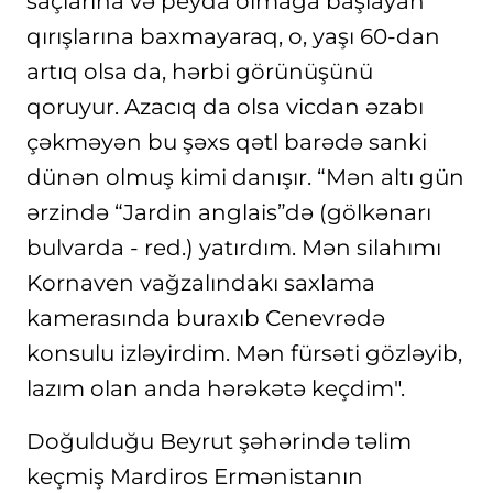
saçlarına və peyda olmağa başlayan
qırışlarına baxmayaraq, o, yaşı 60-dan
artıq olsa da, hərbi görünüşünü
qoruyur. Azacıq da olsa vicdan əzabı
çəkməyən bu şəxs qətl barədə sanki
dünən olmuş kimi danışır. “Mən altı gün
ərzində “Jardin anglais”də (gölkənarı
bulvarda - red.) yatırdım. Mən silahımı
Kornaven vağzalındakı saxlama
kamerasında buraxıb Cenevrədə
konsulu izləyirdim. Mən fürsəti gözləyib,
lazım olan anda hərəkətə keçdim".
Doğulduğu Beyrut şəhərində təlim
keçmiş Mardiros Ermənistanın