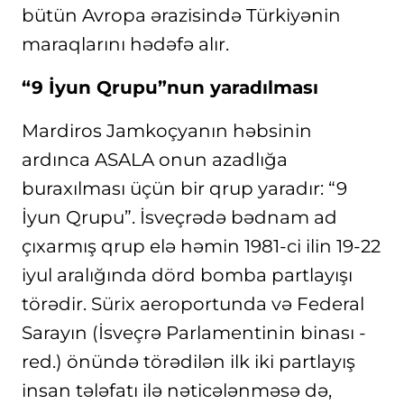
bütün Avropa ərazisində Türkiyənin
maraqlarını hədəfə alır.
“9 İyun Qrupu”nun yaradılması
Mardiros Jamkoçyanın həbsinin
ardınca ASALA onun azadlığa
buraxılması üçün bir qrup yaradır: “9
İyun Qrupu”. İsveçrədə bədnam ad
çıxarmış qrup elə həmin 1981-ci ilin 19-22
iyul aralığında dörd bomba partlayışı
törədir. Sürix aeroportunda və Federal
Sarayın (İsveçrə Parlamentinin binası -
red.) önündə törədilən ilk iki partlayış
insan tələfatı ilə nəticələnməsə də,