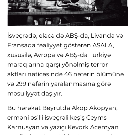
İsveçrədə, eləcə də ABŞ-da, Livanda və
Fransada fəaliyyət göstərən ASALA,
xüsusilə, Avropa və ABŞ-da Türkiyə
maraqlarına qarşı yönəlmiş terror
aktları nəticəsində 46 nəfərin ölümünə
və 299 nəfərin yaralanmasına görə
məsuliyyət daşıyır.
Bu hərəkat Beyrutda Akop Akopyan,
erməni əsilli isveçrəli keşiş Ceyms
Karnusyan və yazıçı Kevork Acemyan