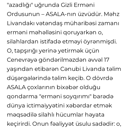
"azadlığı" uğrunda Gizli Erməni
Ordusunun – ASALA-nın üzvüdür. Məhz
Livandakı vətəndaş müharibəsi zamanı
erməni məhəlləsini qoruyarkən o,
silahlardan istifadə etməyi öyrənmişdi.
O, tapşırığı yerinə yetirmək üçün
Cenevrəyə göndərilməzdən əvvəl 17
yaşından etibarən Cənubi Livanda təlim
düşərgələrində təlim keçib. O dövrdə
ASALA çoxlarının bixəbər olduğu
qondarma "erməni soyqırımı" barədə
dünya ictimaiyyətini xəbərdar etmək
məqsədilə silahlı hücumlar həyata
keçirirdi. Onun fəaliyyət üsulu sadədir: o,