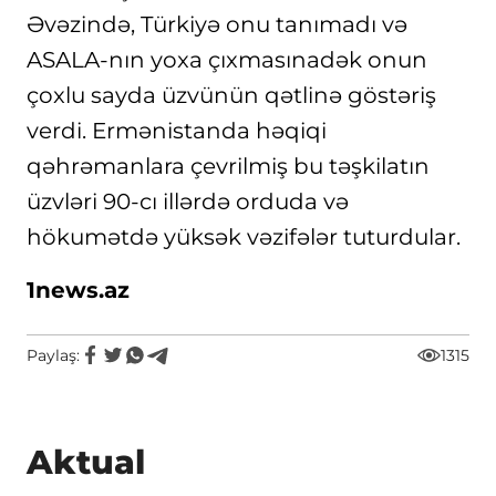
Əvəzində, Türkiyə onu tanımadı və
ASALA-nın yoxa çıxmasınadək onun
çoxlu sayda üzvünün qətlinə göstəriş
verdi. Ermənistanda həqiqi
qəhrəmanlara çevrilmiş bu təşkilatın
üzvləri 90-cı illərdə orduda və
hökumətdə yüksək vəzifələr tuturdular.
1news.az
Paylaş:
1315
Aktual