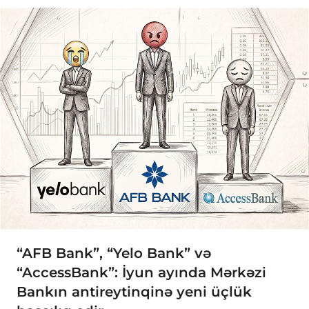
“AFB Bank”, “Yelo Bank” və
“AccessBank”: İyun ayında Mərkəzi
Bankın antireytinqinə yeni üçlük