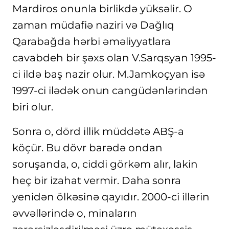
Mardiros onunla birlikdə yüksəlir. O
zaman müdafiə naziri və Dağlıq
Qarabağda hərbi əməliyyatlara
cavabdeh bir şəxs olan V.Sarqsyan 1995-
ci ildə baş nazir olur. M.Jamkoçyan isə
1997-ci ilədək onun cangüdənlərindən
biri olur.
Sonra o, dörd illik müddətə ABŞ-a
köçür. Bu dövr barədə ondan
soruşanda, o, ciddi görkəm alır, lakin
heç bir izahat vermir. Daha sonra
yenidən ölkəsinə qayıdır. 2000-ci illərin
əvvəllərində o, minaların