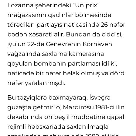
Lozanna şəhərindəki “Uniprix”
mağazasının qadınlar bölməsində
törədilən partlayış nəticəsində 26 nəfər
bədən xəsarəti alır. Bundan da ciddisi,
iyulun 22-də Cenevrənin Kornaven
vağzalında saxlama kamerasına
qoyulan bombanın partlaması idi ki,
nəticədə bir nəfər həlak olmuş və dörd
nəfər yaralanmışdı.
Bu təzyiqlərə baxmayaraq, İsveçrə
güzəştə getmir: o, Mardirosu 1981-ci ilin
dekabrında on beş il müddətinə qapalı
rejimli həbsxanada saxlanılmaqla