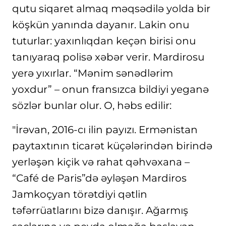
qutu siqaret almaq məqsədilə yolda bir
köşkün yanında dayanır. Lakin onu
tuturlar: yaxınlıqdan keçən birisi onu
tanıyaraq polisə xəbər verir. Mardirosu
yerə yıxırlar. “Mənim sənədlərim
yoxdur” – onun fransızca bildiyi yeganə
sözlər bunlar olur. O, həbs edilir:
"İrəvan, 2016-cı ilin payızı. Ermənistan
paytaxtının ticarət küçələrindən birində
yerləşən kiçik və rahat qəhvəxana –
“Café de Paris”də əyləşən Mardiros
Jamkoçyan törətdiyi qətlin
təfərrüatlarını bizə danışır. Ağarmış