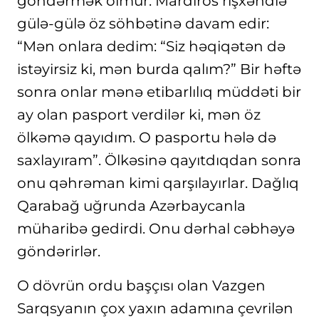
göndərmək olmur. Mardiros rişxəndlə
gülə-gülə öz söhbətinə davam edir:
“Mən onlara dedim: “Siz həqiqətən də
istəyirsiz ki, mən burda qalım?” Bir həftə
sonra onlar mənə etibarlılıq müddəti bir
ay olan pasport verdilər ki, mən öz
ölkəmə qayıdım. O pasportu hələ də
saxlayıram”. Ölkəsinə qayıtdıqdan sonra
onu qəhrəman kimi qarşılayırlar. Dağlıq
Qarabağ uğrunda Azərbaycanla
müharibə gedirdi. Onu dərhal cəbhəyə
göndərirlər.
O dövrün ordu başçısı olan Vazgen
Sarqsyanın çox yaxın adamına çevrilən