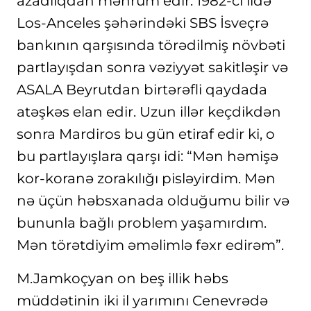
azadlıqdan məhrum edir. 1982-ci ildə
Los-Anceles şəhərindəki SBS İsveçrə
bankının qarşısında törədilmiş növbəti
partlayışdan sonra vəziyyət sakitləşir və
ASALA Beyrutdan birtərəfli qaydada
atəşkəs elan edir. Uzun illər keçdikdən
sonra Mardiros bu gün etiraf edir ki, o
bu partlayışlara qarşı idi: “Mən həmişə
kor-koranə zorakılığı pisləyirdim. Mən
nə üçün həbsxanada olduğumu bilir və
bununla bağlı problem yaşamırdım.
Mən törətdiyim əməlimlə fəxr edirəm”.
M.Jamkoçyan on beş illik həbs
müddətinin iki il yarımını Cenevrədə