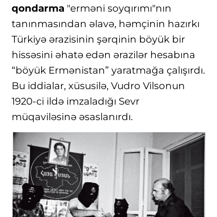
qondarma
"erməni soyqırımı"nın
tanınmasından əlavə, həmçinin hazırkı
Türkiyə ərazisinin şərqinin böyük bir
hissəsini əhatə edən ərazilər hesabına
“böyük Ermənistan” yaratmağa çalışırdı.
Bu iddialar, xüsusilə, Vudro Vilsonun
1920-ci ildə imzaladığı Sevr
müqaviləsinə əsaslanırdı.