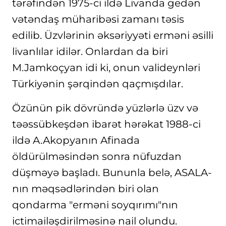
tərəfindən 1975-ci ildə Livanda gedən
vətəndaş müharibəsi zamanı təsis
edilib. Üzvlərinin əksəriyyəti erməni əsilli
livanlılar idilər. Onlardan da biri
M.Jamkoçyan idi ki, onun valideynləri
Türkiyənin şərqindən qaçmışdılar.
Özünün pik dövründə yüzlərlə üzv və
təəssübkeşdən ibarət hərəkat 1988-ci
ildə A.Akopyanın Afinada
öldürülməsindən sonra nüfuzdan
düşməyə başladı. Bununla belə, ASALA-
nın məqsədlərindən biri olan
qondarma "erməni soyqırımı"nın
ictimailəşdirilməsinə nail olundu.