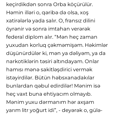
keçirdikdən sonra Orba köçürülür.
Həmin illəri o, qəribə də olsa, xoş
xatirələrlə yada salır. O, fransız dilini
öyrənir və sonra imtahan verərək
federal diplom alır. “Mən heç zaman
yuxudan korluq çəkməmişəm. Həkimlər
düşünürdülər ki, mən ya dəliyəm, ya da
narkotiklərin təsiri altındayam. Onlar
hamısı mənə sakitləşdirici vermək
istəyirdilər. Bütün həbsxanadakılar
bunlardan qəbul edirdilər! Mənim isə
heç vaxt buna ehtiyacım olmayıb.
Mənim yuxu dərmanım hər axşam
yarım litr yoğurt idi”, - deyərək o, gülə-