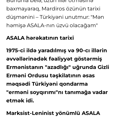
Bununla belə, uzun illər ötməsinə
baxmayaraq, Mardiros özünün tarixi
düşmənini – Türkiyəni unutmur: "Mən
həmişə ASALA-nın üzvü olacağam"
ASALA hərəkatının tarixi
1975-ci ildə yaradılmış və 90-cı illərin
əvvəllərinədək fəaliyyət göstərmiş
Ermənistanın "azadlığı" uğrunda Gizli
Erməni Ordusu təşkilatının əsas
məqsədi Türkiyəni qondarma
"erməni soyqırımı"nı tanımağa vadar
etmək idi.
Marksist-Leninist yönümlü ASALA