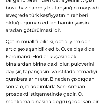
bir gənc tərəfindən qətlə yetirilir. Aylar
boyu hazırlanmış bu tapşırığın məqsədi
İsveçrədə türk kəşfiyyatının rəhbəri
olduğu güman edilən həmin şəxsin
aradan götürülməsi idi".
Qətlin müəllifi bilir ki, qətlə iyirmidən
artıq şəxs şahidlik edib. O, cəld şəkildə
Ferdinand-Hodler küçəsindəki
binalardan birinə daxil olur, puloverini
dəyişir, tapançasını və istifadə etmədiyi
qumbaralarını atır. Binadan çıxdıqdan
sonra o, iti addımlarla Sen-Antuan
prospekti istiqamətində gedir. O,
məhkəmə binasına doğru gedərkən bir