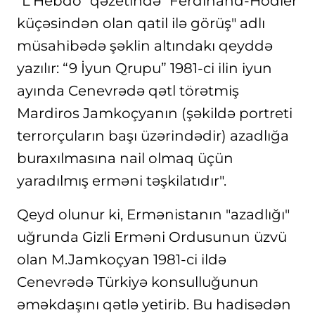
"L'Hebdo" qəzetində "Ferdinand-Hodler
küçəsindən olan qatil ilə görüş" adlı
müsahibədə şəklin altındakı qeyddə
yazılır: “9 İyun Qrupu” 1981-ci ilin iyun
ayında Cenevrədə qətl törətmiş
Mardiros Jamkoçyanın (şəkildə portreti
terrorçuların başı üzərindədir) azadlığa
buraxılmasına nail olmaq üçün
yaradılmış erməni təşkilatıdır".
Qeyd olunur ki, Ermənistanın "azadlığı"
uğrunda Gizli Erməni Ordusunun üzvü
olan M.Jamkoçyan 1981-ci ildə
Cenevrədə Türkiyə konsulluğunun
əməkdaşını qətlə yetirib. Bu hadisədən