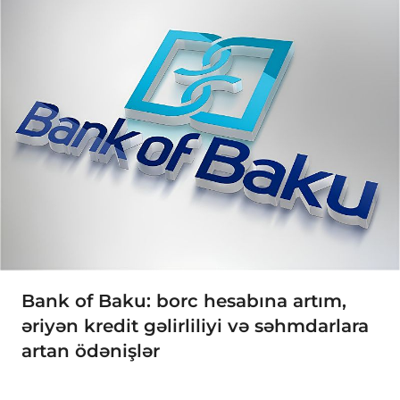
Bank of Baku: borc hesabına artım,
əriyən kredit gəlirliliyi və səhmdarlara
artan ödənişlər