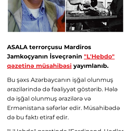
ASALA terrorçusu Mardiros
Jamkoçyanın İsveçrənin
"L'Hebdo"
qəzetinə müsahibəsi
yayımlanıb.
Bu şəxs Azərbaycanın işğal olunmuş
ərazilərində də fəaliyyət göstərib. Hələ
də işğal olunmuş ərazilərə və
Ermənistana səfərlər edir. Müsahibədə
də bu faktı etiraf edir.