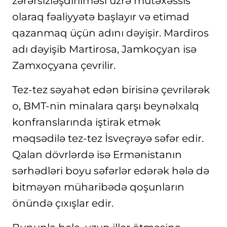
zərərsizləşdirilməsi üzrə mütəxəssis
olaraq fəaliyyətə başlayır və etimad
qazanmaq üçün adını dəyişir. Mardiros
adı dəyişib Martirosa, Jamkoçyan isə
Zamxoçyana çevrilir.
Tez-tez səyahət edən birisinə çevrilərək
o, BMT-nin minalara qarşı beynəlxalq
konfranslarında iştirak etmək
məqsədilə tez-tez İsveçrəyə səfər edir.
Qalan dövrlərdə isə Ermənistanın
sərhədləri boyu səfərlər edərək hələ də
bitməyən müharibədə qoşunların
önündə çıxışlar edir.