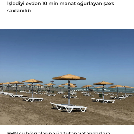
İşlədiyi evdən 10 min manat oğurlayan şəxs
saxlanılıb
FHN su hövzələrinə üz tutan vətəndaşlara