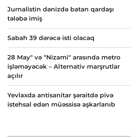
Jurnalistin dənizdə batan qardaşı
tələbə imiş
Sabah 39 dərəcə isti olacaq
28 May" və "Nizami" arasında metro
işləməyəcək – Alternativ marşrutlar
açılır
Yevlaxda antisanitar şəraitdə pivə
istehsal edən müəssisə aşkarlanıb