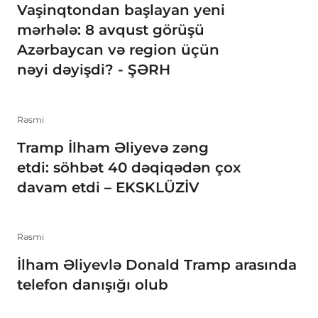
Vaşinqtondan başlayan yeni
mərhələ: 8 avqust görüşü
Azərbaycan və region üçün
nəyi dəyişdi? - ŞƏRH
Rəsmi
Tramp İlham Əliyevə zəng
etdi: söhbət 40 dəqiqədən çox
davam etdi – EKSKLÜZİV
Rəsmi
İlham Əliyevlə Donald Tramp arasında
telefon danışığı olub