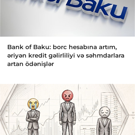
Bank of Baku: borc hesabına artım,
əriyən kredit gəlirliliyi və səhmdarlara
artan ödənişlər