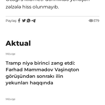
zəlzələ hiss olunmayıb.
Paylaş:
379
Aktual
Mövqe
Tramp niyə birinci zəng etdi:
Fərhad Məmmədov Vaşinqton
görüşündən sonrakı ilin
yekunları haqqında
Mövqe