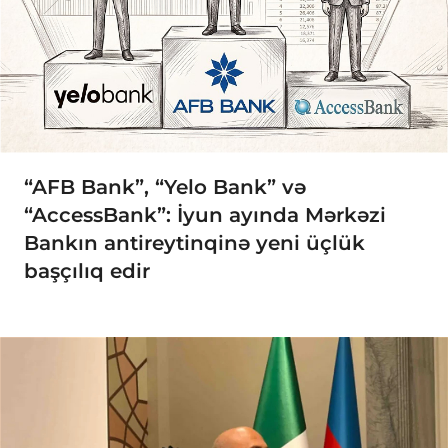
“AFB Bank”, “Yelo Bank” və
“AccessBank”: İyun ayında Mərkəzi
Bankın antireytinqinə yeni üçlük
başçılıq edir