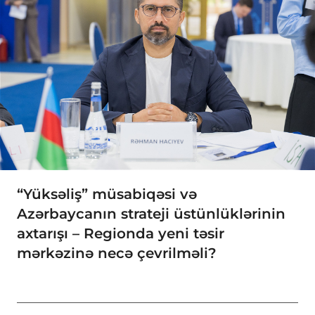
“Yüksəliş” müsabiqəsi və
Azərbaycanın strateji üstünlüklərinin
axtarışı – Regionda yeni təsir
mərkəzinə necə çevrilməli?