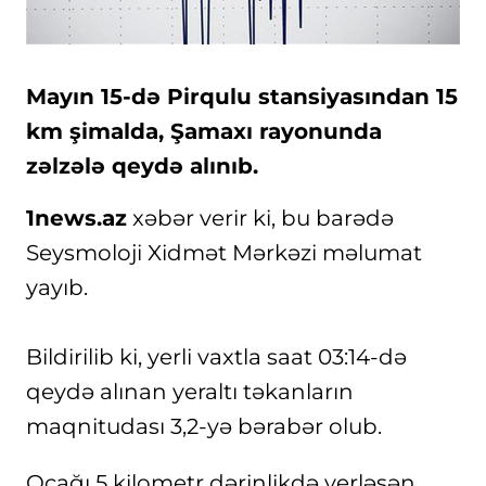
Mayın 15-də Pirqulu stansiyasından 15
km şimalda, Şamaxı rayonunda
zəlzələ qeydə alınıb.
1news.az
xəbər verir ki, bu barədə
Seysmoloji Xidmət Mərkəzi məlumat
yayıb.
Bildirilib ki, yerli vaxtla saat 03:14-də
qeydə alınan yeraltı təkanların
maqnitudası 3,2-yə bərabər olub.
Ocağı 5 kilometr dərinlikdə yerləşən