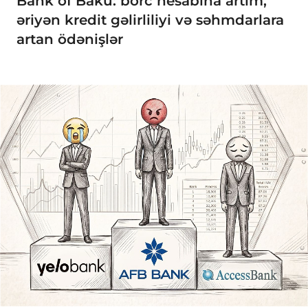
Bank of Baku: borc hesabına artım,
əriyən kredit gəlirliliyi və səhmdarlara
artan ödənişlər