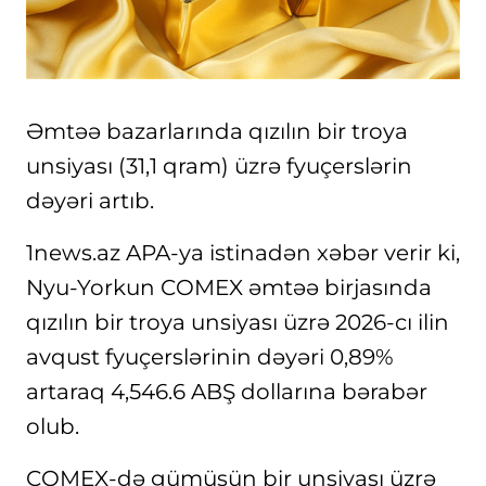
Əmtəə bazarlarında qızılın bir troya
unsiyası (31,1 qram) üzrə fyuçerslərin
dəyəri artıb.
1news.az APA-ya istinadən xəbər verir ki,
Nyu-Yorkun COMEX əmtəə birjasında
qızılın bir troya unsiyası üzrə 2026-cı ilin
avqust fyuçerslərinin dəyəri 0,89%
artaraq 4,546.6 ABŞ dollarına bərabər
olub.
COMEX-də gümüşün bir unsiyası üzrə