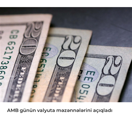
AMB günün valyuta məzənnələrini açıqladı