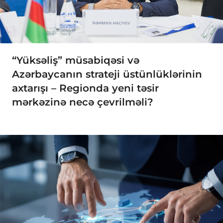
“Yüksəliş” müsabiqəsi və
Azərbaycanın strateji üstünlüklərinin
axtarışı – Regionda yeni təsir
mərkəzinə necə çevrilməli?