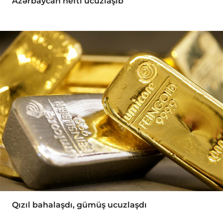
Azərbaycan nefti ucuzlaşıb
Qızıl bahalaşdı, gümüş ucuzlaşdı