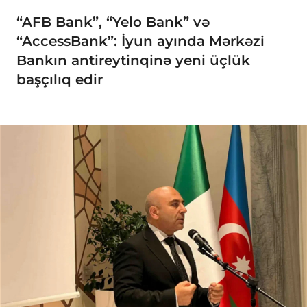
“AFB Bank”, “Yelo Bank” və
“AccessBank”: İyun ayında Mərkəzi
Bankın antireytinqinə yeni üçlük
başçılıq edir