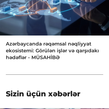
Azərbaycanda rəqəmsal nəqliyyat
ekosistemi: Görülən işlər və qarşıdakı
hədəflər - MÜSAHİBƏ
Sizin üçün xəbərlər