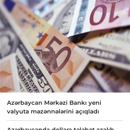
Azərbaycan Mərkəzi Bankı yeni
valyuta məzənnələrini açıqladı
Azərbaycanda dollara tələbat azalıb