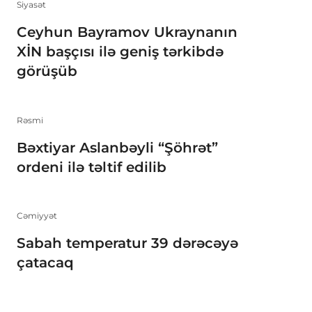
Siyasət
Ceyhun Bayramov Ukraynanın
XİN başçısı ilə geniş tərkibdə
görüşüb
Rəsmi
Bəxtiyar Aslanbəyli “Şöhrət”
ordeni ilə təltif edilib
Cəmiyyət
Sabah temperatur 39 dərəcəyə
çatacaq