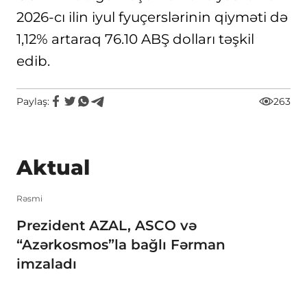
2026-cı ilin iyul fyuçerslərinin qiyməti də
1,12% artaraq 76.10 ABŞ dolları təşkil
edib.
Paylaş:
263
Aktual
Rəsmi
Prezident AZAL, ASCO və
“Azərkosmos”la bağlı Fərman
imzaladı