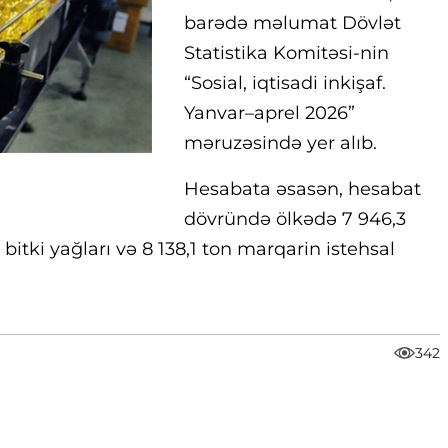
barədə məlumat Dövlət
Statistika Komitəsi-nin
“Sosial, iqtisadi inkişaf.
Yanvar–aprel 2026”
məruzəsində yer alıb.
Hesabata əsasən, hesabat
dövründə ölkədə 7 946,3
 bitki yağları və 8 138,1 ton marqarin istehsal
342