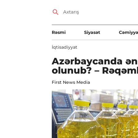
Rəsmi
Siyasət
Cəmiyyə
İqtisadiyyat
Azərbaycanda ən 
olunub? – Rəqəml
First News Media