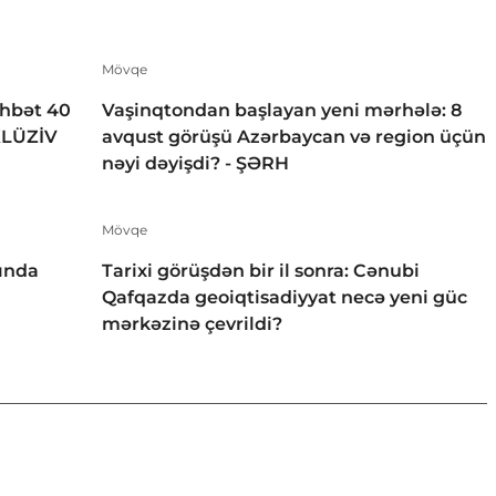
Mövqe
öhbət 40
Vaşinqtondan başlayan yeni mərhələ: 8
KLÜZİV
avqust görüşü Azərbaycan və region üçün
nəyi dəyişdi? - ŞƏRH
Mövqe
ında
Tarixi görüşdən bir il sonra: Cənubi
Qafqazda geoiqtisadiyyat necə yeni güc
mərkəzinə çevrildi?