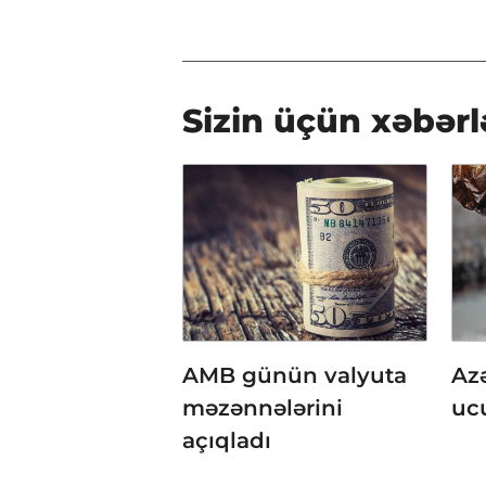
Sizin üçün xəbərl
AMB günün valyuta
Az
məzənnələrini
uc
açıqladı