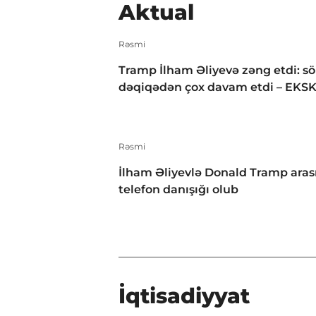
Aktual
Rəsmi
Tramp İlham Əliyevə zəng etdi: s
dəqiqədən çox davam etdi – EKS
Rəsmi
İlham Əliyevlə Donald Tramp aras
telefon danışığı olub
İqtisadiyyat