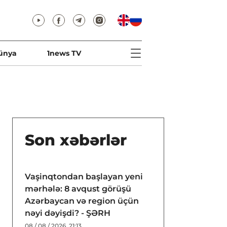
ünya
1news TV
Son xəbərlər
Vaşinqtondan başlayan yeni
mərhələ: 8 avqust görüşü
Azərbaycan və region üçün
nəyi dəyişdi? - ŞƏRH
08 / 08 / 2026, 21:13