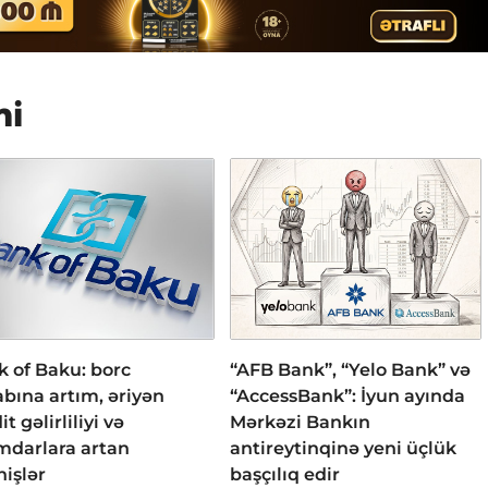
mi
 of Baku: borc
“AFB Bank”, “Yelo Bank” və
bına artım, əriyən
“AccessBank”: İyun ayında
it gəlirliliyi və
Mərkəzi Bankın
mdarlara artan
antireytinqinə yeni üçlük
işlər
başçılıq edir