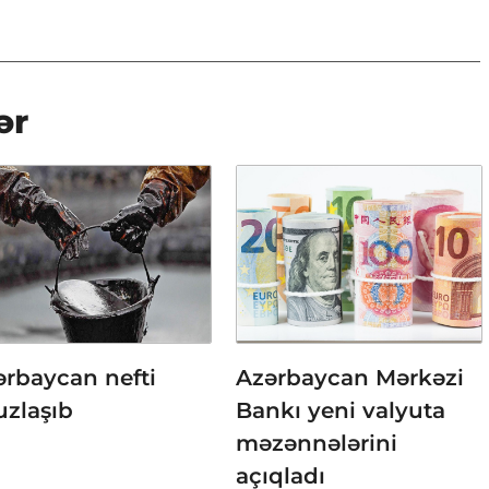
ər
ərbaycan nefti
Azərbaycan Mərkəzi
uzlaşıb
Bankı yeni valyuta
məzənnələrini
açıqladı