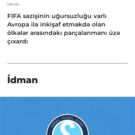
İdman
FIFA sazişinin uğursuzluğu varlı
Avropa ilə inkişaf etməkdə olan
ölkələr arasındakı parçalanmanı üzə
çıxardı
İdman