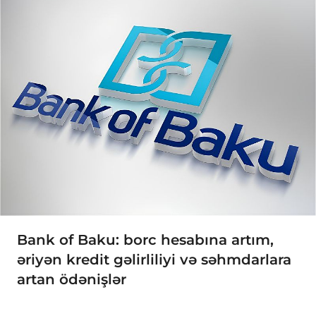
Bank of Baku: borc hesabına artım,
əriyən kredit gəlirliliyi və səhmdarlara
artan ödənişlər