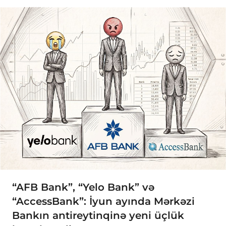
“AFB Bank”, “Yelo Bank” və
“AccessBank”: İyun ayında Mərkəzi
Bankın antireytinqinə yeni üçlük