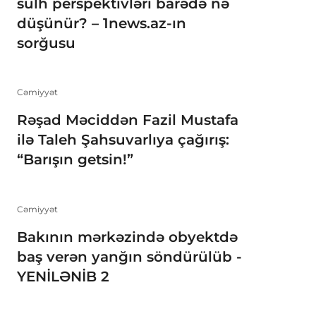
sülh perspektivləri barədə nə
düşünür? – 1news.az-ın
sorğusu
Cəmiyyət
Rəşad Məciddən Fazil Mustafa
ilə Taleh Şahsuvarlıya çağırış:
“Barışın getsin!”
Cəmiyyət
Bakının mərkəzində obyektdə
baş verən yanğın söndürülüb -
YENİLƏNİB 2