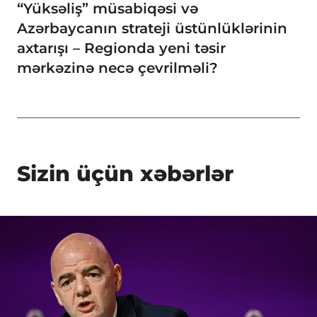
“Yüksəliş” müsabiqəsi və
Azərbaycanın strateji üstünlüklərinin
axtarışı – Regionda yeni təsir
mərkəzinə necə çevrilməli?
Sizin üçün xəbərlər