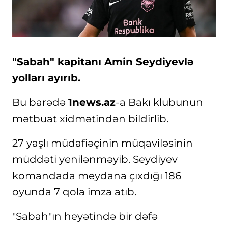
"Sabah" kapitanı Amin Seydiyevlə
yolları ayırıb.
Bu barədə
1news.az
-a Bakı klubunun
mətbuat xidmətindən bildirlib.
27 yaşlı müdafiəçinin müqaviləsinin
müddəti yenilənməyib. Seydiyev
komandada meydana çıxdığı 186
oyunda 7 qola imza atıb.
"Sabah"ın heyətində bir dəfə