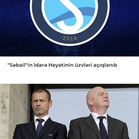
"Səbail"in İdarə Heyətinin üzvləri açıqlanıb