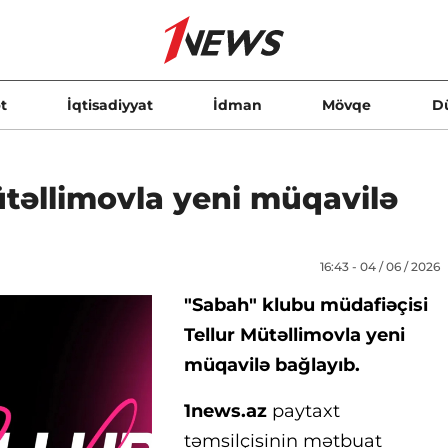
t
İqtisadiyyat
İdman
Mövqe
D
ütəllimovla yeni müqavilə
16:43 - 04 / 06 / 2026
"Sabah" klubu müdafiəçisi
Tellur Mütəllimovla yeni
müqavilə bağlayıb.
1news.az
paytaxt
təmsilçisinin mətbuat