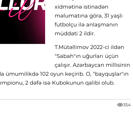
xidmətinə istinadən
məlumatına görə, 31 yaşlı
futbolçu ilə anlaşmanın
müddəti 2 ildir.
T.Mütəllimov 2022-ci ildən
"Sabah"ın uğurları üçün
çalışır. Azərbaycan millisinin
a ümumilikdə 102 oyun keçirib. O, "bayquşlar"ın
empionu, 2 dəfə isə Kubokunun qalibi olub.
354