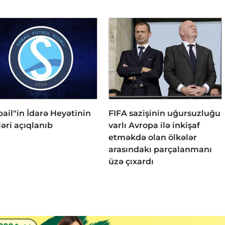
bail"in İdarə Heyətinin
FIFA sazişinin uğursuzluğu
ləri açıqlanıb
varlı Avropa ilə inkişaf
etməkdə olan ölkələr
arasındakı parçalanmanı
üzə çıxardı