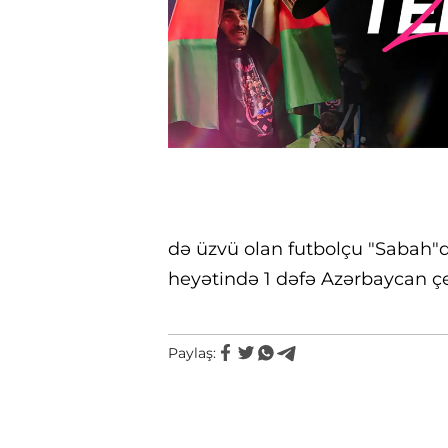
də üzvü olan futbolçu "Sabah"d
heyətində 1 dəfə Azərbaycan ç
Paylaş: