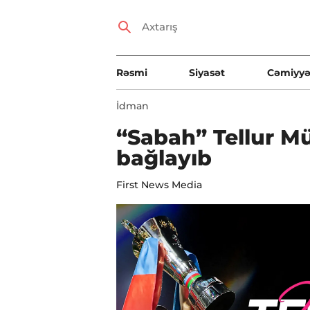
Rəsmi
Siyasət
Cəmiyyə
İdman
“Sabah” Tellur M
bağlayıb
First News Media