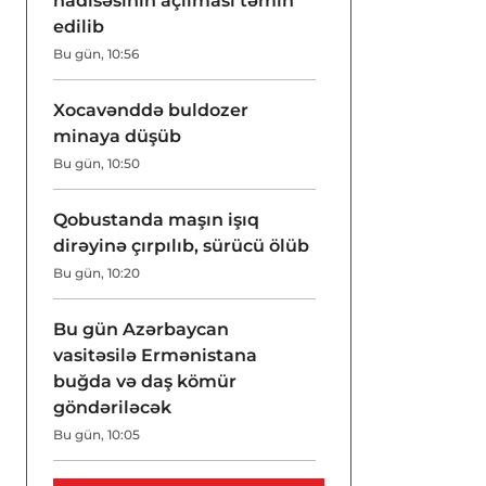
hadisəsinin açılması təmin
edilib
Bu gün, 10:56
Xocavənddə buldozer
minaya düşüb
Bu gün, 10:50
Qobustanda maşın işıq
dirəyinə çırpılıb, sürücü ölüb
Bu gün, 10:20
Bu gün Azərbaycan
vasitəsilə Ermənistana
buğda və daş kömür
göndəriləcək
Bu gün, 10:05