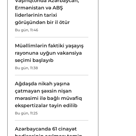
Vaşinqtonda Azərbaycan,
Ermənistan və ABŞ
liderlərinin tarixi
görüşündən bir il ötür
Bu gün, 11:46
Müəllimlərin faktiki yaşayış
rayonuna uyğun vakansiya
seçimi başlayıb
Bu gün, 11:38
Ağdaşda nikah yaşına
çatmayan şəxsin nişan
mərasimi ilə bağlı müvafiq
ekspertizalar təyin edilib
Bu gün, 11:25
Azərbaycanda 61 cinayət