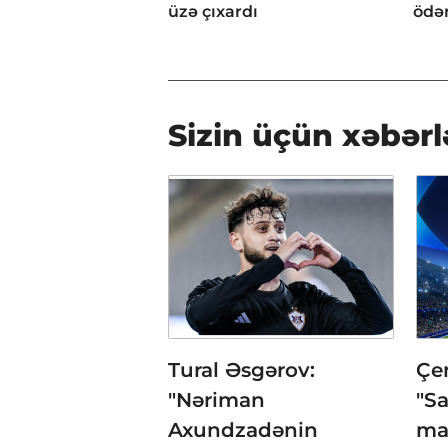
üzə çıxardı
ödən
Sizin üçün xəbərl
Tural Əsgərov:
Çem
"Nəriman
"Sa
Axundzadənin
ma