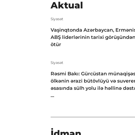
Aktual
Siyasət
Vaşinqtonda Azərbaycan, Erməni
ABŞ liderlərinin tarixi görüşündən 
ötür
Siyasət
Rəsmi Bakı: Gürcüstan münaqişəs
ölkənin ərazi bütövlüyü və suveren
əsasında sülh yolu ilə həllinə dəst
...
İdman