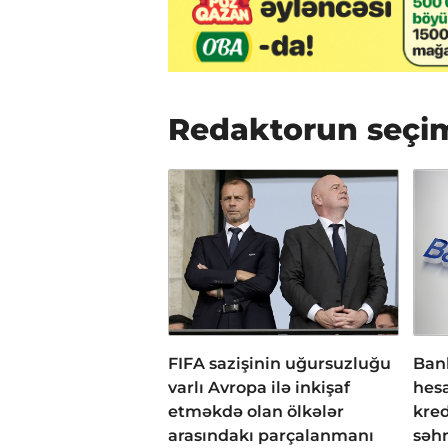
Redaktorun seçi
FIFA sazişinin uğursuzluğu
Bank
varlı Avropa ilə inkişaf
hesa
etməkdə olan ölkələr
kred
arasındakı parçalanmanı
səh