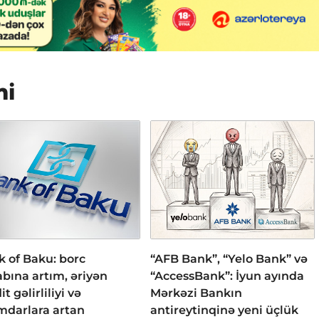
mi
 of Baku: borc
“AFB Bank”, “Yelo Bank” və
bına artım, əriyən
“AccessBank”: İyun ayında
it gəlirliliyi və
Mərkəzi Bankın
mdarlara artan
antireytinqinə yeni üçlük