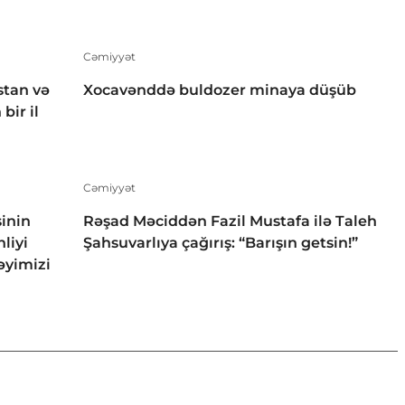
Cəmiyyət
stan və
Xocavənddə buldozer minaya düşüb
bir il
Cəmiyyət
inin
Rəşad Məciddən Fazil Mustafa ilə Taleh
liyi
Şahsuvarlıya çağırış: “Barışın getsin!”
əyimizi