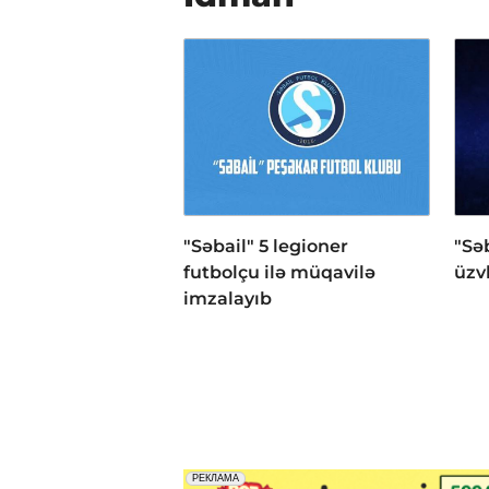
"Səbail" 5 legioner
"Sə
futbolçu ilə müqavilə
üzv
imzalayıb