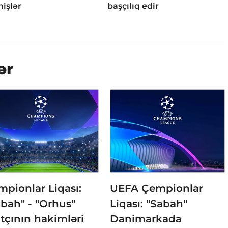
işlər
başçılıq edir
ər
pionlar Liqası:
UEFA Çempionlar
bah" - "Orhus"
Liqası: "Sabah"
tçının hakimləri
Danimarkada