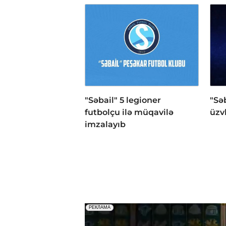
"Səbail" 5 legioner
"Sə
futbolçu ilə müqavilə
üzv
imzalayıb