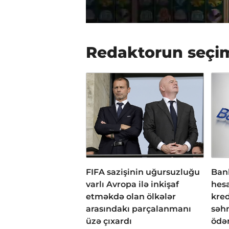
Redaktorun seçi
FIFA sazişinin uğursuzluğu
Bank
varlı Avropa ilə inkişaf
hesa
etməkdə olan ölkələr
kred
arasındakı parçalanmanı
səh
üzə çıxardı
ödən