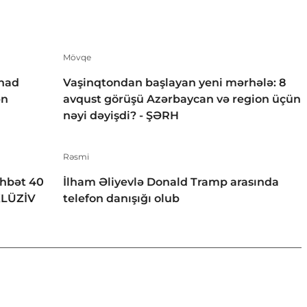
Mövqe
rhad
Vaşinqtondan başlayan yeni mərhələ: 8
ən
avqust görüşü Azərbaycan və region üçün
nəyi dəyişdi? - ŞƏRH
Rəsmi
öhbət 40
İlham Əliyevlə Donald Tramp arasında
KLÜZİV
telefon danışığı olub