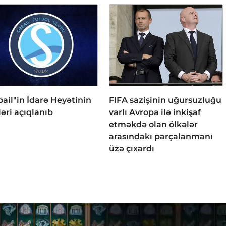
bail"in İdarə Heyətinin
FIFA sazişinin uğursuzluğu
ləri açıqlanıb
varlı Avropa ilə inkişaf
etməkdə olan ölkələr
arasındakı parçalanmanı
üzə çıxardı