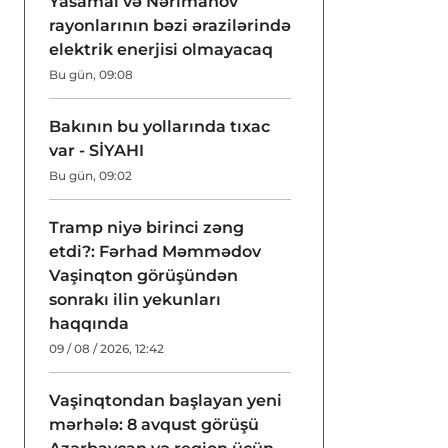
Yasamal və Nərimanov
rayonlarının bəzi ərazilərində
elektrik enerjisi olmayacaq
Bu gün, 09:08
Bakının bu yollarında tıxac
var - SİYAHI
Bu gün, 09:02
Tramp niyə birinci zəng
etdi?: Fərhad Məmmədov
Vaşinqton görüşündən
sonrakı ilin yekunları
haqqında
09 / 08 / 2026, 12:42
Vaşinqtondan başlayan yeni
mərhələ: 8 avqust görüşü