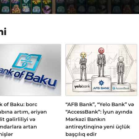
mi
 of Baku: borc
“AFB Bank”, “Yelo Bank” və
bına artım, əriyən
“AccessBank”: İyun ayında
it gəlirliliyi və
Mərkəzi Bankın
mdarlara artan
antireytinqinə yeni üçlük
işlər
başçılıq edir