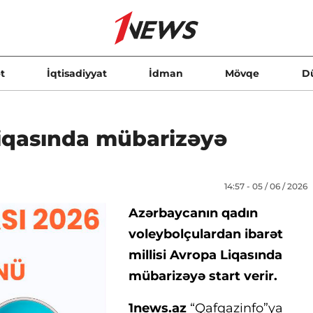
t
İqtisadiyyat
İdman
Mövqe
D
Liqasında mübarizəyə
14:57 - 05 / 06 / 2026
Azərbaycanın qadın
voleybolçulardan ibarət
millisi Avropa Liqasında
mübarizəyə start verir.
1news.az
“Qafqazinfo”ya