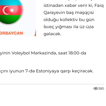
istinadən xəbər verir ki, Faiq
Qarayevin baş məşqçisi
olduğu kollektiv bu gün
İsveç yığması ilə üz-üzə
gələcək.
yinin Voleybol Mərkəzində, saat 18:00-da
çını iyunun 7-də Estoniyaya qarşı keçirəcək.
385