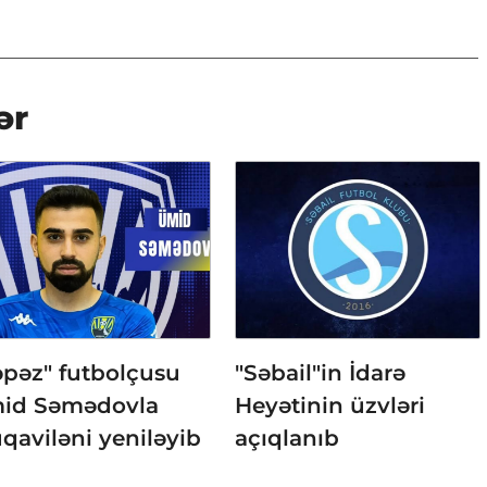
ər
əpəz" futbolçusu
"Səbail"in İdarə
id Səmədovla
Heyətinin üzvləri
qaviləni yeniləyib
açıqlanıb