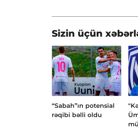
Sizin üçün xəbərl
“Sabah”ın potensial
"K
rəqibi bəlli oldu
Üm
mü