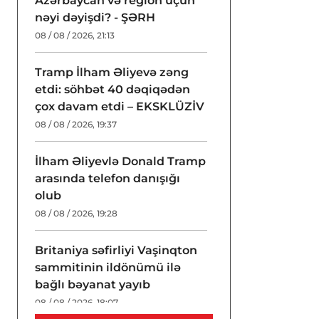
Azərbaycan və region üçün
nəyi dəyişdi? - ŞƏRH
08 / 08 / 2026, 21:13
Tramp İlham Əliyevə zəng
etdi: söhbət 40 dəqiqədən
çox davam etdi – EKSKLÜZİV
08 / 08 / 2026, 19:37
İlham Əliyevlə Donald Tramp
arasında telefon danışığı
olub
08 / 08 / 2026, 19:28
Britaniya səfirliyi Vaşinqton
sammitinin ildönümü ilə
bağlı bəyanat yayıb
08 / 08 / 2026, 18:07