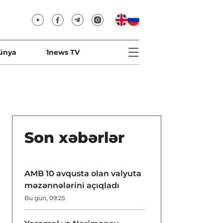
ünya
1news TV
Son xəbərlər
AMB 10 avqusta olan valyuta
məzənnələrini açıqladı
Bu gün, 09:25