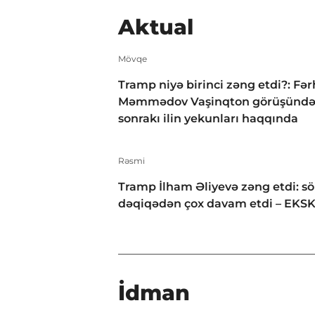
Aktual
Mövqe
Tramp niyə birinci zəng etdi?: Fə
Məmmədov Vaşinqton görüşünd
sonrakı ilin yekunları haqqında
Rəsmi
Tramp İlham Əliyevə zəng etdi: s
dəqiqədən çox davam etdi – EKS
İdman