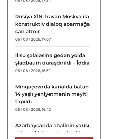
06 / 08 / 2026, 17:34
Rusiya XİN: İrəvan Moskva ilə
konstruktiv dialoq aparmağa
can atmır
06 / 08 / 2026, 17:07
İlisu şəlaləsinə gedən yolda
şlaqbaum quraşdırıldı – İddia
06 / 08 / 2026, 16:52
Mingəçevirdə kanalda batan
14 yaşlı yeniyetmənin meyiti
tapıldı
06 / 08 / 2026, 16:42
Azərbaycanda əhalinin yarısı
artıq çəkidən əziyyət çəkir