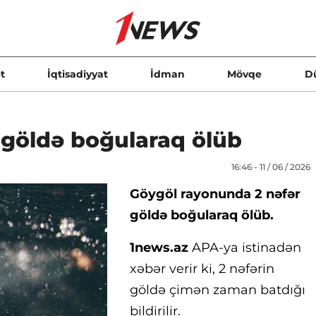
t
İqtisadiyyat
İdman
Mövqe
D
 göldə boğularaq ölüb
16:46 - 11 / 06 / 2026
Göygöl rayonunda 2 nəfər
göldə boğularaq ölüb.
1news.az
APA-ya istinadən
xəbər verir ki, 2 nəfərin
göldə çimən zaman batdığı
bildirilir.