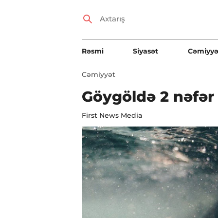
Rəsmi
Siyasət
Cəmiyyə
Cəmiyyət
Göygöldə 2 nəfər
First News Media