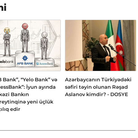
mi
 Bank”, “Yelo Bank” və
Azərbaycanın Türkiyədəki
essBank”: İyun ayında
səfiri təyin olunan Rəşad
kəzi Bankın
Aslanov kimdir? - DOSYE
reytinqinə yeni üçlük
ılıq edir