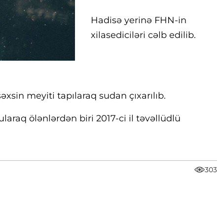
Hadisə yerinə FHN-in
xilasediciləri cəlb edilib.
şəxsin meyiti tapılaraq sudan çıxarılıb.
araq ölənlərdən biri 2017-ci il təvəllüdlü
303