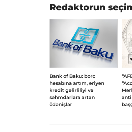
Redaktorun seçi
Bank of Baku: borc
“AFB
hesabına artım, əriyən
“Acc
kredit gəlirliliyi və
Mər
səhmdarlara artan
anti
ödənişlər
başç