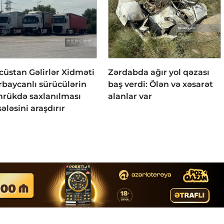
cüstan Gəlirlər Xidməti
Zərdabda ağır yol qəzası
rbaycanlı sürücülərin
baş verdi: Ölən və xəsarət
rükdə saxlanılması
alanlar var
ələsini araşdırır