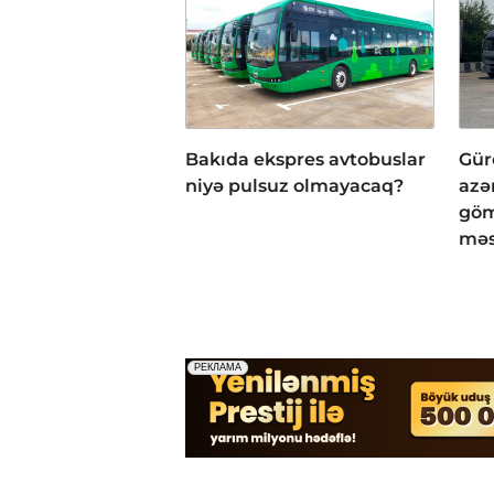
Bakıda ekspres avtobuslar
Gür
niyə pulsuz olmayacaq?
azə
göm
məs