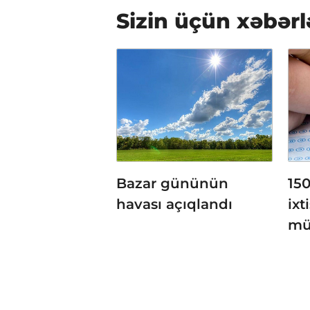
Sizin üçün xəbərl
Bazar gününün
150
havası açıqlandı
ixt
mü