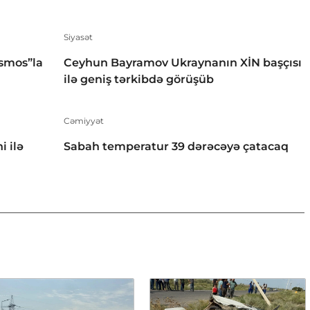
Siyasət
smos”la
Ceyhun Bayramov Ukraynanın XİN başçısı
ilə geniş tərkibdə görüşüb
Cəmiyyət
i ilə
Sabah temperatur 39 dərəcəyə çatacaq