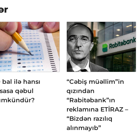
ər
 bal ilə hansı
“Cəbiş müəllim”in
isasa qəbul
qızından
mkündür?
“Rabitəbank”ın
reklamına ETİRAZ –
“Bizdən razılıq
alınmayıb”