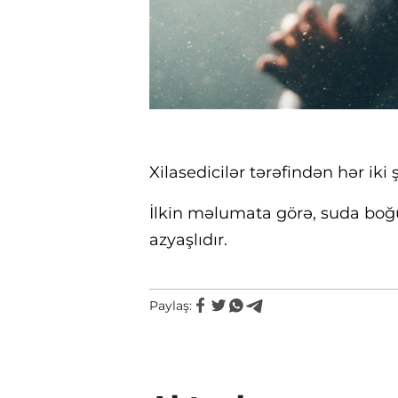
Xilasedicilər tərəfindən hər iki 
İlkin məlumata görə, suda boğul
azyaşlıdır.
Paylaş: