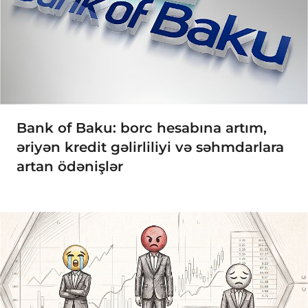
Bank of Baku: borc hesabına artım,
əriyən kredit gəlirliliyi və səhmdarlara
artan ödənişlər