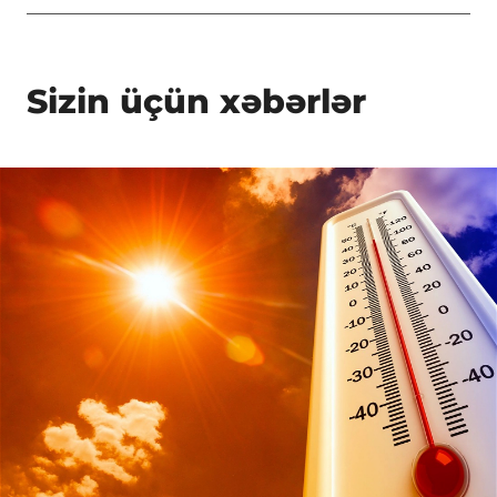
Sizin üçün xəbərlər