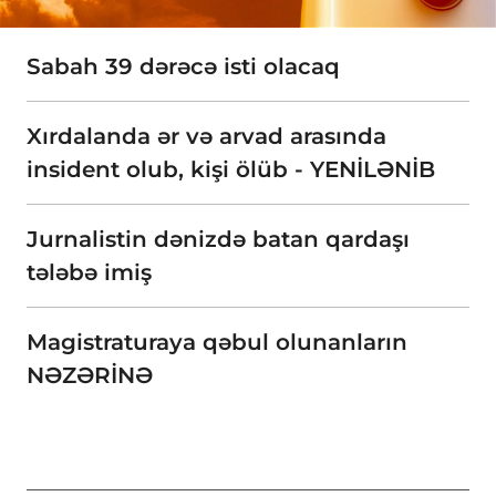
Sabah 39 dərəcə isti olacaq
Xırdalanda ər və arvad arasında
insident olub, kişi ölüb - YENİLƏNİB
Jurnalistin dənizdə batan qardaşı
tələbə imiş
Magistraturaya qəbul olunanların
NƏZƏRİNƏ