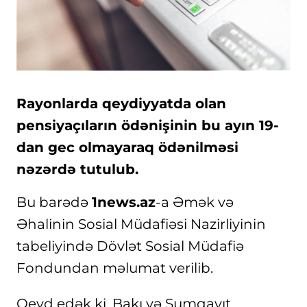
Rayonlarda qeydiyyatda olan
pensiyaçıların ödənişinin bu ayın 19-
dan gec olmayaraq ödənilməsi
nəzərdə tutulub.
Bu barədə
1news.az
-a Əmək və
Əhalinin Sosial Müdafiəsi Nazirliyinin
tabeliyində Dövlət Sosial Müdafiə
Fondundan məlumat verilib.
Qeyd edək ki, Bakı və Sumqayıt