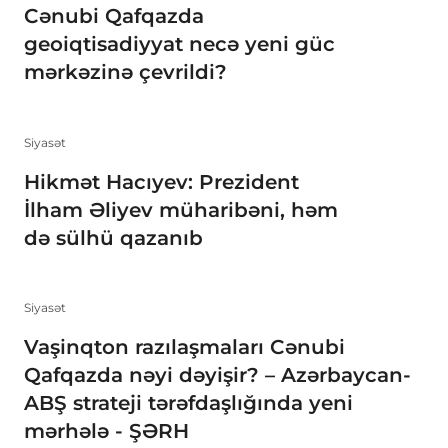
Cənubi Qafqazda
geoiqtisadiyyat necə yeni güc
mərkəzinə çevrildi?
Siyasət
Hikmət Hacıyev: Prezident
İlham Əliyev müharibəni, həm
də sülhü qazanıb
Siyasət
Vaşinqton razılaşmaları Cənubi
Qafqazda nəyi dəyişir? – Azərbaycan-
ABŞ strateji tərəfdaşlığında yeni
mərhələ - ŞƏRH