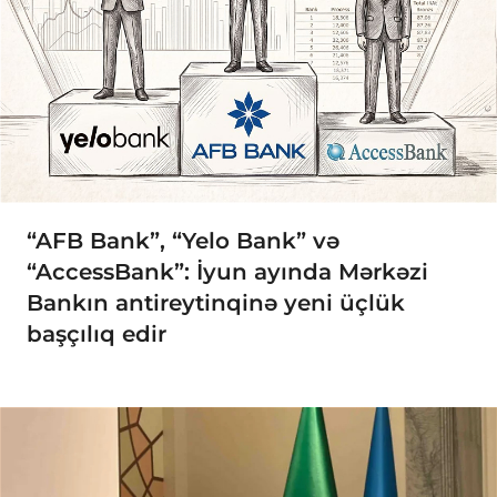
“AFB Bank”, “Yelo Bank” və
“AccessBank”: İyun ayında Mərkəzi
Bankın antireytinqinə yeni üçlük
başçılıq edir