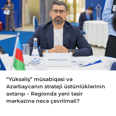
“Yüksəliş” müsabiqəsi və
Azərbaycanın strateji üstünlüklərinin
axtarışı – Regionda yeni təsir
mərkəzinə necə çevrilməli?