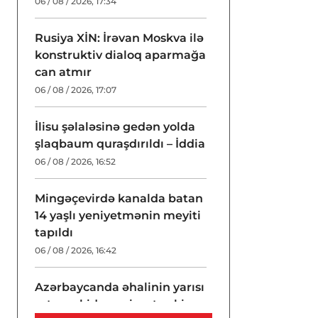
06 / 08 / 2026, 17:34
Rusiya XİN: İrəvan Moskva ilə
konstruktiv dialoq aparmağa
can atmır
06 / 08 / 2026, 17:07
İlisu şəlaləsinə gedən yolda
şlaqbaum quraşdırıldı – İddia
06 / 08 / 2026, 16:52
Mingəçevirdə kanalda batan
14 yaşlı yeniyetmənin meyiti
tapıldı
06 / 08 / 2026, 16:42
Azərbaycanda əhalinin yarısı
artıq çəkidən əziyyət çəkir