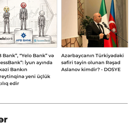
 Bank”, “Yelo Bank” və
Azərbaycanın Türkiyədəki
essBank”: İyun ayında
səfiri təyin olunan Rəşad
kəzi Bankın
Aslanov kimdir? - DOSYE
reytinqinə yeni üçlük
ılıq edir
ər