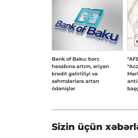
Bank of Baku: borc
“AFB
hesabına artım, əriyən
“Acc
kredit gəlirliliyi və
Mər
səhmdarlara artan
anti
ödənişlər
başç
Sizin üçün xəbərl