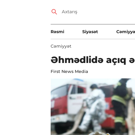
Rəsmi
Siyasət
Cəmiyyə
Cəmiyyət
Əhmədlidə açıq ə
First News Media