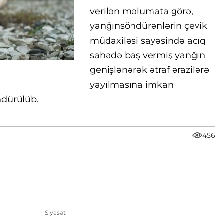
verilən məlumata görə,
yanğınsöndürənlərin çevik
müdaxiləsi sayəsində açıq
sahədə baş vermiş yanğın
genişlənərək ətraf ərazilərə
yayılmasına imkan
dürülüb.
456
Siyasət