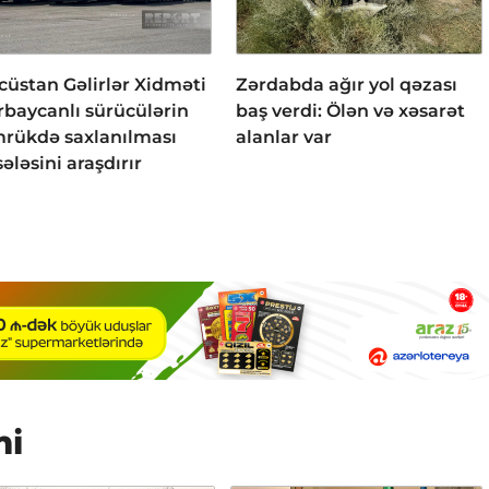
cüstan Gəlirlər Xidməti
Zərdabda ağır yol qəzası
rbaycanlı sürücülərin
baş verdi: Ölən və xəsarət
rükdə saxlanılması
alanlar var
ələsini araşdırır
mi