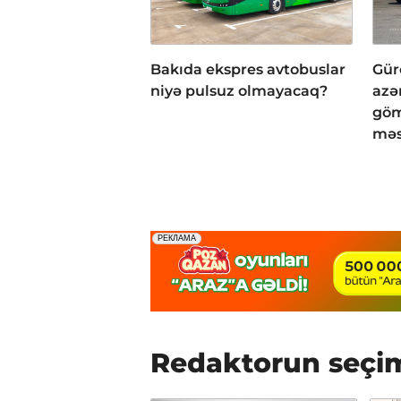
Bakıda ekspres avtobuslar
Gür
niyə pulsuz olmayacaq?
azə
göm
məs
Redaktorun seçi