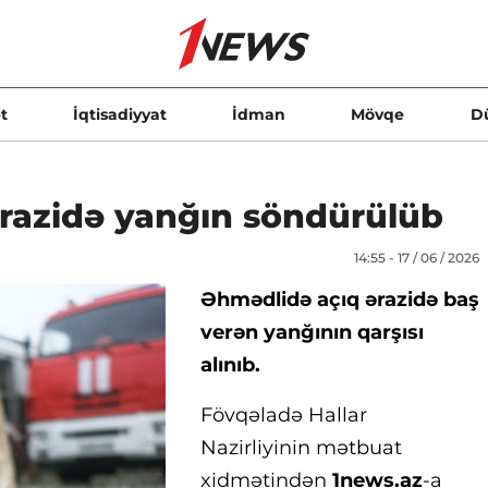
t
İqtisadiyyat
İdman
Mövqe
D
razidə yanğın söndürülüb
14:55 - 17 / 06 / 2026
Əhmədlidə açıq ərazidə baş
verən yanğının qarşısı
alınıb.
Fövqəladə Hallar
Nazirliyinin mətbuat
xidmətindən
1news.az
-a