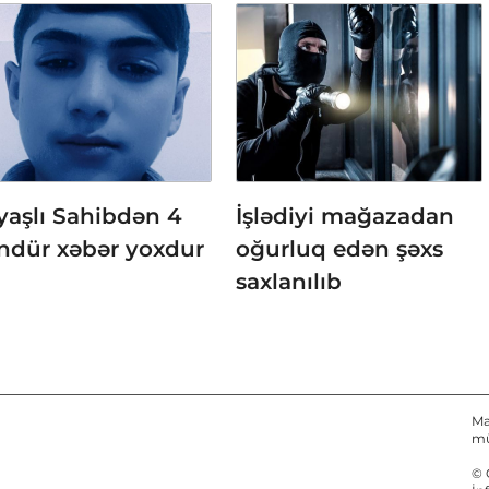
yaşlı Sahibdən 4
İşlədiyi mağazadan
ndür xəbər yoxdur
oğurluq edən şəxs
saxlanılıb
Ma
mü
© 