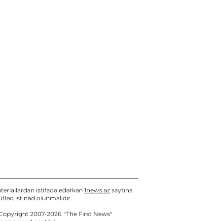
postlarına təyin etdi
06 / 08 / 2026, 14:52
Elman Abdullayev UNESKO-
dan geri çağırıldı
06 / 08 / 2026, 14:30
Azərbaycanda metrologiya
sahəsi üzrə yeni dövlət
standartları qəbul edilib
06 / 08 / 2026, 14:22
Azərbaycanın UNESCO
yanında daimi nümayəndəsi
geri çağırılıb, yenisi təyin
teriallardan istifadə edərkən
1news.az
saytına
olunub
tləq istinad olunmalıdır.
06 / 08 / 2026, 14:04
Copyright 2007-2026. "The First News"