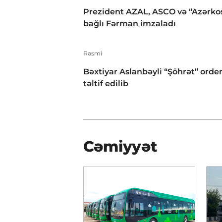
Prezident AZAL, ASCO və “Azərko
bağlı Fərman imzaladı
Rəsmi
Bəxtiyar Aslanbəyli “Şöhrət” orden
təltif edilib
Cəmiyyət