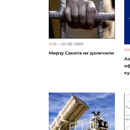
11:09
— 21 / 05 / 2007
11:
Мирзу Сакита не долечили
А
оф
ку