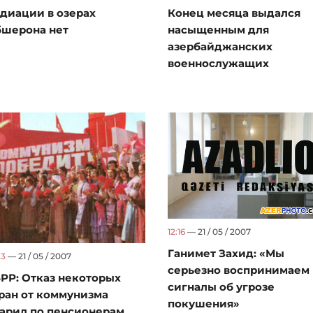
Конец месяца выдался
диации в озерах
насыщенным для
шерона нет
азербайджанских
военнослужащих
12:16
— 21 / 05 / 2007
Ганимет Захид: «Мы
23
— 21 / 05 / 2007
серьезно воспринимаем
РР: Отказ некоторых
сигналы об угрозе
ран от коммунизма
покушения»
арил по пенсионерам