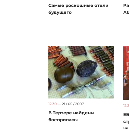
Самые роскошные отели
Ра
будущего
Аб
12:30
— 21 / 05 / 2007
12:
В Тертере найдены
ЕБ
боеприпасы
ст
уд