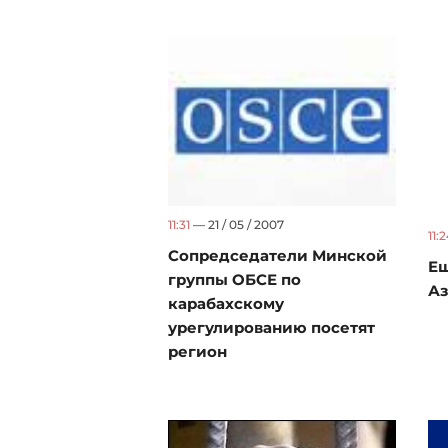
11:31
— 21 / 05 / 2007
11:
Сопредседатели Минской
Ещ
группы ОБСЕ по
А
карабахскому
урегулированию посетят
регион