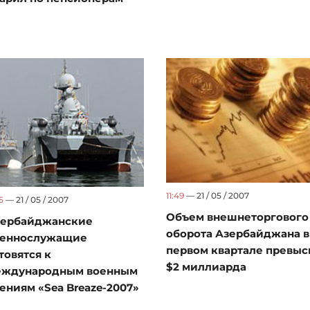
11:49
— 21 / 05 / 2007
5
— 21 / 05 / 2007
Объем внешнеторгового
зербайджанские
оборота Азербайджана в
оеннослужащие
первом квартале превыс
товятся к
$2 миллиарда
еждународным военным
ениям «Sea Breaze-2007»