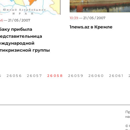
10:39
— 21 / 05 / 2007
46
— 21 / 05 / 2007
1news.az в Кремле
Баку прибыла
едставительница
еждународной
тикризисной группы
5
26056
26057
26058
26059
26060
26061
Пр
на
© 