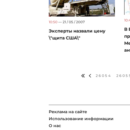
10:
10:50
— 21 / 05 / 2007
В 
Эксперты назвали цену
пр
\"щита США\"
М
ан
26054
2605
Реклама на сайте
Использование информации
О нас