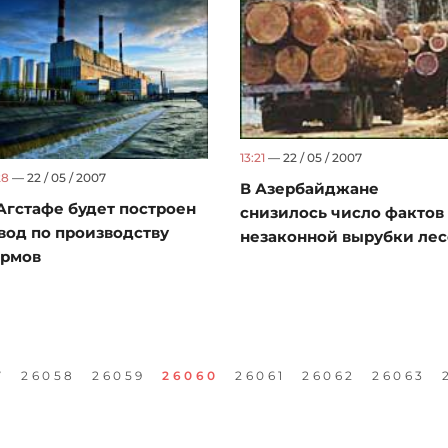
13:21
— 22 / 05 / 2007
28
— 22 / 05 / 2007
В Азербайджане
Агстафе будет построен
снизилось число фактов
вод по производству
незаконной вырубки лес
ормов
7
26058
26059
26060
26061
26062
26063