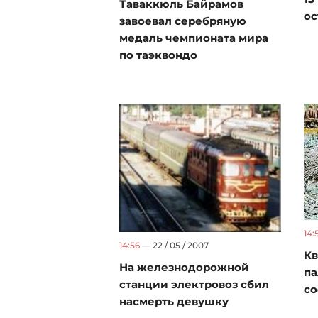
Таваккюль Байрамов
ос
завоевал серебряную
медаль чемпионата мира
по таэквондо
14:
14:56
— 22 / 05 / 2007
Кв
На железнодорожной
па
станции электровоз сбил
со
насмерть девушку