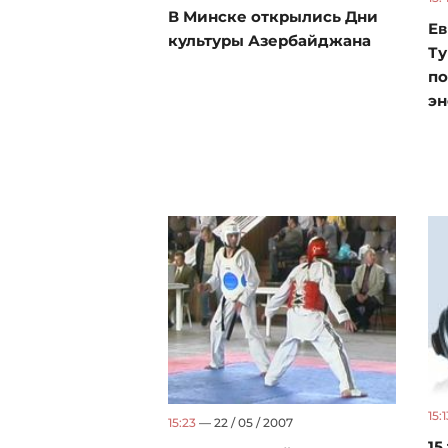
В Минске открылись Дни
Ев
культуры Азербайджана
Ту
по
эн
15:1
15:23
— 22 / 05 / 2007
15