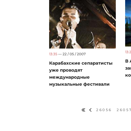
13:
13:35
— 22 / 05 / 2007
В 
Карабахские сепаратисты
за
уже проводят
к
международные
музыкальные фестивали
26056
2605