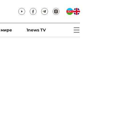
 мире
1news TV