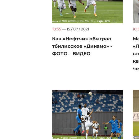
10:55
— 15 / 07 / 2021
10:
Как «Нефтчи» обыграл
Ма
тбилисское «Динамо» -
«Л
ФОТО – ВИДЕО
вт
к
ч