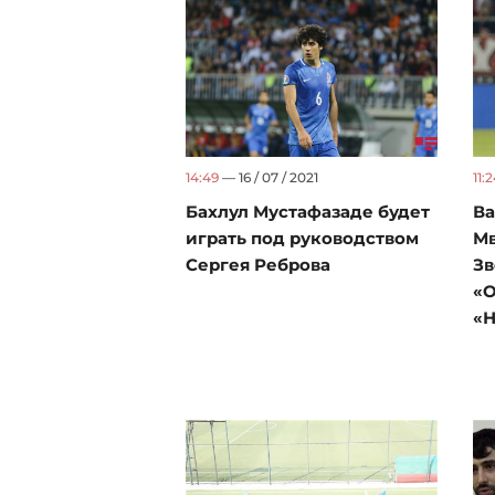
14:49
— 16 / 07 / 2021
11:
Бахлул Мустафазаде будет
Ва
играть под руководством
Мв
Сергея Реброва
Зв
«О
«