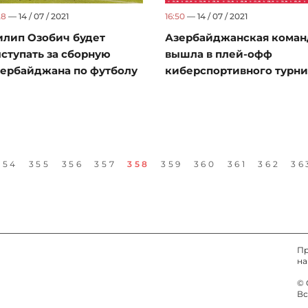
28
— 14 / 07 / 2021
16:50
— 14 / 07 / 2021
лип Озобич будет
Азербайджанская коман
ступать за сборную
вышла в плей-офф
ербайджана по футболу
киберспортивного турн
354
355
356
357
358
359
360
361
362
36
Пр
на
© 
Вс