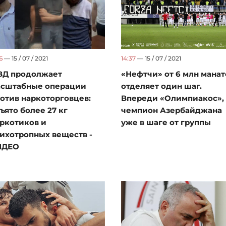
6
— 15 / 07 / 2021
14:37
— 15 / 07 / 2021
ВД продолжает
«Нефтчи» от 6 млн манат
асштабные операции
отделяет один шаг.
отив наркоторговцев:
Впереди «Олимпиакос»,
ъято более 27 кг
чемпион Азербайджана
ркотиков и
уже в шаге от группы
ихотропных веществ -
ИДЕО