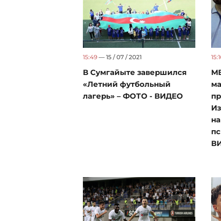
15:49
— 15 / 07 / 2021
15:1
В Сумгайыте завершился
М
«Летний футбольный
м
лагерь» – ФОТО - ВИДЕО
пр
Из
на
пс
В