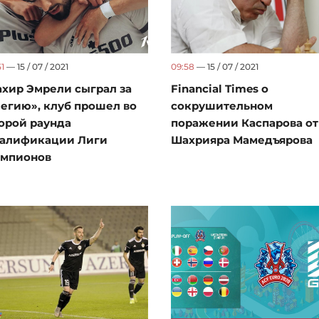
51
— 15 / 07 / 2021
09:58
— 15 / 07 / 2021
хир Эмрели сыграл за
Financial Times о
егию», клуб прошел во
сокрушительном
орой раунда
поражении Каспарова от
валификации Лиги
Шахрияра Мамедъярова
емпионов