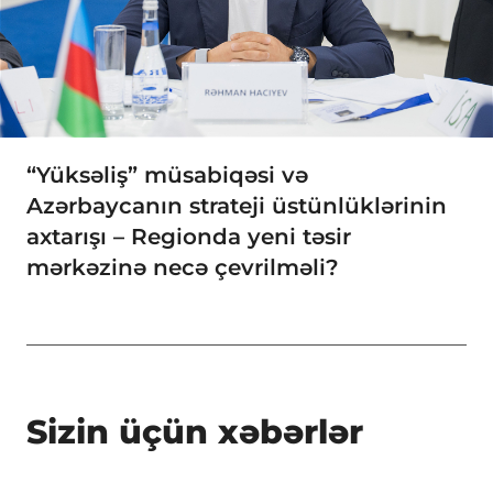
“Yüksəliş” müsabiqəsi və
Azərbaycanın strateji üstünlüklərinin
axtarışı – Regionda yeni təsir
mərkəzinə necə çevrilməli?
Sizin üçün xəbərlər