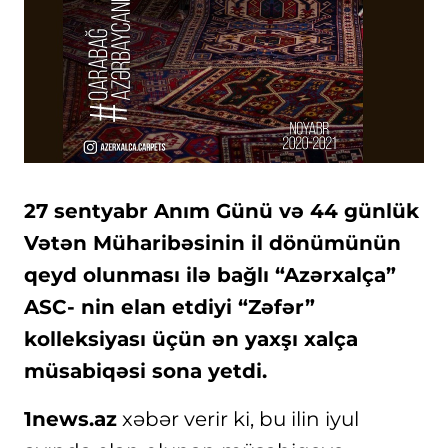
27 sentyabr Anım Günü və 44 günlük
Vətən Müharibəsinin il dönümünün
qeyd olunması ilə bağlı “Azərxalça”
ASC- nin elan etdiyi “Zəfər”
kolleksiyası üçün ən yaxşı xalça
müsabiqəsi sona yetdi.
1news.az
xəbər verir ki, bu ilin iyul