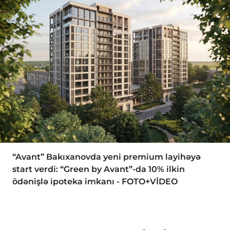
“Avant” Bakıxanovda yeni premium layihəyə
start verdi: “Green by Avant”-da 10% ilkin
ödənişlə ipoteka imkanı - FOTO+VİDEO