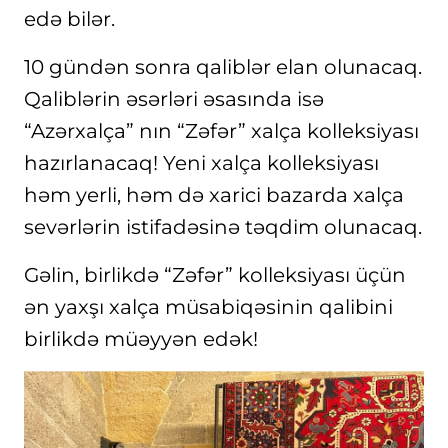
edə bilər.
10 gündən sonra qaliblər elan olunacaq.
Qaliblərin əsərləri əsasında isə
“Azərxalça” nın “Zəfər” xalça kolleksiyası
hazırlanacaq! Yeni xalça kolleksiyası
həm yerli, həm də xarici bazarda xalça
sevərlərin istifadəsinə təqdim olunacaq.
Gəlin, birlikdə “Zəfər” kolleksiyası üçün
ən yaxşı xalça müsabiqəsinin qalibini
birlikdə müəyyən edək!