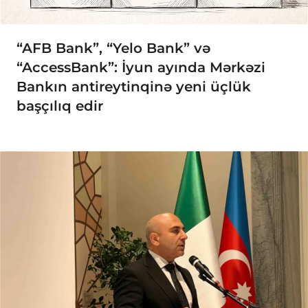
“AFB Bank”, “Yelo Bank” və
“AccessBank”: İyun ayında Mərkəzi
Bankın antireytinqinə yeni üçlük
başçılıq edir