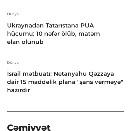
Dünya
Ukraynadan Tatarıstana PUA
hücumu: 10 nəfər ölüb, matəm
elan olunub
Dünya
İsrail mətbuatı: Netanyahu Qəzzaya
dair 15 maddəlik plana "şans verməyə"
hazırdır
Cəmiyyət