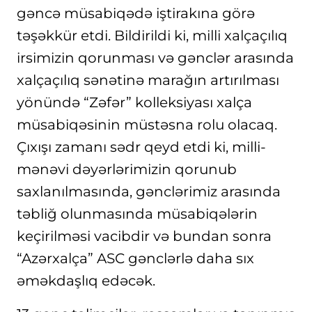
gəncə müsabiqədə iştirakına görə
təşəkkür etdi. Bildirildi ki, milli xalçaçılıq
irsimizin qorunması və gənclər arasında
xalçaçılıq sənətinə marağın artırılması
yönündə “Zəfər” kolleksiyası xalça
müsabiqəsinin müstəsna rolu olacaq.
Çıxışı zamanı sədr qeyd etdi ki, milli-
mənəvi dəyərlərimizin qorunub
saxlanılmasında, gənclərimiz arasında
təbliğ olunmasında müsabiqələrin
keçirilməsi vacibdir və bundan sonra
“Azərxalça” ASC gənclərlə daha sıx
əməkdaşlıq edəcək.