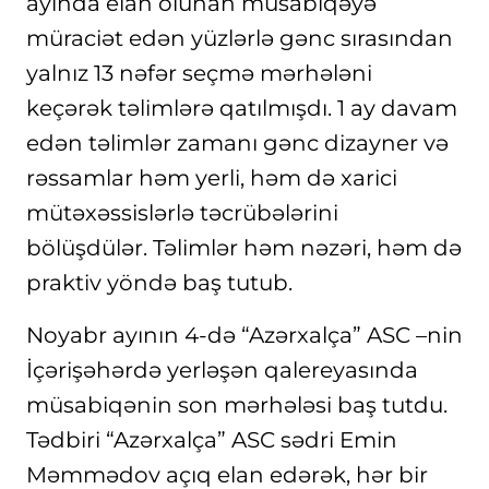
ayında elan olunan müsabiqəyə
müraciət edən yüzlərlə gənc sırasından
yalnız 13 nəfər seçmə mərhələni
keçərək təlimlərə qatılmışdı. 1 ay davam
edən təlimlər zamanı gənc dizayner və
rəssamlar həm yerli, həm də xarici
mütəxəssislərlə təcrübələrini
bölüşdülər. Təlimlər həm nəzəri, həm də
praktiv yöndə baş tutub.
Noyabr ayının 4-də “Azərxalça” ASC –nin
İçərişəhərdə yerləşən qalereyasında
müsabiqənin son mərhələsi baş tutdu.
Tədbiri “Azərxalça” ASC sədri Emin
Məmmədov açıq elan edərək, hər bir