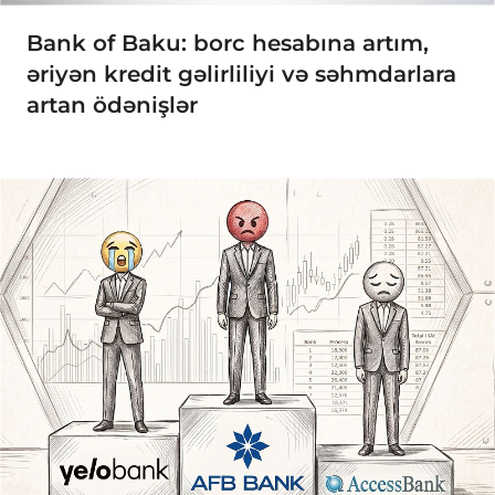
Bank of Baku: borc hesabına artım,
əriyən kredit gəlirliliyi və səhmdarlara
artan ödənişlər