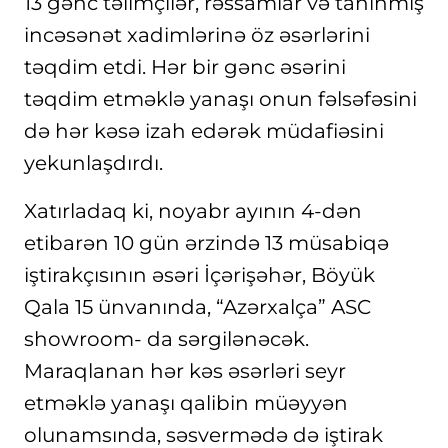
13 gənc təlimçilər, rəssamlar və tanınmış
incəsənət xadimlərinə öz əsərlərini
təqdim etdi. Hər bir gənc əsərini
təqdim etməklə yanaşı onun fəlsəfəsini
də hər kəsə izah edərək müdafiəsini
yekunlaşdırdı.
Xatırladaq ki, noyabr ayının 4-dən
etibarən 10 gün ərzində 13 müsabiqə
iştirakçısının əsəri İçərişəhər, Böyük
Qala 15 ünvanında, “Azərxalça” ASC
showroom- da sərgilənəcək.
Maraqlanan hər kəs əsərləri seyr
etməklə yanaşı qalibin müəyyən
olunamsında, səsvermədə də iştirak