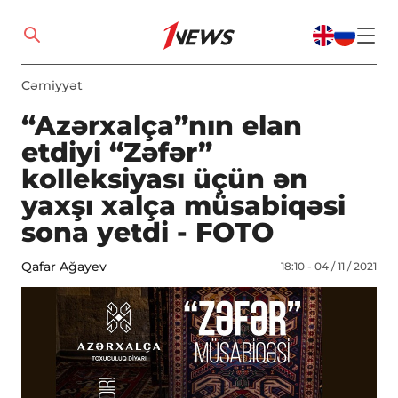
Cəmiyyət
“Azərxalça”nın elan
etdiyi “Zəfər”
kolleksiyası üçün ən
yaxşı xalça müsabiqəsi
sona yetdi - FOTO
Qafar Ağayev
18:10 - 04 / 11 / 2021