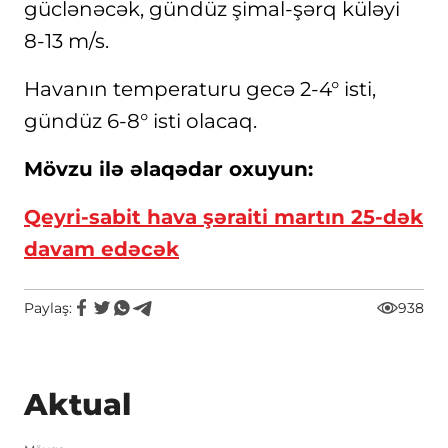
güclənəcək, gündüz şimal-şərq küləyi
8-13 m/s.
Havanın temperaturu gecə 2-4° isti,
gündüz 6-8° isti olacaq.
Mövzu ilə əlaqədar oxuyun:
Qeyri-sabit hava şəraiti martın 25-dək
davam edəcək
Paylaş:
938
Aktual