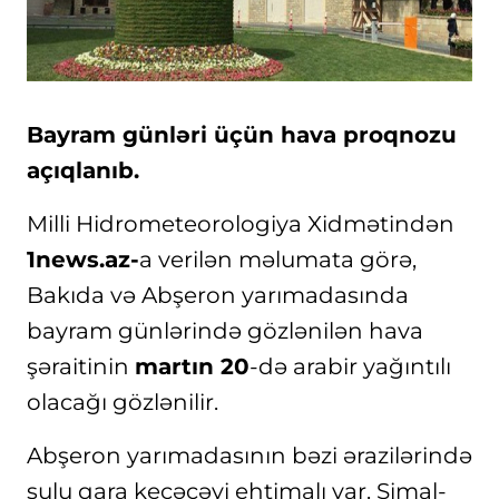
Bayram günləri üçün hava proqnozu
açıqlanıb.
Milli Hidrometeorologiya Xidmətindən
1news.az-
a verilən məlumata görə,
Bakıda və Abşeron yarımadasında
bayram günlərində gözlənilən hava
şəraitinin
martın 20
-də arabir yağıntılı
olacağı gözlənilir.
Abşeron yarımadasının bəzi ərazilərində
sulu qara keçəcəyi ehtimalı var. Şimal-