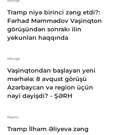
Mövqe
Tramp niyə birinci zəng etdi?:
Fərhad Məmmədov Vaşinqton
görüşündən sonrakı ilin
yekunları haqqında
Mövqe
Vaşinqtondan başlayan yeni
mərhələ: 8 avqust görüşü
Azərbaycan və region üçün
nəyi dəyişdi? - ŞƏRH
Rəsmi
Tramp İlham Əliyevə zəng