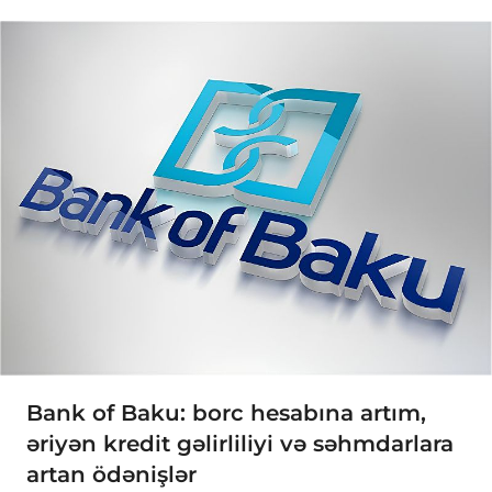
Bank of Baku: borc hesabına artım,
əriyən kredit gəlirliliyi və səhmdarlara
artan ödənişlər