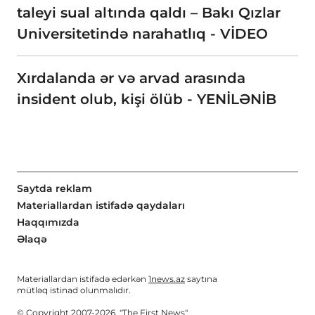
taleyi sual altında qaldı – Bakı Qızlar
Universitetində narahatlıq - VİDEO
Xırdalanda ər və arvad arasında
insident olub, kişi ölüb - YENİLƏNİB
Saytda reklam
Materiallardan istifadə qaydaları
Haqqımızda
Əlaqə
Materiallardan istifadə edərkən
1news.az
saytına
mütləq istinad olunmalıdır.
© Copyright 2007-2026. "The First News"