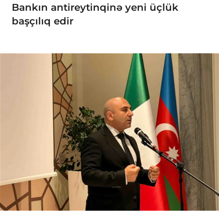
Bankın antireytinqinə yeni üçlük
başçılıq edir