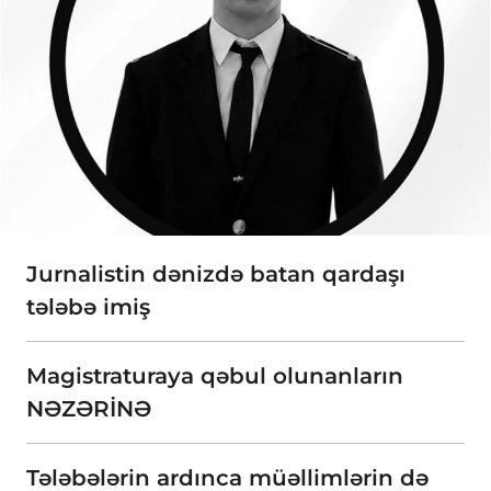
Jurnalistin dənizdə batan qardaşı
tələbə imiş
Magistraturaya qəbul olunanların
NƏZƏRİNƏ
Tələbələrin ardınca müəllimlərin də