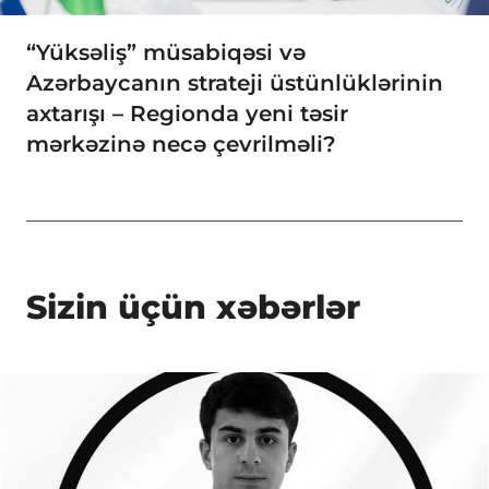
“Yüksəliş” müsabiqəsi və
Azərbaycanın strateji üstünlüklərinin
axtarışı – Regionda yeni təsir
mərkəzinə necə çevrilməli?
Sizin üçün xəbərlər