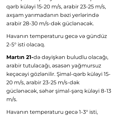
qərb küləyi 15-20 m/s, arabir 23-25 m/s,
axşam yarımadanın bəzi yerlərində
arabir 28-30 m/s-dək güclənəcək.
Havanın temperaturu gecə və gündüz
2-5° isti olacaq.
Martın 21-
də dəyişkən buludlu olacağı,
arabir tutulacağı, əsasən yağmursuz
keçəcəyi gözlənilir. Şimal-qərb küləyi 15-
20 m/s, arabir 23-25 m/s-dək
güclənəcək, səhər şimal-şərq küləyi 8-13
m/s.
Havanın temperaturu gecə 1-3° isti,