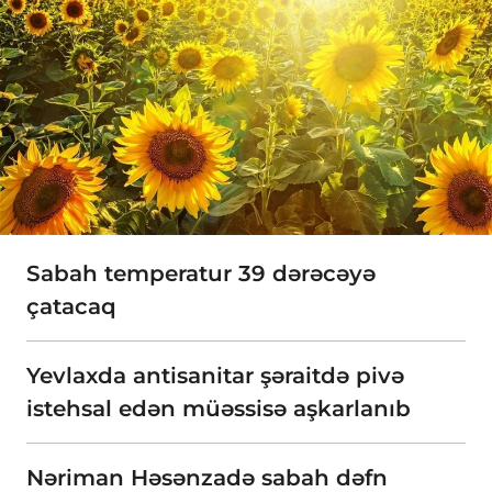
Sabah temperatur 39 dərəcəyə
çatacaq
Yevlaxda antisanitar şəraitdə pivə
istehsal edən müəssisə aşkarlanıb
Nəriman Həsənzadə sabah dəfn