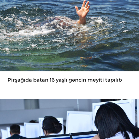
Pirşağıda batan 16 yaşlı gəncin meyiti tapılıb