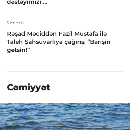
dəstəyimizi ...
Cəmiyyət
Rəşad Məciddən Fazil Mustafa ilə
Taleh Şahsuvarlıya çağırış: “Barışın
getsin!”
Cəmiyyət