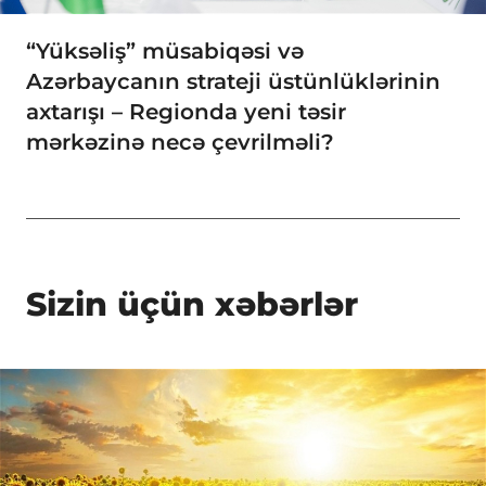
“Yüksəliş” müsabiqəsi və
Azərbaycanın strateji üstünlüklərinin
axtarışı – Regionda yeni təsir
mərkəzinə necə çevrilməli?
Sizin üçün xəbərlər