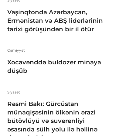
Siyasət
Vaşinqtonda Azərbaycan,
Ermənistan və ABŞ liderlərinin
tarixi görüşündən bir il ötür
Cəmiyyət
Xocavənddə buldozer minaya
düşüb
Siyasət
Rəsmi Bakı: Gürcüstan
münaqişəsinin ölkənin ərazi
bütövlüyü və suverenliyi
əsasında sülh yolu ilə həllinə