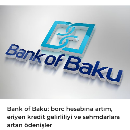
Bank of Baku: borc hesabına artım,
əriyən kredit gəlirliliyi və səhmdarlara
artan ödənişlər