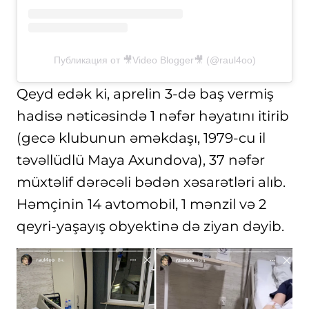
Публикация от 🎥Video Blogger🎥 (@raul4oo)
Qeyd edək ki, aprelin 3-də baş vermiş
hadisə nəticəsində 1 nəfər həyatını itirib
(gecə klubunun əməkdaşı, 1979-cu il
təvəllüdlü Maya Axundova), 37 nəfər
müxtəlif dərəcəli bədən xəsarətləri alıb.
Həmçinin 14 avtomobil, 1 mənzil və 2
qeyri-yaşayış obyektinə də ziyan dəyib.