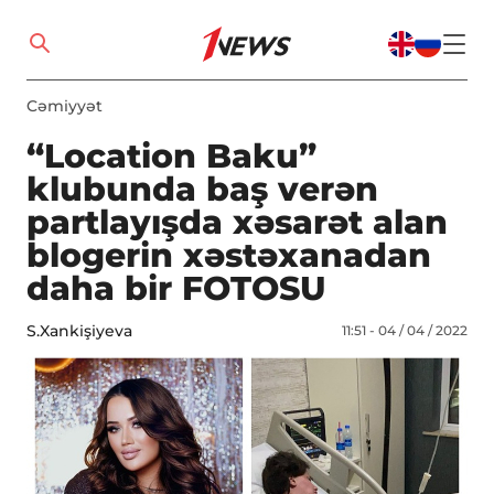
Cəmiyyət
“Location Baku”
klubunda baş verən
partlayışda xəsarət alan
blogerin xəstəxanadan
daha bir FOTOSU
S.Xankişiyeva
11:51 - 04 / 04 / 2022