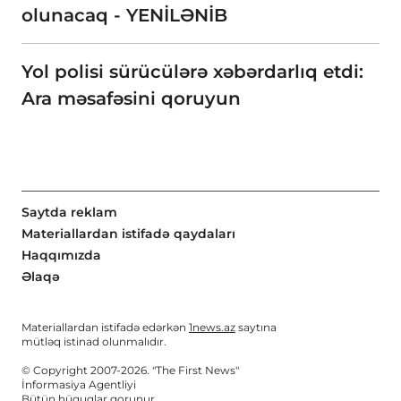
olunacaq - YENİLƏNİB
Yol polisi sürücülərə xəbərdarlıq etdi:
Ara məsafəsini qoruyun
Saytda reklam
Materiallardan istifadə qaydaları
Haqqımızda
Əlaqə
Materiallardan istifadə edərkən
1news.az
saytına
mütləq istinad olunmalıdır.
© Copyright 2007-2026. "The First News"
İnformasiya Agentliyi
Bütün hüquqlar qorunur