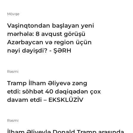
Mövqe
Vaşinqtondan başlayan yeni
mərhələ: 8 avqust görüşü
Azərbaycan və region üçün
nəyi dəyişdi? - ŞƏRH
Rəsmi
Tramp İlham Əliyevə zəng
etdi: söhbət 40 dəqiqədən çox
davam etdi – EKSKLÜZİV
Rəsmi
İlham Əliyevlə Donald Tramp arasında