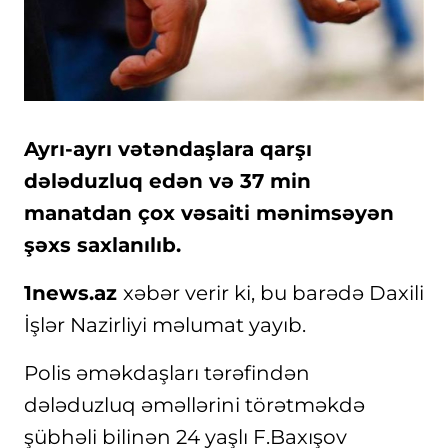
Ayrı-ayrı vətəndaşlara qarşı
dələduzluq edən və 37 min
manatdan çox vəsaiti mənimsəyən
şəxs saxlanılıb.
1news.az
xəbər verir ki, bu barədə Daxili
İşlər Nazirliyi məlumat yayıb.
Polis əməkdaşları tərəfindən
dələduzluq əməllərini törətməkdə
şübhəli bilinən 24 yaşlı F.Baxışov