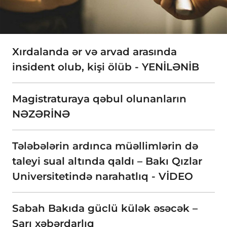
Xırdalanda ər və arvad arasında
insident olub, kişi ölüb - YENİLƏNİB
Magistraturaya qəbul olunanların
NƏZƏRİNƏ
Tələbələrin ardınca müəllimlərin də
taleyi sual altında qaldı – Bakı Qızlar
Universitetində narahatlıq - VİDEO
Sabah Bakıda güclü külək əsəcək –
Sarı xəbərdarlıq