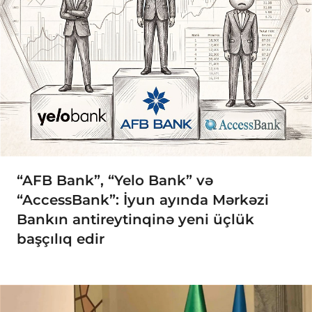
“AFB Bank”, “Yelo Bank” və
“AccessBank”: İyun ayında Mərkəzi
Bankın antireytinqinə yeni üçlük
başçılıq edir