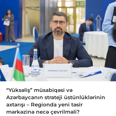
“Yüksəliş” müsabiqəsi və
Azərbaycanın strateji üstünlüklərinin
axtarışı – Regionda yeni təsir
mərkəzinə necə çevrilməli?