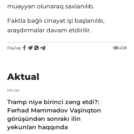
müəyyən olunaraq saxlanılıb.
Faktla bağlı cinayət işi başlanılıb,
araşdırmalar davam etdirilir.
Paylaş:
458
Aktual
Mövqe
Tramp niyə birinci zəng etdi?:
Fərhad Məmmədov Vaşinqton
görüşündən sonrakı ilin
yekunları haqqında