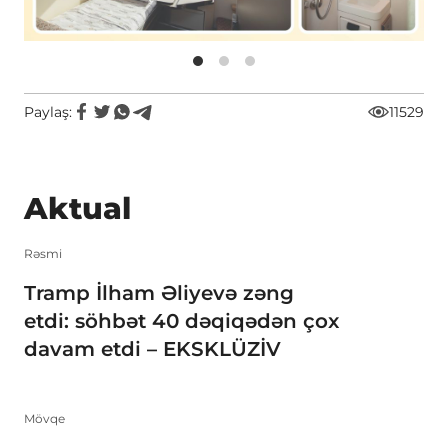
Paylaş:
11529
Aktual
Rəsmi
Tramp İlham Əliyevə zəng
etdi: söhbət 40 dəqiqədən çox
davam etdi – EKSKLÜZİV
Mövqe