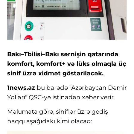
Bakı–Tbilisi–Bakı sərnişin qatarında
komfort, komfort+ və lüks olmaqla üç
sinif üzrə xidmət göstəriləcək.
1news.az
bu barədə "Azərbaycan Dəmir
Yolları" QSC-yə istinadən xəbər verir.
Məlumata görə, siniflər üzrə gediş
haqqı aşağıdakı kimi olacaq: