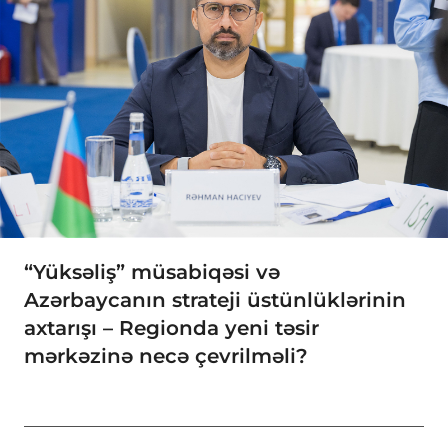
“Yüksəliş” müsabiqəsi və
Azərbaycanın strateji üstünlüklərinin
axtarışı – Regionda yeni təsir
mərkəzinə necə çevrilməli?