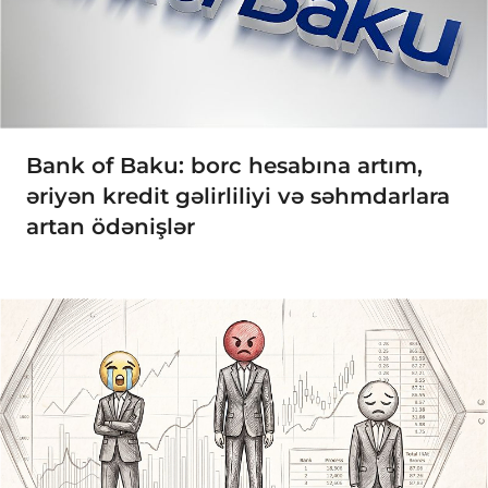
Bank of Baku: borc hesabına artım,
əriyən kredit gəlirliliyi və səhmdarlara
artan ödənişlər