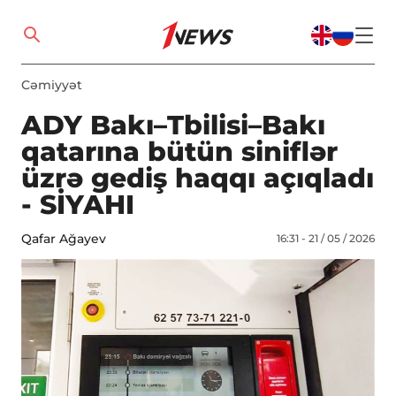
Cəmiyyət
ADY Bakı–Tbilisi–Bakı
qatarına bütün siniflər
üzrə gediş haqqı açıqladı
- SİYAHI
Qafar Ağayev
16:31 - 21 / 05 / 2026