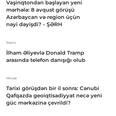
Vaşinqtondan başlayan yeni
mərhələ: 8 avqust görüşü
Azərbaycan və region üçün
nəyi dəyişdi? - ŞƏRH
Rəsmi
İlham Əliyevlə Donald Tramp
arasında telefon danışığı olub
Mövqe
Tarixi görüşdən bir il sonra: Cənubi
Qafqazda geoiqtisadiyyat necə yeni
güc mərkəzinə çevrildi?