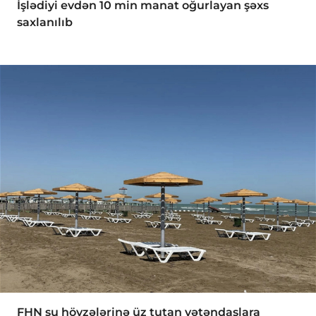
İşlədiyi evdən 10 min manat oğurlayan şəxs
saxlanılıb
FHN su hövzələrinə üz tutan vətəndaşlara