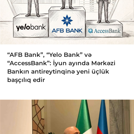
“AFB Bank”, “Yelo Bank” və
“AccessBank”: İyun ayında Mərkəzi
Bankın antireytinqinə yeni üçlük
başçılıq edir