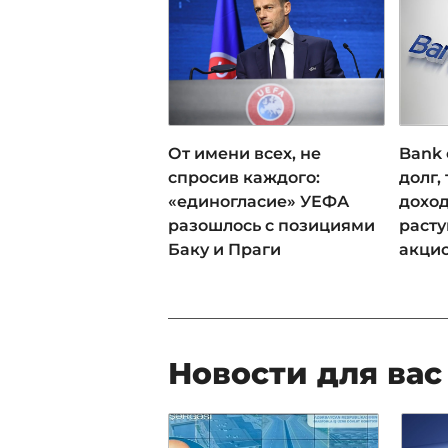
От имени всех, не
Bank 
спросив каждого:
долг,
«единогласие» УЕФА
доход
разошлось с позициями
раст
Баку и Праги
акци
Новости для вас