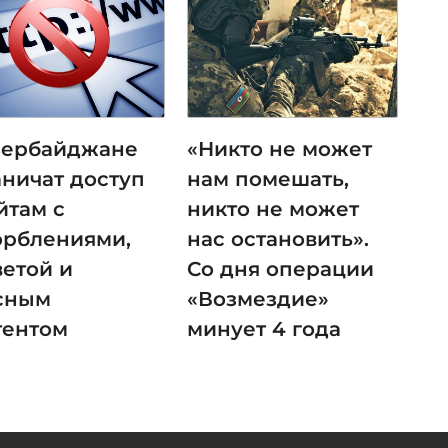
зербайджане
«Никто не может
аничат доступ
нам помешать,
йтам с
никто не может
орблениями,
нас остановить».
ветой и
Со дня операции
сным
«Возмездие»
тентом
минует 4 года