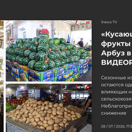
1news TV
«Кусаю
фрукты 
Арбуз в
ВИДЕО
Сезонные и
остаются од
влияющих н
сельскохоз
Неблагопри
снижение
28 / 07 / 2026, 17: