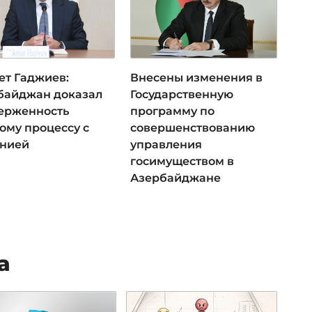
ет Гаджиев:
Внесены изменения в
байджан доказал
Государственную
ерженность
программу по
ому процессу с
совершенствованию
нией
управления
госимуществом в
Азербайджане
а