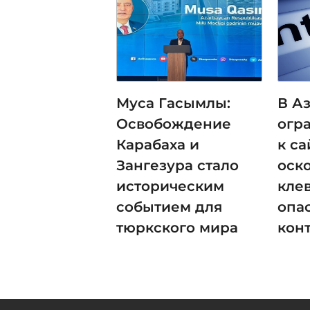
Муса Гасымлы:
В А
Освобождение
огр
Карабаха и
к са
Зангезура стало
оск
историческим
кле
событием для
опа
тюркского мира
кон