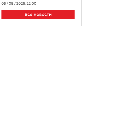
05 / 08 / 2026, 22:00
Все новости
Джиджи Хадид и Брэдли
Купер тайно поженились в
Нью-Йорке?
05 / 08 / 2026, 21:40
Выборы президента УЕФА
пройдут в Астане в 2027
году
05 / 08 / 2026, 21:20
Трагедия в известном ТЦ
Баку: сотрудник погиб, упав
в шахту лифта
05 / 08 / 2026, 20:40
В Турции спустя 10 лет