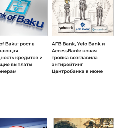
of Baku: рост в
AFB Bank, Yelo Bank и
 тающая
AccessBank: новая
ность кредитов и
тройка возглавила
ущие выплаты
антирейтинг
онерам
Центробанка в июне