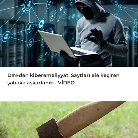
DİN-dən kiberəməliyyat: Saytları ələ keçirən
şəbəkə aşkarlanıb - VİDEO