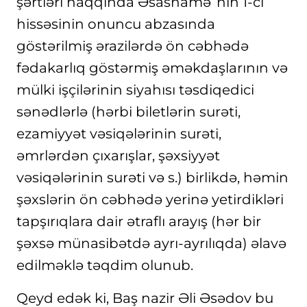
şərtləri haqqında Əsasnamə”nin 1-ci
hissəsinin onuncu abzasında
göstərilmiş ərazilərdə ön cəbhədə
fədakarlıq göstərmiş əməkdaşlarının və
mülki işçilərinin siyahısı təsdiqedici
sənədlərlə (hərbi biletlərin surəti,
ezamiyyət vəsiqələrinin surəti,
əmrlərdən çıxarışlar, şəxsiyyət
vəsiqələrinin surəti və s.) birlikdə, həmin
şəxslərin ön cəbhədə yerinə yetirdikləri
tapşırıqlara dair ətraflı arayış (hər bir
şəxsə münasibətdə ayrı-ayrılıqda) əlavə
edilməklə təqdim olunub.
Qeyd edək ki, Baş nazir Əli Əsədov bu