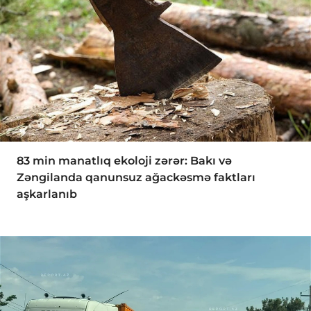
83 min manatlıq ekoloji zərər: Bakı və
Zəngilanda qanunsuz ağackəsmə faktları
aşkarlanıb