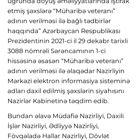
uğrunda döyüş əməliyyatlarında iştirak
etmiş şəxslərə “Müharibə veteranı”
adının verilməsi ilə bağlı tədbirlər
haqqında” Azərbaycan Respublikası
Prezidentinin 2021-ci il 29 dekabr tarixli
3088 nömrəli Sərəncamının 1-ci
hissəsinə əsasən “Müharibə veteranı”
adının verilməsi ilə əlaqədar Nazirliyin
Mərkəzi elektron informasiya sisteminə
adları daxil edilmiş şəxslərin siyahısını
Nazirlər Kabinetinə təqdim edib.
Bundan əlavə Müdafiə Nazirliyi, Daxili
İşlər Nazirliyi, Ədliyyə Nazirliyi,
Fövqəladə Hallar Nazirliyi, Dövlət