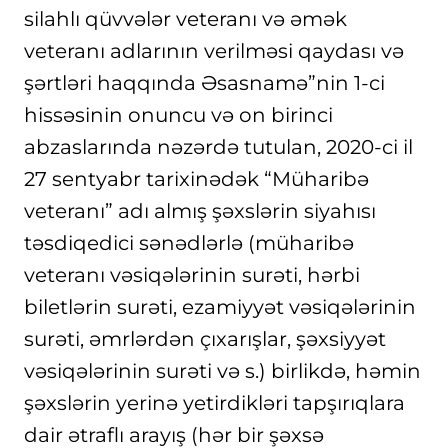
silahlı qüvvələr veteranı və əmək
veteranı adlarının verilməsi qaydası və
şərtləri haqqında Əsasnamə”nin 1-ci
hissəsinin onuncu və on birinci
abzaslarında nəzərdə tutulan, 2020-ci il
27 sentyabr tarixinədək “Müharibə
veteranı” adı almış şəxslərin siyahısı
təsdiqedici sənədlərlə (müharibə
veteranı vəsiqələrinin surəti, hərbi
biletlərin surəti, ezamiyyət vəsiqələrinin
surəti, əmrlərdən çıxarışlar, şəxsiyyət
vəsiqələrinin surəti və s.) birlikdə, həmin
şəxslərin yerinə yetirdikləri tapşırıqlara
dair ətraflı arayış (hər bir şəxsə