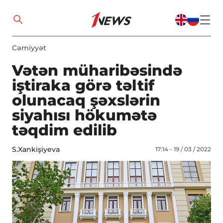
Cəmiyyət
Vətən müharibəsində
iştiraka görə təltif
olunacaq şəxslərin
siyahısı hökumətə
təqdim edilib
S.Xankişiyeva
17:14 - 19 / 03 / 2022