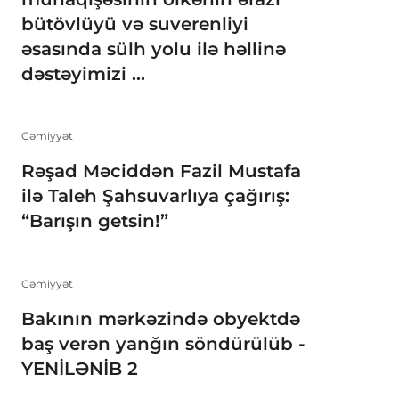
bütövlüyü və suverenliyi
əsasında sülh yolu ilə həllinə
dəstəyimizi ...
Cəmiyyət
Rəşad Məciddən Fazil Mustafa
ilə Taleh Şahsuvarlıya çağırış:
“Barışın getsin!”
Cəmiyyət
Bakının mərkəzində obyektdə
baş verən yanğın söndürülüb -
YENİLƏNİB 2