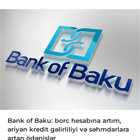
Bank of Baku: borc hesabına artım,
əriyən kredit gəlirliliyi və səhmdarlara
artan ödənişlər