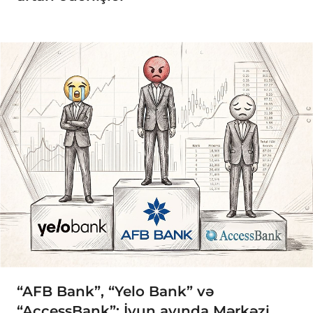
“AFB Bank”, “Yelo Bank” və
“AccessBank”: İyun ayında Mərkəzi