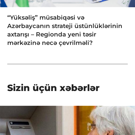
“Yüksəliş” müsabiqəsi və
Azərbaycanın strateji üstünlüklərinin
axtarışı – Regionda yeni təsir
mərkəzinə necə çevrilməli?
Sizin üçün xəbərlər