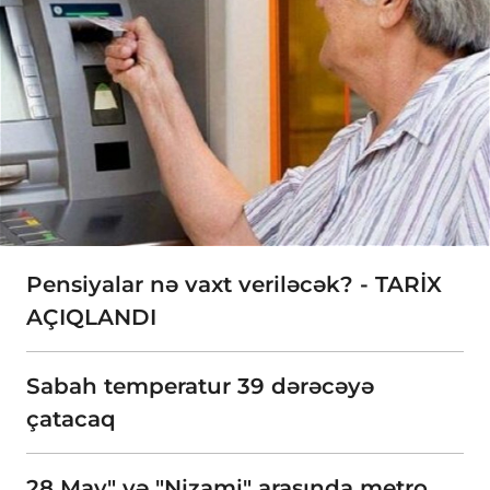
Pensiyalar nə vaxt veriləcək? - TARİX
AÇIQLANDI
Sabah temperatur 39 dərəcəyə
çatacaq
28 May" və "Nizami" arasında metro