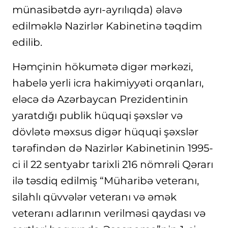
münasibətdə ayrı-ayrılıqda) əlavə
edilməklə Nazirlər Kabinetinə təqdim
edilib.
Həmçinin hökumətə digər mərkəzi,
habelə yerli icra hakimiyyəti orqanları,
eləcə də Azərbaycan Prezidentinin
yaratdığı publik hüquqi şəxslər və
dövlətə məxsus digər hüquqi şəxslər
tərəfindən də Nazirlər Kabinetinin 1995-
ci il 22 sentyabr tarixli 216 nömrəli Qərarı
ilə təsdiq edilmiş “Müharibə veteranı,
silahlı qüvvələr veteranı və əmək
veteranı adlarının verilməsi qaydası və