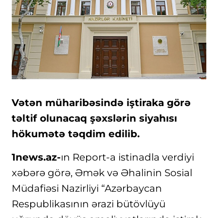
Vətən müharibəsində iştiraka görə
təltif olunacaq şəxslərin siyahısı
hökumətə təqdim edilib.
1news.az-
ın Report-a istinadla verdiyi
xəbərə görə, Əmək və Əhalinin Sosial
Müdafiəsi Nazirliyi “Azərbaycan
Respublikasının ərazi bütövlüyü