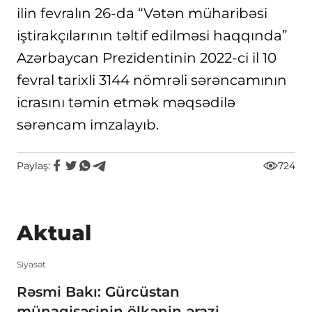
ilin fevralın 26-da “Vətən müharibəsi
iştirakçılarının təltif edilməsi haqqında”
Azərbaycan Prezidentinin 2022-ci il 10
fevral tarixli 3144 nömrəli sərəncamının
icrasını təmin etmək məqsədilə
sərəncam imzalayıb.
Paylaş:
724
Aktual
Siyasət
Rəsmi Bakı: Gürcüstan
münaqişəsinin ölkənin ərazi