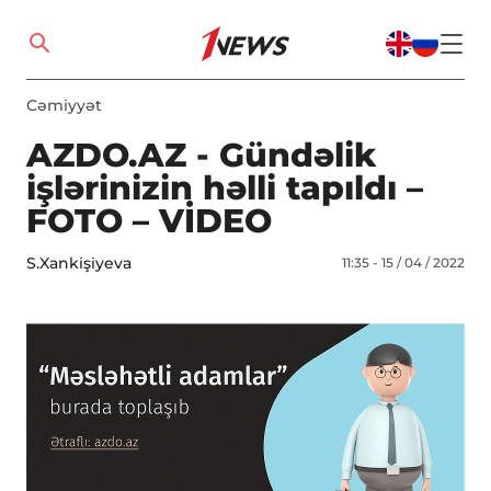
Cəmiyyət
AZDO.AZ - Gündəlik
işlərinizin həlli tapıldı –
FOTO – VİDEO
S.Xankişiyeva
11:35 - 15 / 04 / 2022