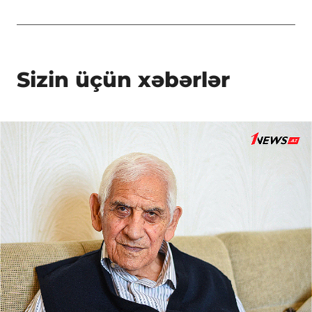
Sizin üçün xəbərlər