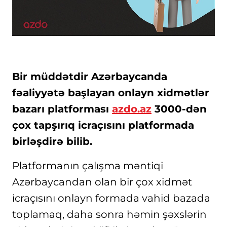
Bir müddətdir Azərbaycanda
fəaliyyətə başlayan onlayn xidmətlər
bazarı platforması
azdo.az
3000-dən
çox tapşırıq icraçısını platformada
birləşdirə bilib.
Platformanın çalışma məntiqi
Azərbaycandan olan bir çox xidmət
icraçısını onlayn formada vahid bazada
toplamaq, daha sonra həmin şəxslərin