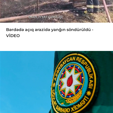
Bərdədə açıq ərazidə yanğın söndürüldü -
VİDEO