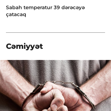
Sabah temperatur 39 dərəcəyə
çatacaq
Cəmiyyət