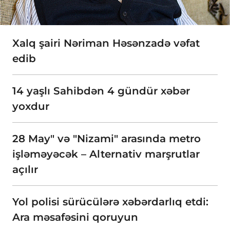
Xalq şairi Nəriman Həsənzadə vəfat
edib
14 yaşlı Sahibdən 4 gündür xəbər
yoxdur
28 May" və "Nizami" arasında metro
işləməyəcək – Alternativ marşrutlar
açılır
Yol polisi sürücülərə xəbərdarlıq etdi:
Ara məsafəsini qoruyun