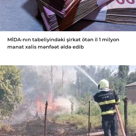
MİDA-nın tabeliyindəki şirkət ötən il 1 milyon
manat xalis mənfəət əldə edib