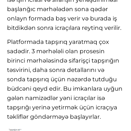
başlanğıc mərhələdən sona qədər
onlayn formada baş verir və burada iş
bitdikdən sonra icraçılara reytinq verilir.
Platformada tapşırıq yaratmaq çox
sadədir. 3 mərhələli olan prosesin
birinci mərhələsində sifarişçi tapşırığın
təsvirini, daha sonra detallarını və
sonda tapşırıq üçün nəzərdə tutduğu
büdcəni qeyd edir. Bu imkanlara uyğun
gələn namizədlər yəni icraçılar isə
tapşırığı yerinə yetirmək üçün icraçıya
təkliflər göndərməyə başlayırlar.