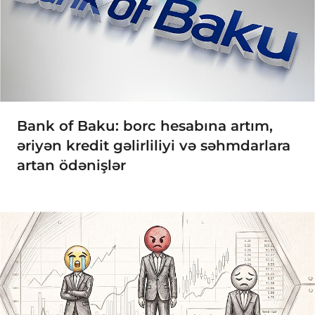
Bank of Baku: borc hesabına artım,
əriyən kredit gəlirliliyi və səhmdarlara
artan ödənişlər