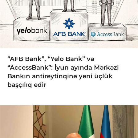
“AFB Bank”, “Yelo Bank” və
“AccessBank”: İyun ayında Mərkəzi
Bankın antireytinqinə yeni üçlük
başçılıq edir