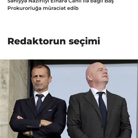
Səhiyyə Nazirliyi Elnarə Canlı ilə bağlı Baş
Prokurorluğa müraciət edib
Redaktorun seçimi