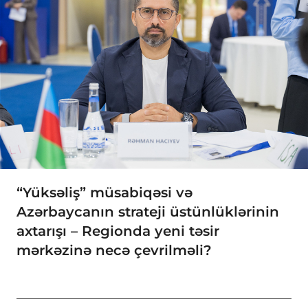
“Yüksəliş” müsabiqəsi və
Azərbaycanın strateji üstünlüklərinin
axtarışı – Regionda yeni təsir
mərkəzinə necə çevrilməli?