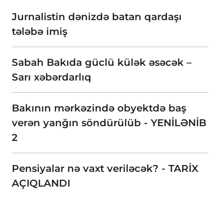
Jurnalistin dənizdə batan qardaşı
tələbə imiş
Sabah Bakıda güclü külək əsəcək –
Sarı xəbərdarlıq
Bakının mərkəzində obyektdə baş
verən yanğın söndürülüb - YENİLƏNİB
2
Pensiyalar nə vaxt veriləcək? - TARİX
AÇIQLANDI