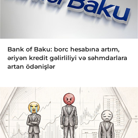
Bank of Baku: borc hesabına artım,
əriyən kredit gəlirliliyi və səhmdarlara
artan ödənişlər