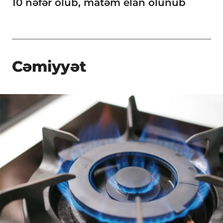
10 nəfər ölüb, matəm elan olunub
Cəmiyyət