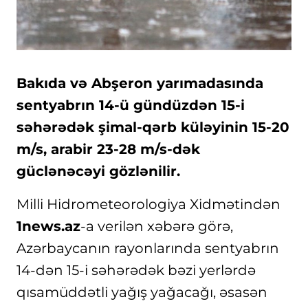
Bakıda və Abşeron yarımadasında
sentyabrın 14-ü gündüzdən 15-i
səhərədək şimal-qərb küləyinin 15-20
m/s, arabir 23-28 m/s-dək
güclənəcəyi gözlənilir.
Milli Hidrometeorologiya Xidmətindən
1news.az
-a verilən xəbərə görə,
Azərbaycanın rayonlarında sentyabrın
14-dən 15-i səhərədək bəzi yerlərdə
qısamüddətli yağış yağacağı, əsasən