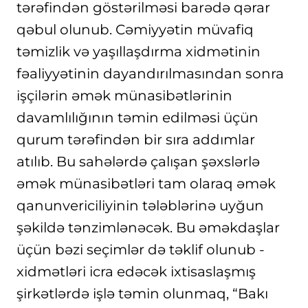
tərəfindən göstərilməsi barədə qərar
qəbul olunub. Cəmiyyətin müvafiq
təmizlik və yaşıllaşdırma xidmətinin
fəaliyyətinin dayandırılmasından sonra
işçilərin əmək münasibətlərinin
davamlılığının təmin edilməsi üçün
qurum tərəfindən bir sıra addımlar
atılıb. Bu sahələrdə çalışan şəxslərlə
əmək münasibətləri tam olaraq əmək
qanunvericiliyinin tələblərinə uyğun
şəkildə tənzimlənəcək. Bu əməkdaşlar
üçün bəzi seçimlər də təklif olunub -
xidmətləri icra edəcək ixtisaslaşmış
şirkətlərdə işlə təmin olunmaq, “Bakı