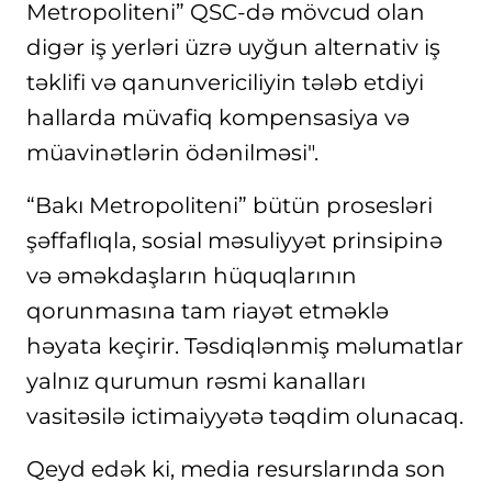
Metropoliteni” QSC-də mövcud olan
digər iş yerləri üzrə uyğun alternativ iş
təklifi və qanunvericiliyin tələb etdiyi
hallarda müvafiq kompensasiya və
müavinətlərin ödənilməsi".
“Bakı Metropoliteni” bütün prosesləri
şəffaflıqla, sosial məsuliyyət prinsipinə
və əməkdaşların hüquqlarının
qorunmasına tam riayət etməklə
həyata keçirir. Təsdiqlənmiş məlumatlar
yalnız qurumun rəsmi kanalları
vasitəsilə ictimaiyyətə təqdim olunacaq.
Qeyd edək ki, media resurslarında son