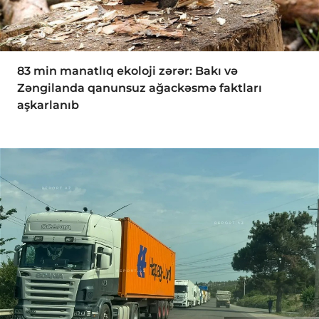
83 min manatlıq ekoloji zərər: Bakı və
Zəngilanda qanunsuz ağackəsmə faktları
aşkarlanıb