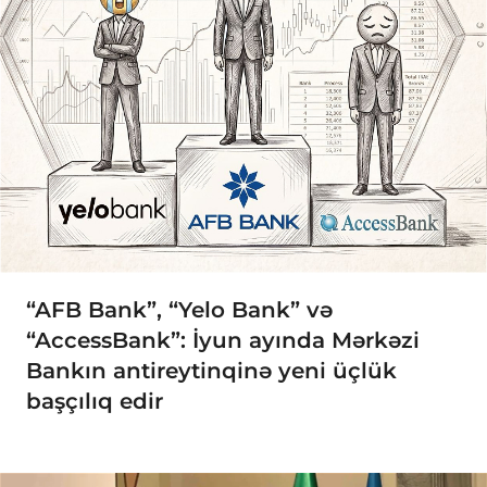
“AFB Bank”, “Yelo Bank” və
“AccessBank”: İyun ayında Mərkəzi
Bankın antireytinqinə yeni üçlük
başçılıq edir