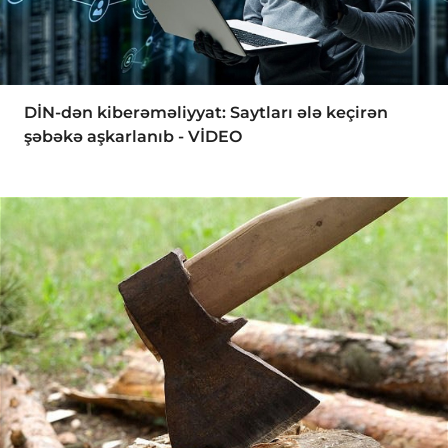
DİN-dən kiberəməliyyat: Saytları ələ keçirən
şəbəkə aşkarlanıb - VİDEO