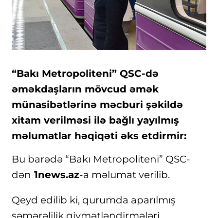
“Bakı Metropoliteni” QSC-də
əməkdaşların mövcud əmək
münasibətlərinə məcburi şəkildə
xitam verilməsi ilə bağlı yayılmış
məlumatlar həqiqəti əks etdirmir:
Bu barədə “Bakı Metropoliteni” QSC-
dən
1news.az
-a məlumat verilib.
Qeyd edilib ki, qurumda aparılmış
səmərəlilik qiymətləndirmələri