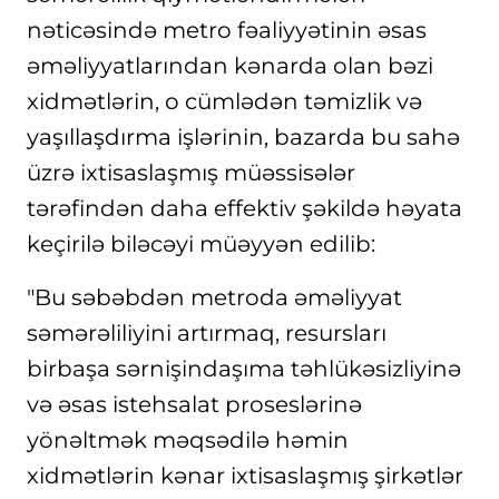
nəticəsində metro fəaliyyətinin əsas
əməliyyatlarından kənarda olan bəzi
xidmətlərin, o cümlədən təmizlik və
yaşıllaşdırma işlərinin, bazarda bu sahə
üzrə ixtisaslaşmış müəssisələr
tərəfindən daha effektiv şəkildə həyata
keçirilə biləcəyi müəyyən edilib:
"Bu səbəbdən metroda əməliyyat
səmərəliliyini artırmaq, resursları
birbaşa sərnişindaşıma təhlükəsizliyinə
və əsas istehsalat proseslərinə
yönəltmək məqsədilə həmin
xidmətlərin kənar ixtisaslaşmış şirkətlər