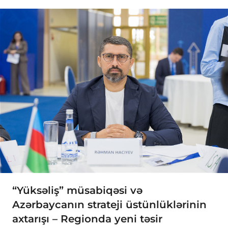
“Yüksəliş” müsabiqəsi və
Azərbaycanın strateji üstünlüklərinin
axtarışı – Regionda yeni təsir