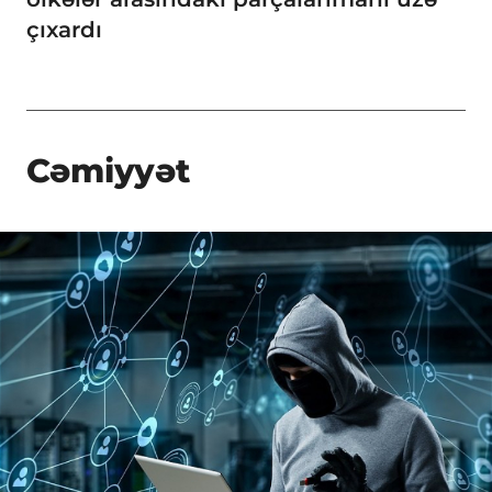
çıxardı
Cəmiyyət