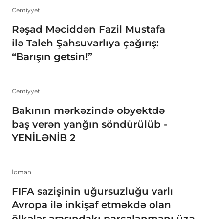
Cəmiyyət
Rəşad Məciddən Fazil Mustafa
ilə Taleh Şahsuvarlıya çağırış:
“Barışın getsin!”
Cəmiyyət
Bakının mərkəzində obyektdə
baş verən yanğın söndürülüb -
YENİLƏNİB 2
İdman
FIFA sazişinin uğursuzluğu varlı
Avropa ilə inkişaf etməkdə olan
ölkələr arasındakı parçalanmanı üzə