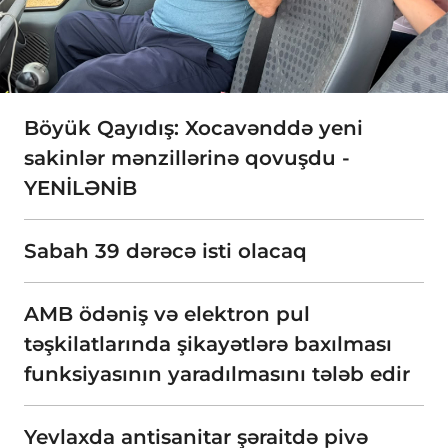
Böyük Qayıdış: Xocavənddə yeni
sakinlər mənzillərinə qovuşdu -
YENİLƏNİB
Sabah 39 dərəcə isti olacaq
AMB ödəniş və elektron pul
təşkilatlarında şikayətlərə baxılması
funksiyasının yaradılmasını tələb edir
Yevlaxda antisanitar şəraitdə pivə