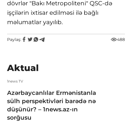
dövrlər "Bakı Metropoliteni" QSC-də
işçilərin ixtisar edilməsi ilə bağlı
məlumatlar yayılıb.
Paylaş:
488
Aktual
1news TV
Azərbaycanlılar Ermənistanla
sülh perspektivləri barədə nə
düşünür? – 1news.az-ın
sorğusu