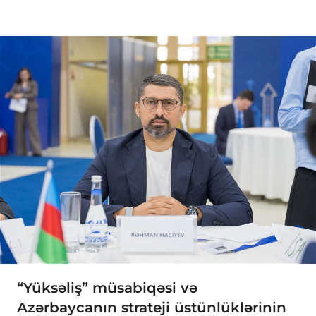
“Yüksəliş” müsabiqəsi və
Azərbaycanın strateji üstünlüklərinin