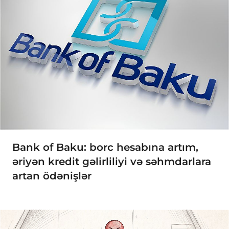
Bank of Baku: borc hesabına artım,
əriyən kredit gəlirliliyi və səhmdarlara
artan ödənişlər