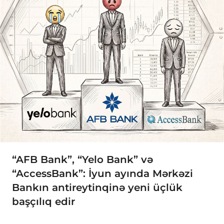
“AFB Bank”, “Yelo Bank” və
“AccessBank”: İyun ayında Mərkəzi
Bankın antireytinqinə yeni üçlük
başçılıq edir