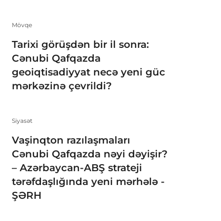
Mövqe
Tarixi görüşdən bir il sonra:
Cənubi Qafqazda
geoiqtisadiyyat necə yeni güc
mərkəzinə çevrildi?
Siyasət
Vaşinqton razılaşmaları
Cənubi Qafqazda nəyi dəyişir?
– Azərbaycan-ABŞ strateji
tərəfdaşlığında yeni mərhələ -
ŞƏRH