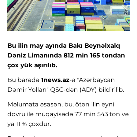
Bu ilin may ayında Bakı Beynəlxalq
Dəniz Limanında 812 min 165 tondan
çox yük aşırılıb.
Bu barədə
1news.az
-a "Azərbaycan
Dəmir Yolları" QSC-dən (ADY) bildirilib.
Məlumata əsasən, bu, ötən ilin eyni
dövrü ilə müqayisədə 77 min 543 ton və
ya 11 % çoxdur.