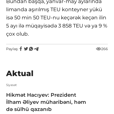
Bundan başqa, yanvar-may aylarında
limanda aşırılmış TEU konteyner yükü
isə 50 min 50 TEU-nu keçərək keçən ilin
5 ayı ilə müqayisədə 3 858 TEU və ya 9 %
çox olub.
Paylaş:
266
Aktual
Siyasət
Hikmət Hacıyev: Prezident
İlham Əliyev müharibəni, həm
də sülhü qazanıb