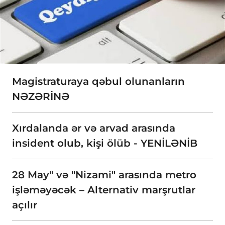
Magistraturaya qəbul olunanların
NƏZƏRİNƏ
Xırdalanda ər və arvad arasında
insident olub, kişi ölüb - YENİLƏNİB
28 May" və "Nizami" arasında metro
işləməyəcək – Alternativ marşrutlar
açılır