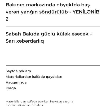
Bakının mərkəzində obyektdə baş
verən yanğın söndürülüb - YENİLƏNİB
2
Sabah Bakıda güclü külək əsəcək –
Sarı xəbərdarlıq
Saytda reklam
Materiallardan istifadə qaydaları
Haqqımızda
Əlaqə
Materiallardan istifadə edərkən
1news.az
saytına
mütləq istinad olunmalıdır.