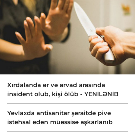
Xırdalanda ər və arvad arasında
insident olub, kişi ölüb - YENİLƏNİB
Yevlaxda antisanitar şəraitdə pivə
istehsal edən müəssisə aşkarlanıb