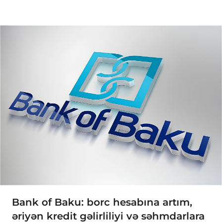
Bank of Baku: borc hesabına artım,
əriyən kredit gəlirliliyi və səhmdarlara