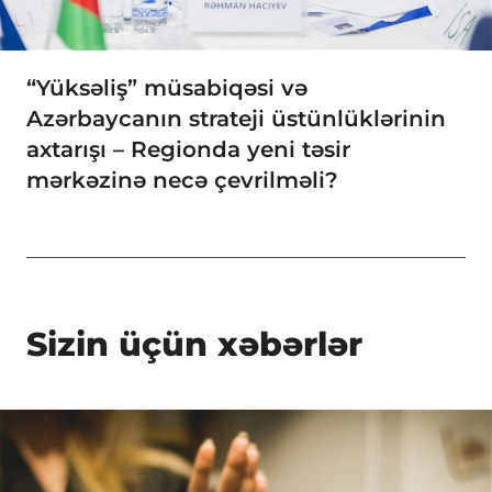
“Yüksəliş” müsabiqəsi və
Azərbaycanın strateji üstünlüklərinin
axtarışı – Regionda yeni təsir
mərkəzinə necə çevrilməli?
Sizin üçün xəbərlər