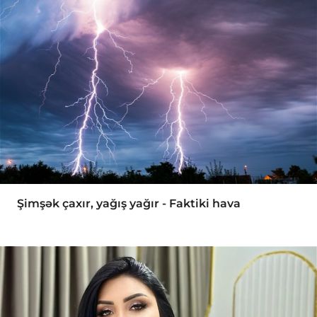
Şimşək çaxır, yağış yağır - Faktiki hava