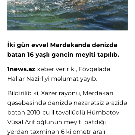
İki gün əvvəl Mərdəkanda dənizdə
batan 16 yaşlı gəncin meyiti tapılıb.
1news.az
xəbər verir ki, Fövqəladə
Hallar Nazirliyi məlumat yayıb.
Bildirilib ki, Xəzər rayonu, Mərdəkan
qəsəbəsində dənizdə nəzarətsiz ərazidə
batan 2010-cu il təvəllüdlü Hümbətov
Vüsal Arif oğlunun meyiti batdığı
yerdən təxminən 6 kilometr aralı