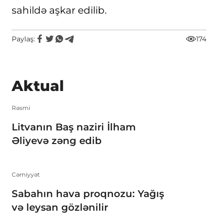
sahildə aşkar edilib.
Paylaş:
174
Aktual
Rəsmi
Litvanın Baş naziri İlham
Əliyevə zəng edib
Cəmiyyət
Sabahın hava proqnozu: Yağış
və leysan gözlənilir