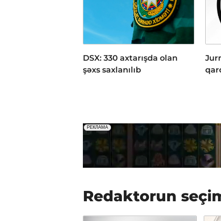
DSX: 330 axtarışda olan
Jur
şəxs saxlanılıb
qar
Redaktorun seçi