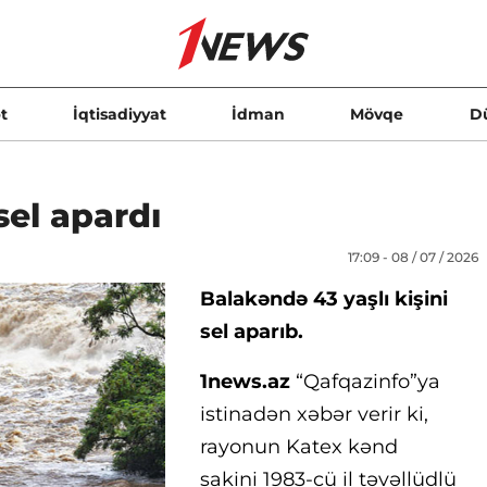
t
İqtisadiyyat
İdman
Mövqe
D
sel apardı
17:09 - 08 / 07 / 2026
Balakəndə 43 yaşlı kişini
sel aparıb.
1news.az
“Qafqazinfo”ya
istinadən xəbər verir ki,
rayonun Katex kənd
sakini 1983-cü il təvəllüdlü