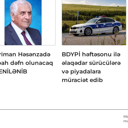
riman Həsənzadə
BDYPİ həftəsonu ilə
bah dəfn olunacaq
əlaqədar sürücülərə
YENİLƏNİB
və piyadalara
müraciət edib
Ma
mü