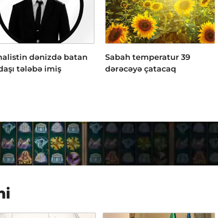
nalistin dənizdə batan
Sabah temperatur 39
daşı tələbə imiş
dərəcəyə çatacaq
mi