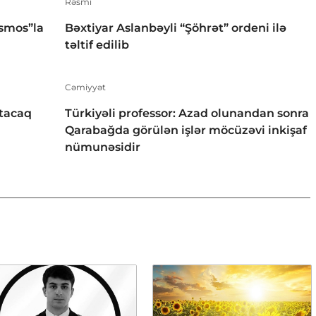
Rəsmi
smos”la
Bəxtiyar Aslanbəyli “Şöhrət” ordeni ilə
təltif edilib
Cəmiyyət
tacaq
Türkiyəli professor: Azad olunandan sonra
Qarabağda görülən işlər möcüzəvi inkişaf
nümunəsidir