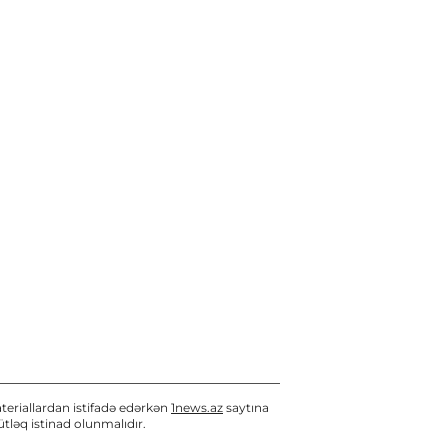
atasının FOTOSU
Bu gün, 11:25
Ceyhun Bayramov Kiyevdə
Ukrayna PUA-larının sərgisi
ilə tanış olub
Bu gün, 11:20
Bakıda ofisdə kişi meyiti
tapıldı
Bu gün, 11:18
Azərbaycanda 7 ayda
büdcədən 192 milyon
manata yaxın vəsait geri
qaytarılıb
teriallardan istifadə edərkən
1news.az
saytına
Bu gün, 11:05
tləq istinad olunmalıdır.