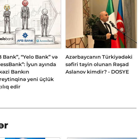
 Bank”, “Yelo Bank” və
Azərbaycanın Türkiyədəki
essBank”: İyun ayında
səfiri təyin olunan Rəşad
kəzi Bankın
Aslanov kimdir? - DOSYE
reytinqinə yeni üçlük
ılıq edir
ər