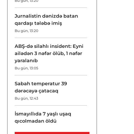
Bu gün, 13:20
Jurnalistin dənizdə batan
qardaşı tələbə imiş
Bu gün, 13:20
ABŞ-də silahlı insident: Eyni
ailədən 3 nəfər ölüb, 1 nəfər
yaralanıb
Bu gün, 13:05
Sabah temperatur 39
dərəcəyə çatacaq
Bu gün, 12:43
İsmayıllıda 7 yaşlı uşaq
qıcolmadan öldü
Bu gün, 12:42