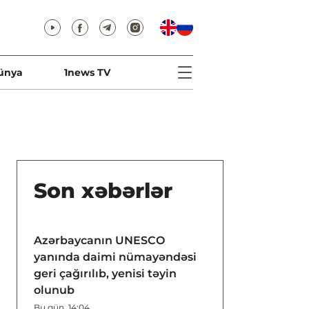
ünya
1news TV
Son xəbərlər
Azərbaycanın UNESCO
yanında daimi nümayəndəsi
geri çağırılıb, yenisi təyin
olunub
Bu gün, 14:04