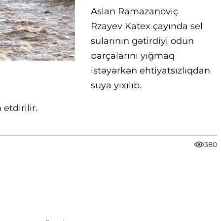
Aslan Ramazanoviç
Rzayev Katex çayında sel
sularının gətirdiyi odun
parçalarını yığmaq
istəyərkən ehtiyatsızlıqdan
suya yıxılıb.
tdirilir.
380