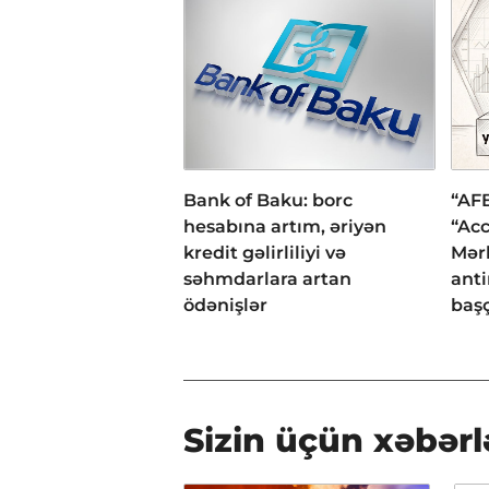
Bank of Baku: borc
“AFB
hesabına artım, əriyən
“Acc
kredit gəlirliliyi və
Mər
səhmdarlara artan
anti
ödənişlər
başç
Sizin üçün xəbərl