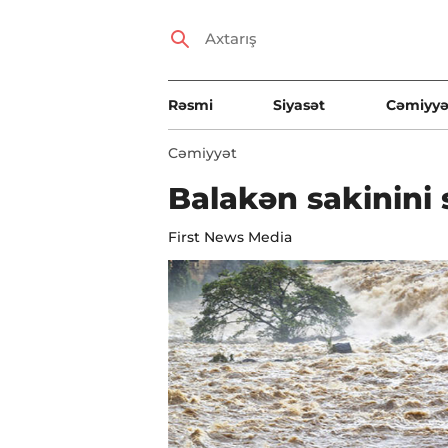
Rəsmi
Siyasət
Cəmiyyə
Cəmiyyət
Balakən sakinini 
First News Media