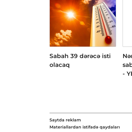
Sabah 39 dərəcə isti
Nə
olacaq
sa
- 
Saytda reklam
Materiallardan istifadə qaydaları