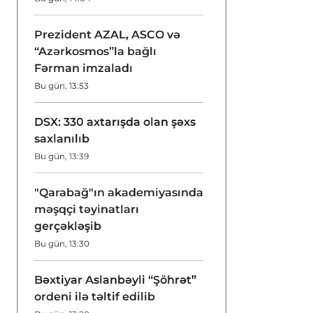
Prezident AZAL, ASCO və
“Azərkosmos”la bağlı
Fərman imzaladı
Bu gün, 13:53
DSX: 330 axtarışda olan şəxs
saxlanılıb
Bu gün, 13:39
"Qarabağ"ın akademiyasında
məşqçi təyinatları
gerçəkləşib
Bu gün, 13:30
Bəxtiyar Aslanbəyli “Şöhrət”
ordeni ilə təltif edilib