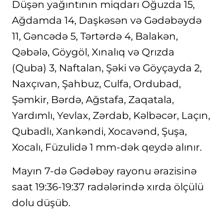
Düşən yağıntının miqdarı Oğuzda 15,
Ağdamda 14, Daşkəsən və Gədəbəydə
11, Gəncədə 5, Tərtərdə 4, Balakən,
Qəbələ, Göygöl, Xınalıq və Qrızda
(Quba) 3, Naftalan, Şəki və Göyçayda 2,
Naxçıvan, Şahbuz, Culfa, Ordubad,
Şəmkir, Bərdə, Ağstafa, Zaqatala,
Yardımlı, Yevlax, Zərdab, Kəlbəcər, Laçın,
Qubadlı, Xankəndi, Xocavənd, Şuşa,
Xocalı, Füzulidə 1 mm-dək qeydə alınır.
Mayın 7-də Gədəbəy rayonu ərazisinə
saat 19:36-19:37 radələrində xırda ölçülü
dolu düşüb.