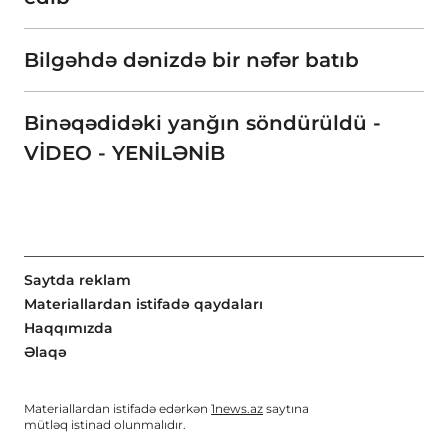
Bilgəhdə dənizdə bir nəfər batıb
Binəqədidəki yanğın söndürüldü -
VİDEO - YENİLƏNİB
Saytda reklam
Materiallardan istifadə qaydaları
Haqqımızda
Əlaqə
Materiallardan istifadə edərkən
1news.az
saytına
mütləq istinad olunmalıdır.