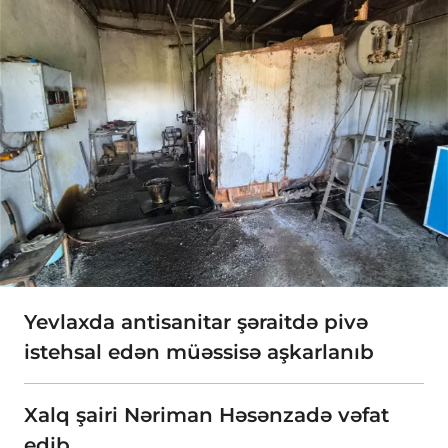
Yevlaxda antisanitar şəraitdə pivə
istehsal edən müəssisə aşkarlanıb
Xalq şairi Nəriman Həsənzadə vəfat
edib