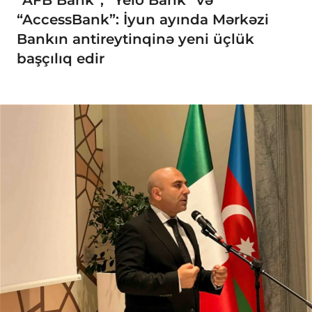
“AFB Bank”, “Yelo Bank” və
“AccessBank”: İyun ayında Mərkəzi
Bankın antireytinqinə yeni üçlük
başçılıq edir