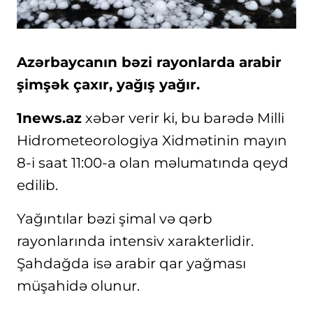
Azərbaycanın bəzi rayonlarda arabir
şimşək çaxır, yağış yağır.
1news.az
xəbər verir ki, bu barədə Milli
Hidrometeorologiya Xidmətinin mayın
8-i saat 11:00-a olan məlumatında qeyd
edilib.
Yağıntılar bəzi şimal və qərb
rayonlarında intensiv xarakterlidir.
Şahdağda isə arabir qar yağması
müşahidə olunur.