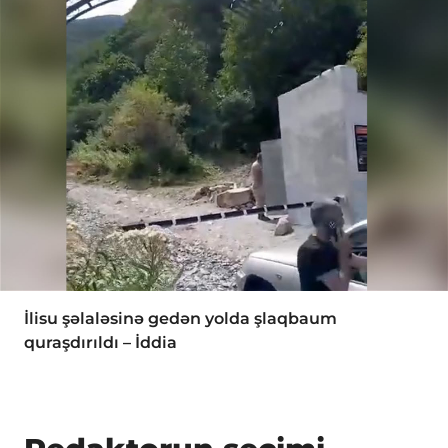
İlisu şəlaləsinə gedən yolda şlaqbaum
quraşdırıldı – İddia