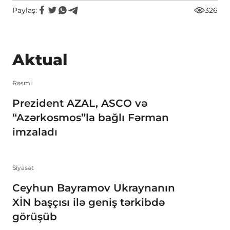
Paylaş:
326
Aktual
Rəsmi
Prezident AZAL, ASCO və
“Azərkosmos”la bağlı Fərman
imzaladı
Siyasət
Ceyhun Bayramov Ukraynanın
XİN başçısı ilə geniş tərkibdə
görüşüb