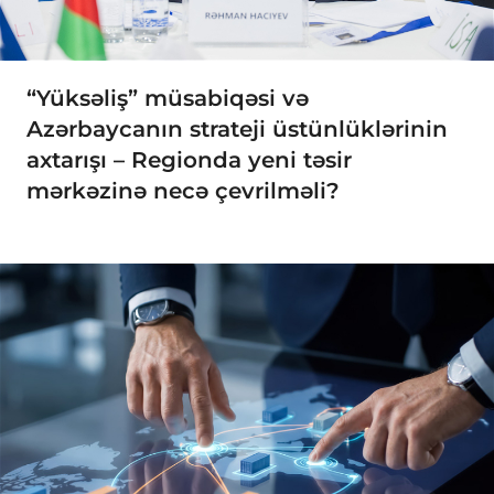
“Yüksəliş” müsabiqəsi və
Azərbaycanın strateji üstünlüklərinin
axtarışı – Regionda yeni təsir
mərkəzinə necə çevrilməli?