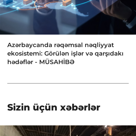
Azərbaycanda rəqəmsal nəqliyyat
ekosistemi: Görülən işlər və qarşıdakı
hədəflər - MÜSAHİBƏ
Sizin üçün xəbərlər