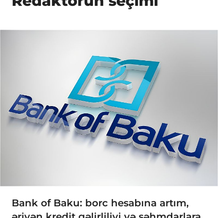
Redaktorun seçimi
Bank of Baku: borc hesabına artım,
əriyən kredit gəlirliliyi və səhmdarlara