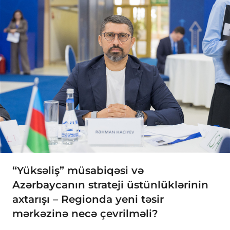
“Yüksəliş” müsabiqəsi və
Azərbaycanın strateji üstünlüklərinin
axtarışı – Regionda yeni təsir
mərkəzinə necə çevrilməli?