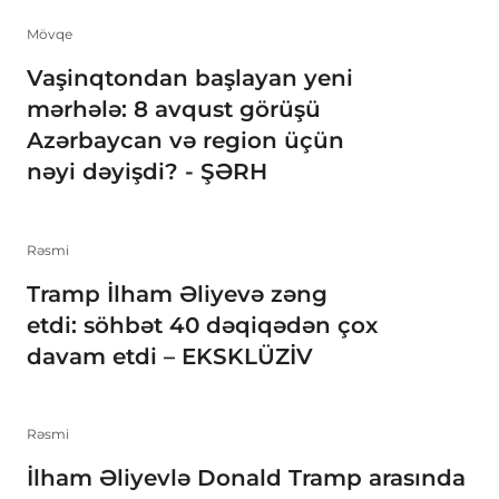
Mövqe
Vaşinqtondan başlayan yeni
mərhələ: 8 avqust görüşü
Azərbaycan və region üçün
nəyi dəyişdi? - ŞƏRH
Rəsmi
Tramp İlham Əliyevə zəng
etdi: söhbət 40 dəqiqədən çox
davam etdi – EKSKLÜZİV
Rəsmi
İlham Əliyevlə Donald Tramp arasında