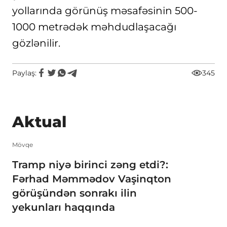
yollarında görünüş məsafəsinin 500-
1000 metrədək məhdudlaşacağı
gözlənilir.
Paylaş:
345
Aktual
Mövqe
Tramp niyə birinci zəng etdi?:
Fərhad Məmmədov Vaşinqton
görüşündən sonrakı ilin
yekunları haqqında