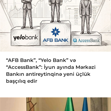
“AFB Bank”, “Yelo Bank” və
“AccessBank”: İyun ayında Mərkəzi
Bankın antireytinqinə yeni üçlük
başçılıq edir