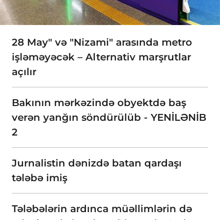
28 May" və "Nizami" arasında metro
işləməyəcək – Alternativ marşrutlar
açılır
Bakının mərkəzində obyektdə baş
verən yanğın söndürülüb - YENİLƏNİB
2
Jurnalistin dənizdə batan qardaşı
tələbə imiş
Tələbələrin ardınca müəllimlərin də