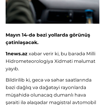
Mayın 14-də bəzi yollarda görünüş
çətinləşəcək.
1news.az
xəbər verir ki, bu barədə Milli
Hidrometeorologiya Xidməti məlumat
yayıb.
Bildirilib ki, gecə və səhər saatlarında
bəzi dağlıq və dağətəyi rayonlarda
müşahidə olunacaq dumanlı hava
şəraiti ilə əlaqədar magistral avtomobil