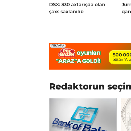
DSX: 330 axtarışda olan
Jur
şəxs saxlanılıb
qar
Redaktorun seçi