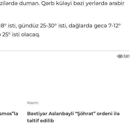
zilərdə duman. Qərb küləyi bəzi yerlərdə arabir
 isti, gündüz 25-30° isti, dağlarda gecə 7-12°
 25° isti olacaq.
381
Rəsmi
smos”la
Bəxtiyar Aslanbəyli “Şöhrət” ordeni ilə
təltif edilib