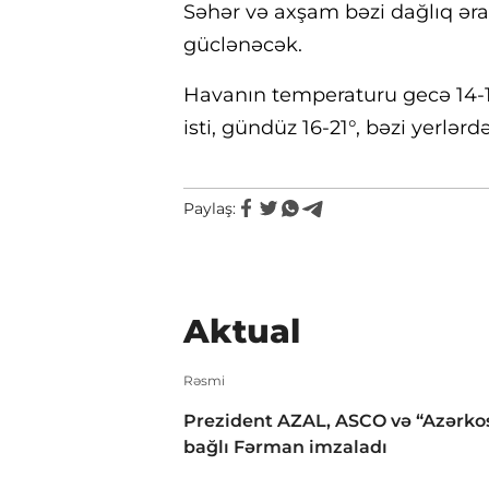
Səhər və axşam bəzi dağlıq əra
güclənəcək.
Havanın temperaturu gecə 14-18°
isti, gündüz 16-21°, bəzi yerlərdə
Paylaş:
Aktual
Rəsmi
Prezident AZAL, ASCO və “Azərko
bağlı Fərman imzaladı