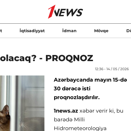
t
İqtisadiyyat
İdman
Mövqe
D
 olacaq? - PROQNOZ
12:36 - 14 / 05 / 2026
Azərbaycanda mayın 15-də
30 dərəcə isti
proqnozlaşdırılır.
1news.az
xəbər verir ki, bu
barədə Milli
Hidrometeorologiya