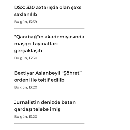
DSX: 330 axtarışda olan şəxs
saxlanılıb
Bu gün, 13:39
"Qarabağ"ın akademiyasında
məşqçi təyinatları
gerçəkləşib
Bu gün, 13:30
Bəxtiyar Aslanbəyli “Şöhrət”
ordeni ilə təltif edilib
Bu gün, 13:20
Jurnalistin dənizdə batan
qardaşı tələbə imiş
Bu gün, 13:20