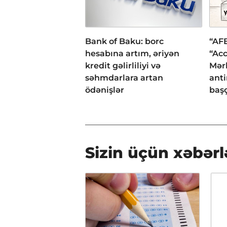
Bank of Baku: borc
“AFB
hesabına artım, əriyən
“Acc
kredit gəlirliliyi və
Mər
səhmdarlara artan
anti
ödənişlər
başç
Sizin üçün xəbərl