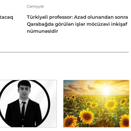
Cəmiyyət
tacaq
Türkiyəli professor: Azad olunandan sonra
Qarabağda görülən işlər möcüzəvi inkişaf
nümunəsidir