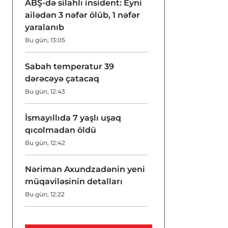
ABŞ-də silahlı insident: Eyni
ailədən 3 nəfər ölüb, 1 nəfər
yaralanıb
Bu gün, 13:05
Sabah temperatur 39
dərəcəyə çatacaq
Bu gün, 12:43
İsmayıllıda 7 yaşlı uşaq
qıcolmadan öldü
Bu gün, 12:42
Nəriman Axundzadənin yeni
müqaviləsinin detalları
Bu gün, 12:22
Türkiyəli professor: Azad