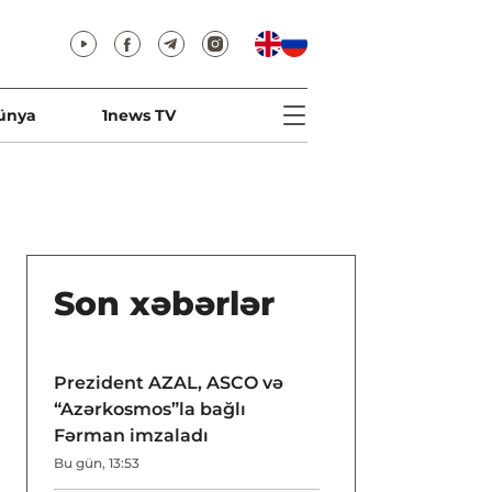
ünya
1news TV
Son xəbərlər
Prezident AZAL, ASCO və
“Azərkosmos”la bağlı
Fərman imzaladı
Bu gün, 13:53