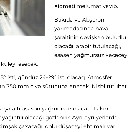
Xidməti məlumat yayıb.
Bakıda və Abşeron
yarımadasında hava
şəraitinin dəyişkən buludlu
olacağı, arabir tutulacağı,
əsasən yağmursuz keçəcəyi
 küləyi əsəcək.
° isti, gündüz 24-29° isti olacaq. Atmosfer
an 750 mm civə sütununa enəcək. Nisbi rütubət
a şəraiti əsasən yağmursuz olacaq. Lakin
ağıntılı olacağı gözlənilir. Ayrı-ayrı yerlərdə
şimşək çaxacağı, dolu düşəcəyi ehtimalı var.