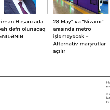
riman Həsənzadə
28 May" və "Nizami"
bah dəfn olunacaq
arasında metro
YENİLƏNİB
işləməyəcək –
Alternativ marşrutlar
açılır
Ma
mü
© 
İn
Bü