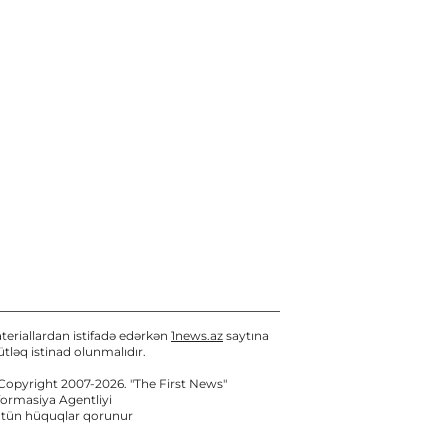
Ukraynada rəsmi səfərdədir
Bu gün, 10:49
teriallardan istifadə edərkən
1news.az
saytına
tləq istinad olunmalıdır.
Copyright 2007-2026. "The First News"
formasiya Agentliyi
tün hüquqlar qorunur