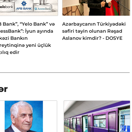
 Bank”, “Yelo Bank” və
Azərbaycanın Türkiyədəki
essBank”: İyun ayında
səfiri təyin olunan Rəşad
kəzi Bankın
Aslanov kimdir? - DOSYE
reytinqinə yeni üçlük
ılıq edir
ər