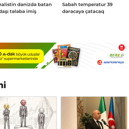
nalistin dənizdə batan
Sabah temperatur 39
daşı tələbə imiş
dərəcəyə çatacaq
mi