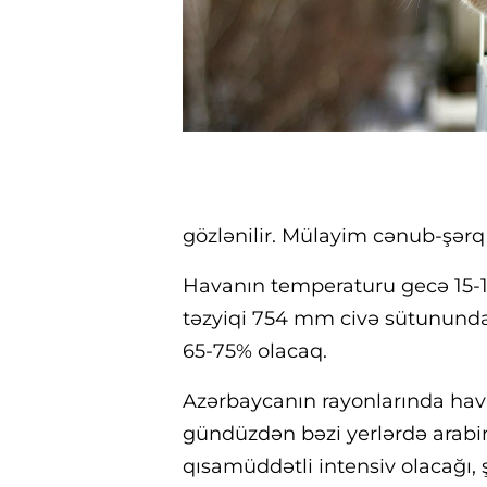
gözlənilir. Mülayim cənub-şərq
Havanın temperaturu gecə 15-18
təzyiqi 754 mm civə sütunund
65-75% olacaq.
Azərbaycanın rayonlarında hav
gündüzdən bəzi yerlərdə arabir y
qısamüddətli intensiv olacağı, 