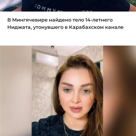
В Мингячевире найдено тело 14-летнего
Ниджата, утонувшего в Карабахском канале