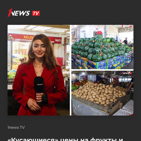
1news TV
«Кусающиеся» цены на фрукты и