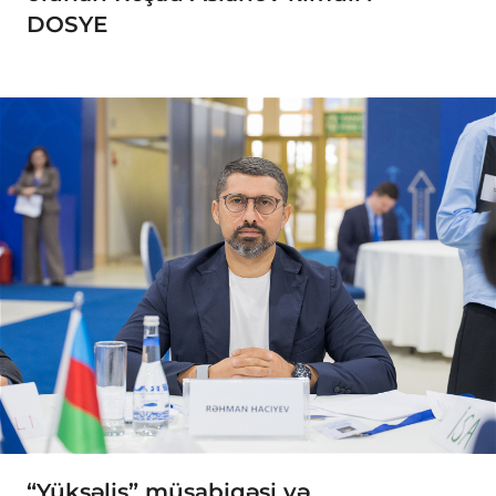
DOSYE
“Yüksəliş” müsabiqəsi və