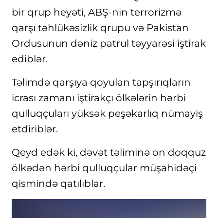
bir qrup heyəti, ABŞ-nin terrorizmə
qarşı təhlükəsizlik qrupu və Pakistan
Ordusunun dəniz patrul təyyarəsi iştirak
ediblər.
Təlimdə qarşıya qoyulan tapşırıqların
icrası zamanı iştirakçı ölkələrin hərbi
qulluqçuları yüksək peşəkarlıq nümayiş
etdiriblər.
Qeyd edək ki, dəvət təliminə on doqquz
ölkədən hərbi qulluqçular müşahidəçi
qismində qatılıblar.