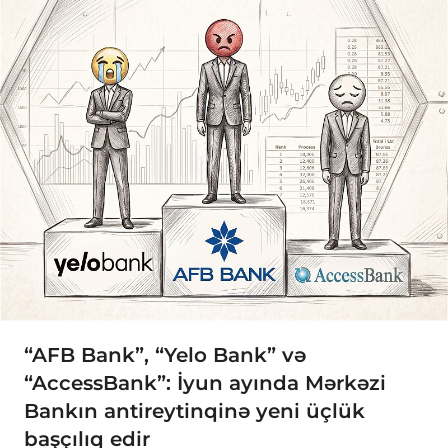
“AFB Bank”, “Yelo Bank” və
“AccessBank”: İyun ayında Mərkəzi
Bankın antireytinqinə yeni üçlük
başçılıq edir