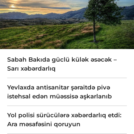
Sabah Bakıda güclü külək əsəcək –
Sarı xəbərdarlıq
Yevlaxda antisanitar şəraitdə pivə
istehsal edən müəssisə aşkarlanıb
Yol polisi sürücülərə xəbərdarlıq etdi:
Ara məsafəsini qoruyun