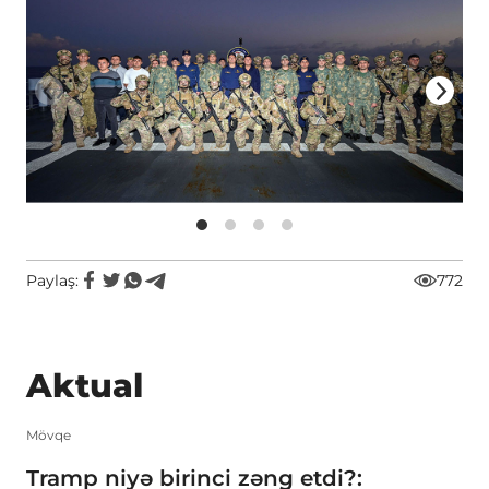
Paylaş:
772
Aktual
Mövqe
Tramp niyə birinci zəng etdi?: