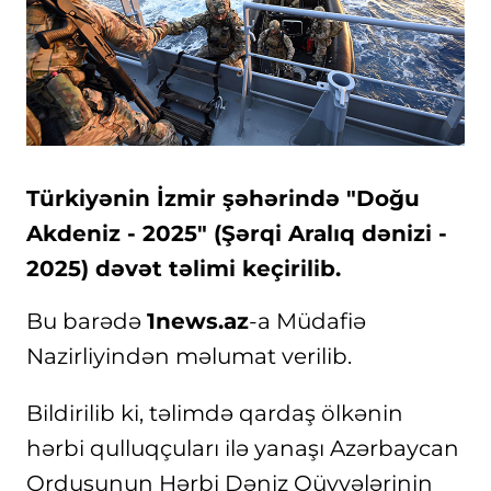
Türkiyənin İzmir şəhərində "Doğu
Akdeniz - 2025" (Şərqi Aralıq dənizi -
2025) dəvət təlimi keçirilib.
Bu barədə
1news.az
-a Müdafiə
Nazirliyindən məlumat verilib.
Bildirilib ki, təlimdə qardaş ölkənin
hərbi qulluqçuları ilə yanaşı Azərbaycan
Ordusunun Hərbi Dəniz Qüvvələrinin