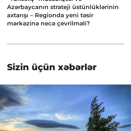
Azərbaycanın strateji üstünlüklərinin
axtarışı – Regionda yeni təsir
mərkəzinə necə çevrilməli?
Sizin üçün xəbərlər