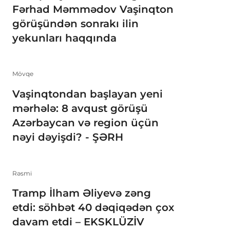
Fərhad Məmmədov Vaşinqton
görüşündən sonrakı ilin
yekunları haqqında
Mövqe
Vaşinqtondan başlayan yeni
mərhələ: 8 avqust görüşü
Azərbaycan və region üçün
nəyi dəyişdi? - ŞƏRH
Rəsmi
Tramp İlham Əliyevə zəng
etdi: söhbət 40 dəqiqədən çox
davam etdi – EKSKLÜZİV