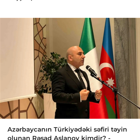
Azərbaycanın Türkiyədəki səfiri təyin
olunan Rəşad Aslanov kimdir? -