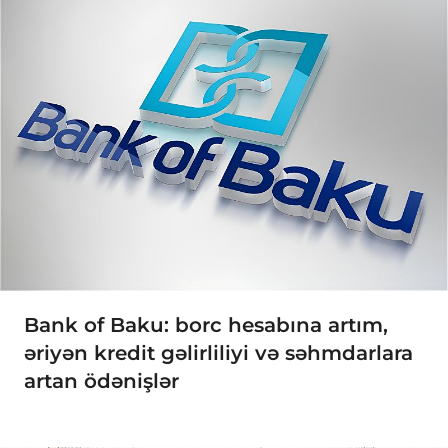
Bank of Baku: borc hesabına artım,
əriyən kredit gəlirliliyi və səhmdarlara
artan ödənişlər