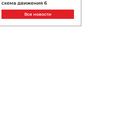
схема движения 6
автобусных маршрутов
Все новости
Сегодня, 19:31
В Мингячевире найдено
тело 14-летнего Ниджата,
утонувшего в Карабахском
канале
Сегодня, 19:15
Из-за наплыва мигрантов в
Сеуте погибли свыше 100
человек
Сегодня, 19:03
Азербайджанская тиктокер
приговорена к 10 годам и 3
месяцам лишения свободы