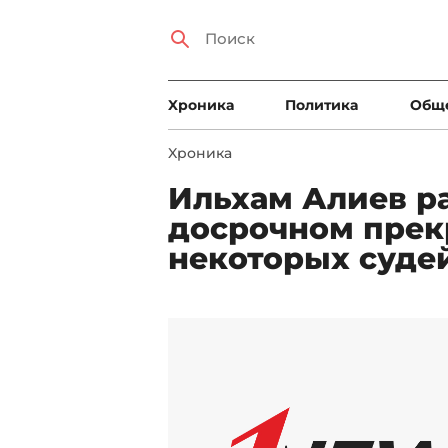
Xроника
Политика
Общ
Xроника
Ильхам Алиев р
досрочном пре
некоторых суде