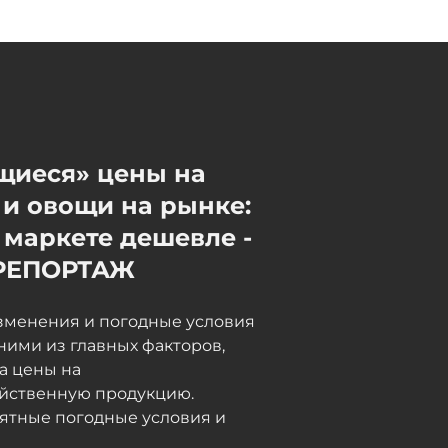
МИД РФ сообщил о
попытках Армении
повышать ставки и
«переходить на шантаж»
Сегодня, 17:06
щиеся» цены на
и овощи на рынке:
 маркете дешевле -
РЕПОРТАЖ
зменения и погодные условия
ними из главных факторов,
а цены на
яйственную продукцию.
ятные погодные условия и