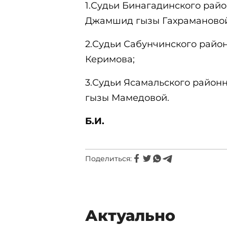
1.Судьи Бинагадинского райо
Джамшид гызы Гахрамановой
2.Судьи Сабунчинского район
Керимова;
3.Судьи Ясамальского район
гызы Мамедовой.
Б.И.
Поделиться:
Актуально