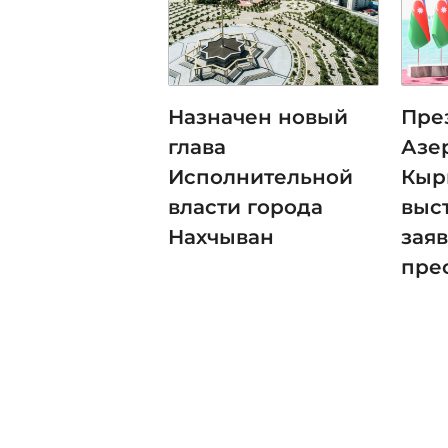
Назначен новый
Пре
глава
Азе
Исполнительной
Кыр
власти города
выс
Нахчыван
зая
пре