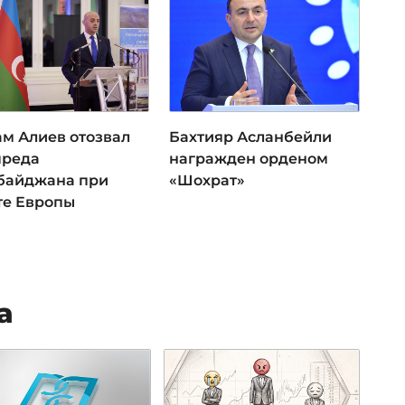
ам Алиев отозвал
Бахтияр Асланбейли
преда
награжден орденом
байджана при
«Шохрат»
те Европы
а