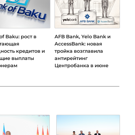
of Baku: рост в
AFB Bank, Yelo Bank и
 тающая
AccessBank: новая
ность кредитов и
тройка возглавила
ущие выплаты
антирейтинг
онерам
Центробанка в июне