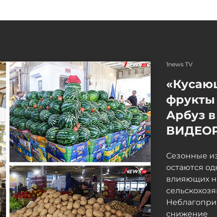
1news TV
«Кусаю
фрукты 
Арбуз в
ВИДЕО
Сезонные и
остаются од
влияющих н
сельскохоз
Неблагопри
снижение