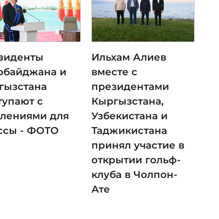
зиденты
Ильхам Алиев
рбайджана и
вместе с
гызстана
президентами
тупают с
Кыргызстана,
влениями для
Узбекистана и
ссы - ФОТО
Таджикистана
принял участие в
открытии гольф-
клуба в Чолпон-
Ате