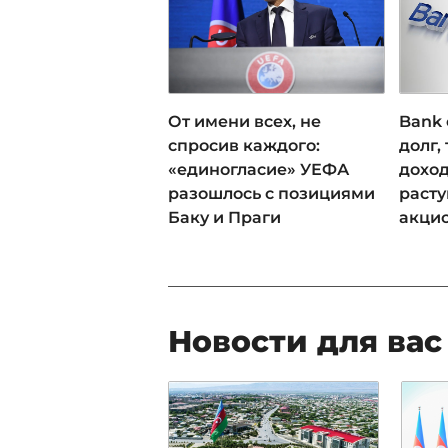
От имени всех, не
Bank 
спросив каждого:
долг,
«единогласие» УЕФА
доход
разошлось с позициями
раст
Баку и Праги
акци
Новости для вас