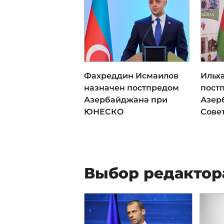
Фахреддин Исмаилов
Ильх
назначен постпредом
пост
Азербайджана при
Азер
ЮНЕСКО
Сове
Выбор редактор