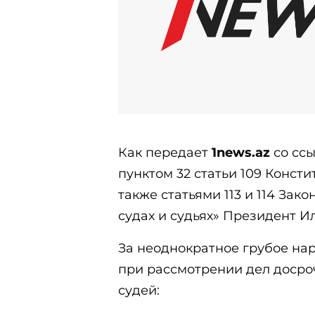
Как передает
1news.az
со ссы
пунктом 32 статьи 109 Конст
также статьями 113 и 114 За
судах и судьях» Президент И
За неоднократное грубое на
при рассмотрении дел доср
судей: