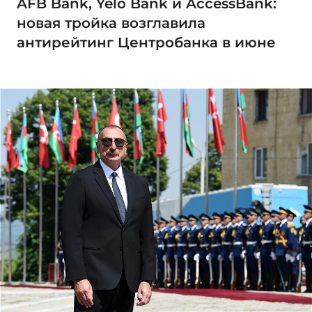
AFB Bank, Yelo Bank и AccessBank:
новая тройка возглавила
антирейтинг Центробанка в июне