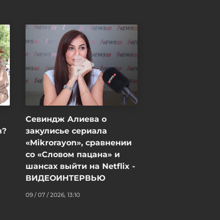
дальнобойщики в Грузии
неделями не могут пройти
таможню, в МИД направлен
запрос - ФОТО -
ОБНОВЛЕНО
06 / 08 / 2026, 18:15
Севиндж Алиева о
в?
закулисье сериала
«Mikrorayon», сравнении
со «Словом пацана» и
шансах выйти на Netflix -
ВИДЕОИНТЕРВЬЮ
09 / 07 / 2026, 13:10