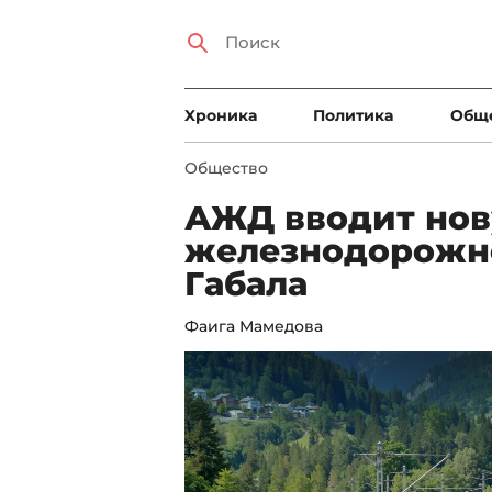
Xроника
Политика
Общ
Общество
АЖД вводит нов
железнодорожно
Габала
Фаига Мамедова