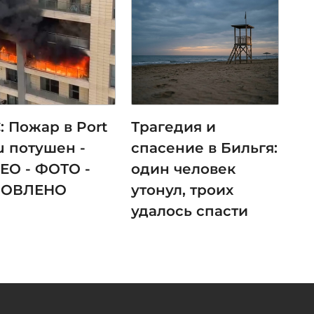
: Пожар в Port
Трагедия и
u потушен -
спасение в Бильгя:
ЕО - ФОТО -
один человек
НОВЛЕНО
утонул, троих
удалось спасти