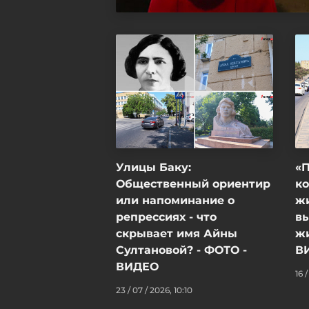
Улицы Баку:
«
Общественный ориентир
ко
или напоминание о
ж
репрессиях - что
в
скрывает имя Айны
ж
Султановой? - ФОТО -
В
ВИДЕО
16 /
23 / 07 / 2026, 10:10