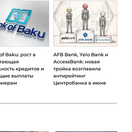
of Baku: рост в
AFB Bank, Yelo Bank и
 тающая
AccessBank: новая
ность кредитов и
тройка возглавила
ущие выплаты
антирейтинг
онерам
Центробанка в июне