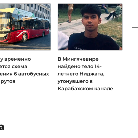
ку временно
В Мингячевире
ется схема
найдено тело 14-
ения 6 автобусных
летнего Ниджата,
рутов
утонувшего в
Карабахском канале
а