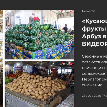
1news TV
«Кусаю
фрукты 
Арбуз в
ВИДЕО
Сезонные и
остаются од
влияющих н
сельскохоз
Неблагопри
снижение
28 / 07 / 2026, 17: