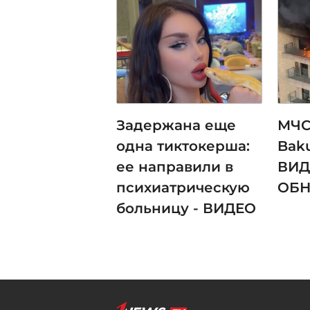
Задержана еще
МЧС
одна тиктокерша:
Bak
ее направили в
ВИД
психиатрическую
ОБ
больницу - ВИДЕО