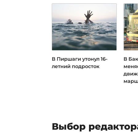
В Пиршаги утонул 16-
В Ба
летний подросток
меня
движ
марш
Выбор редактор