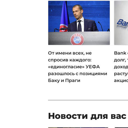
От имени всех, не
Bank 
спросив каждого:
долг,
«единогласие» УЕФА
доход
разошлось с позициями
раст
Баку и Праги
акци
Новости для вас