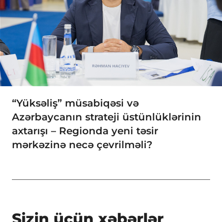
“Yüksəliş” müsabiqəsi və
Azərbaycanın strateji üstünlüklərinin
axtarışı – Regionda yeni təsir
mərkəzinə necə çevrilməli?
Sizin üçün xəbərlər