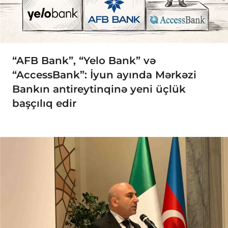
“AFB Bank”, “Yelo Bank” və
“AccessBank”: İyun ayında Mərkəzi
Bankın antireytinqinə yeni üçlük
başçılıq edir