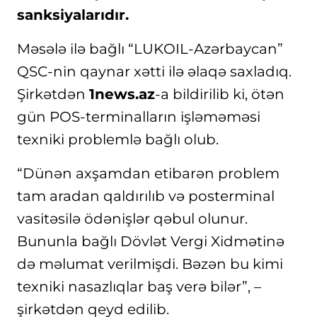
sanksiyalarıdır.
Məsələ ilə bağlı “LUKOIL-Azərbaycan”
QSC-nin qaynar xətti ilə əlaqə saxladıq.
Şirkətdən
1news.az
-a bildirilib ki, ötən
gün POS-terminalların işləməməsi
texniki problemlə bağlı olub.
“Dünən axşamdan etibarən problem
tam aradan qaldırılıb və posterminal
vasitəsilə ödənişlər qəbul olunur.
Bununla bağlı Dövlət Vergi Xidmətinə
də məlumat verilmişdi. Bəzən bu kimi
texniki nasazlıqlar baş verə bilər”, –
şirkətdən qeyd edilib.