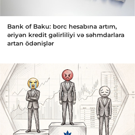
Bank of Baku: borc hesabına artım,
əriyən kredit gəlirliliyi və səhmdarlara
artan ödənişlər