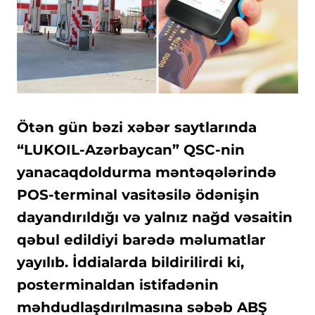
Ötən gün bəzi xəbər saytlarında
“LUKOIL-Azərbaycan” QSC-nin
yanacaqdoldurma məntəqələrində
POS-terminal vasitəsilə ödənişin
dayandırıldığı və yalnız nağd vəsaitin
qəbul edildiyi barədə məlumatlar
yayılıb. İddialarda bildirilirdi ki,
posterminaldan istifadənin
məhdudlaşdırılmasına səbəb ABŞ