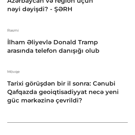
Azərbaycan və region üçün
nəyi dəyişdi? - ŞƏRH
Rəsmi
İlham Əliyevlə Donald Tramp
arasında telefon danışığı olub
Mövqe
Tarixi görüşdən bir il sonra: Cənubi
Qafqazda geoiqtisadiyyat necə yeni
güc mərkəzinə çevrildi?