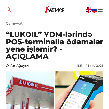
Cəmiyyət
“LUKOIL” YDM-lərində
POS-terminalla ödəmələr
yenə işləmir? -
AÇIQLAMA
Qafar Ağayev
16:54 - 18 / 11 / 2025