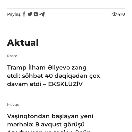
Paylaş:
478
Aktual
Rəsmi
Tramp İlham Əliyevə zəng
etdi: söhbət 40 dəqiqədən çox
davam etdi – EKSKLÜZİV
Mövqe
Vaşinqtondan başlayan yeni
mərhələ: 8 avqust görüşü