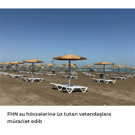
FHN su hövzələrinə üz tutan vətəndaşlara
müraciət edib