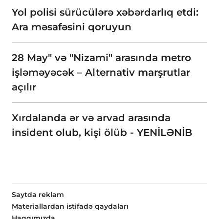
Yol polisi sürücülərə xəbərdarlıq etdi:
Ara məsafəsini qoruyun
28 May" və "Nizami" arasında metro
işləməyəcək – Alternativ marşrutlar
açılır
Xırdalanda ər və arvad arasında
insident olub, kişi ölüb - YENİLƏNİB
Saytda reklam
Materiallardan istifadə qaydaları
Haqqımızda