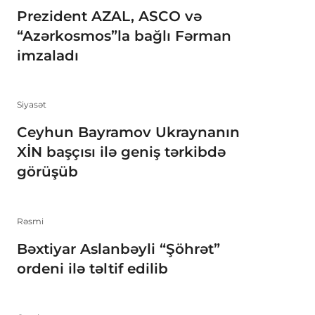
Prezident AZAL, ASCO və
“Azərkosmos”la bağlı Fərman
imzaladı
Siyasət
Ceyhun Bayramov Ukraynanın
XİN başçısı ilə geniş tərkibdə
görüşüb
Rəsmi
Bəxtiyar Aslanbəyli “Şöhrət”
ordeni ilə təltif edilib