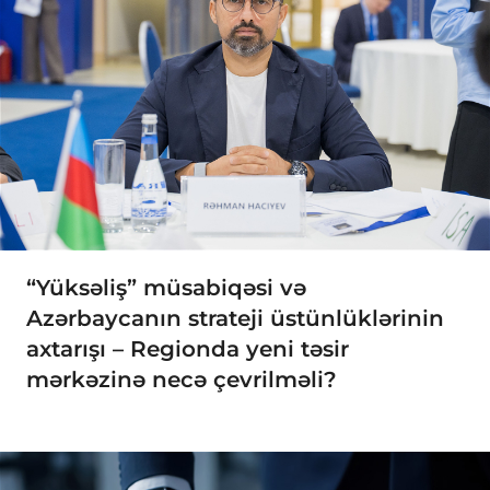
“Yüksəliş” müsabiqəsi və
Azərbaycanın strateji üstünlüklərinin
axtarışı – Regionda yeni təsir
mərkəzinə necə çevrilməli?