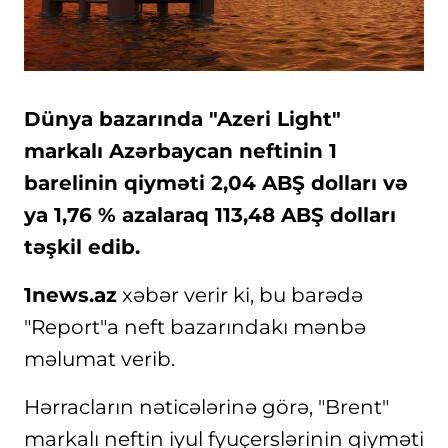
Dünya bazarında "Azeri Light"
markalı Azərbaycan neftinin 1
barelinin qiyməti 2,04 ABŞ dolları və
ya 1,76 % azalaraq 113,48 ABŞ dolları
təşkil edib.
1news.az
xəbər verir ki, bu barədə
"Report"a neft bazarındakı mənbə
məlumat verib.
Hərracların nəticələrinə görə, "Brent"
markalı neftin iyul fyuçerslərinin qiyməti