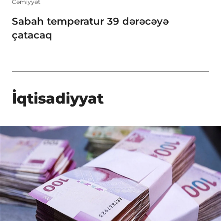
Cəmiyyət
Sabah temperatur 39 dərəcəyə
çatacaq
İqtisadiyyat