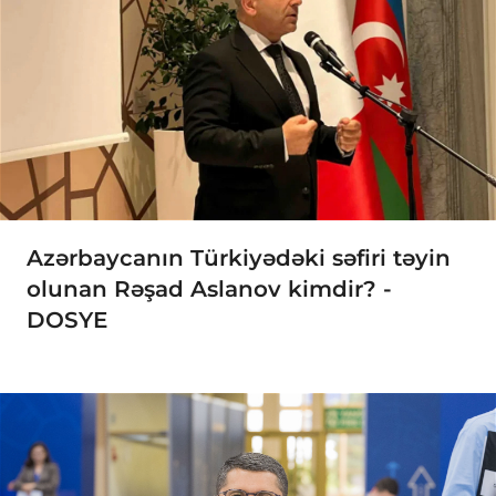
Azərbaycanın Türkiyədəki səfiri təyin
olunan Rəşad Aslanov kimdir? -
DOSYE