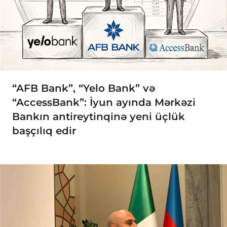
“AFB Bank”, “Yelo Bank” və
“AccessBank”: İyun ayında Mərkəzi
Bankın antireytinqinə yeni üçlük
başçılıq edir