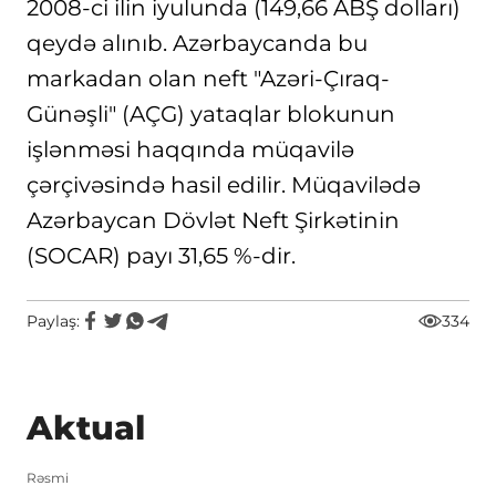
2008-ci ilin iyulunda (149,66 ABŞ dolları)
qeydə alınıb. Azərbaycanda bu
markadan olan neft "Azəri-Çıraq-
Günəşli" (AÇG) yataqlar blokunun
işlənməsi haqqında müqavilə
çərçivəsində hasil edilir. Müqavilədə
Azərbaycan Dövlət Neft Şirkətinin
(SOCAR) payı 31,65 %-dir.
Paylaş:
334
Aktual
Rəsmi