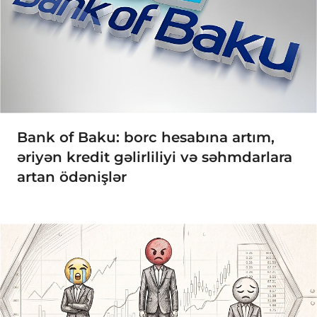
Bank of Baku: borc hesabına artım,
əriyən kredit gəlirliliyi və səhmdarlara
artan ödənişlər