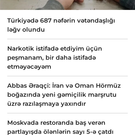
Türkiyədə 687 nəfərin vətəndaşlığı
ləğv olundu
Narkotik istifadə etdiyim üçün
peşmanam, bir daha istifadə
etməyəcəyəm
Abbas Əraqçi: İran və Oman Hörmüz
boğazında yeni gəmiçilik marşrutu
üzrə razılaşmaya yaxındır
Moskvada restoranda baş verən
partlayışda ölənlərin sayı 5-ə çatdı