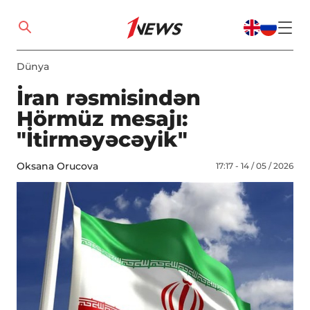
Dünya
İran rəsmisindən
Hörmüz mesajı:
"İtirməyəcəyik"
Oksana Orucova
17:17 - 14 / 05 / 2026