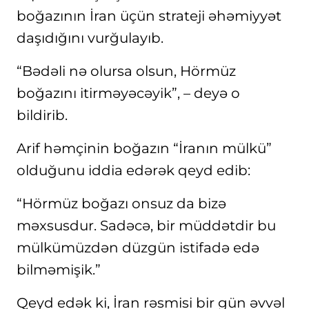
boğazının İran üçün strateji əhəmiyyət
daşıdığını vurğulayıb.
“Bədəli nə olursa olsun, Hörmüz
boğazını itirməyəcəyik”, – deyə o
bildirib.
Arif həmçinin boğazın “İranın mülkü”
olduğunu iddia edərək qeyd edib:
“Hörmüz boğazı onsuz da bizə
məxsusdur. Sadəcə, bir müddətdir bu
mülkümüzdən düzgün istifadə edə
bilməmişik.”
Qeyd edək ki, İran rəsmisi bir gün əvvəl