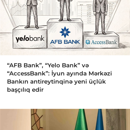
“AFB Bank”, “Yelo Bank” və
“AccessBank”: İyun ayında Mərkəzi
Bankın antireytinqinə yeni üçlük
başçılıq edir