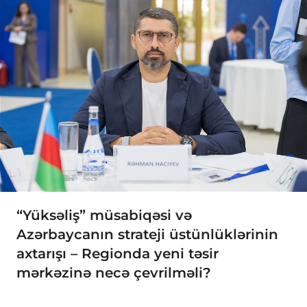
“Yüksəliş” müsabiqəsi və
Azərbaycanın strateji üstünlüklərinin
axtarışı – Regionda yeni təsir
mərkəzinə necə çevrilməli?