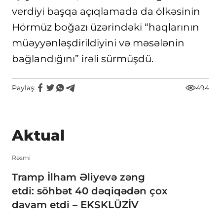
verdiyi başqa açıqlamada da ölkəsinin
Hörmüz boğazı üzərindəki “haqlarının
müəyyənləşdirildiyini və məsələnin
bağlandığını” irəli sürmüşdü.
Paylaş:
494
Aktual
Rəsmi
Tramp İlham Əliyevə zəng
etdi: söhbət 40 dəqiqədən çox
davam etdi – EKSKLÜZİV