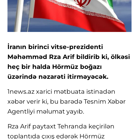
İranın birinci vitse-prezidenti
Məhəmməd Rza Arif bildirib ki, ölkəsi
heç bir halda Hörmüz boğazı
üzərində nəzarəti itirməyəcək.
1news.az xarici mətbuata istinadən
xəbər verir ki, bu barədə Tesnim Xəbər
Agentliyi məlumat yayıb.
Rza Arif paytaxt Tehranda keçirilən
toplantıda çıxış edərək Hörmüz