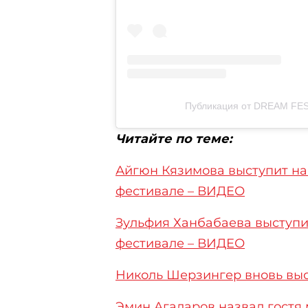
Публикация от DREAM FEST
Читайте по теме:
Айгюн Кязимова выступит н
фестивале – ВИДЕО
Зульфия Ханбабаева выступ
фестивале – ВИДЕО
Николь Шерзингер вновь выс
Эмин Агаларов назвал гостя