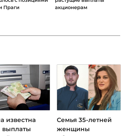
лось с позициями
растущие выплаты
и Праги
акционерам
ла известна
Семья 35-летней
а выплаты
женщины