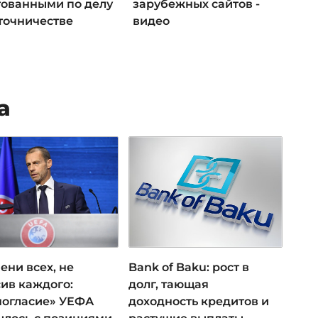
тованными по делу
зарубежных сайтов -
яточничестве
видео
а
ени всех, не
Bank of Baku: рост в
ив каждого:
долг, тающая
ногласие» УЕФА
доходность кредитов и