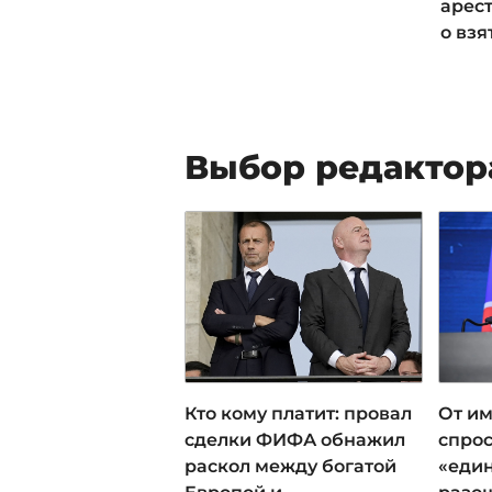
арес
о вз
Выбор редактор
Кто кому платит: провал
От им
сделки ФИФА обнажил
спрос
раскол между богатой
«еди