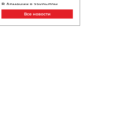
В Армении в закрытом
режиме проходит судебное
Все новости
заседание по делу
Гарегина II - ОБНОВЛЕНО
Сегодня, 16:35
PASHA Holding продолжает
успешную реализацию
проекта «Fərqindəlik»,
который был запущен в
2025 году - ФОТО
Сегодня, 16:28
Вашингтонский саммит
год спустя: Мир без
альтернативы и статус-кво,
который установил
Азербайджан