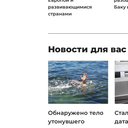
Европой и
разош
развивающимися
Баку 
странами
Новости для вас
Обнаружено тело
Ста
утонувшего
дат