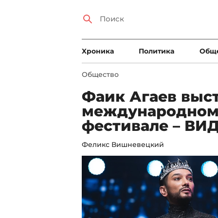
Xроника
Политика
Общ
Общество
Фаик Агаев выс
международном
фестивале – ВИ
Феликс Вишневецкий