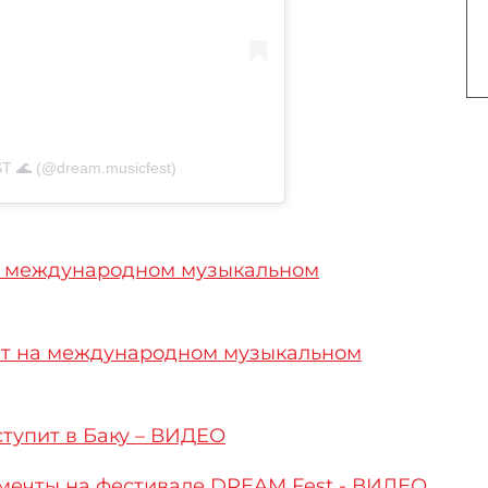
 🌊 (@dream.musicfest)
а международном музыкальном
ит на международном музыкальном
тупит в Баку – ВИДЕО
 мечты на фестивале DREAM Fest - ВИДЕО