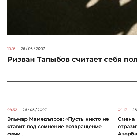
10:16
— 26 / 05 / 2007
Ризван Талыбов считает себя п
09:32
— 26 / 05 / 2007
04:17
— 26 
Эльмар Мамедъяров: «Пусть никто не
Смена 
ставит под сомнение возвращение
отрази
семи ...
Азерб