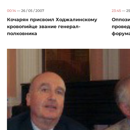
00:14
— 26 / 05 / 2007
23:45
— 25 
Кочарян присвоил Ходжалинскому
Оппози
кровопийце звание генерал-
провед
полковника
форум