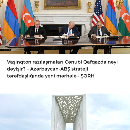
Vaşinqton razılaşmaları Cənubi Qafqazda nəyi
dəyişir? – Azərbaycan-ABŞ strateji
tərəfdaşlığında yeni mərhələ - ŞƏRH