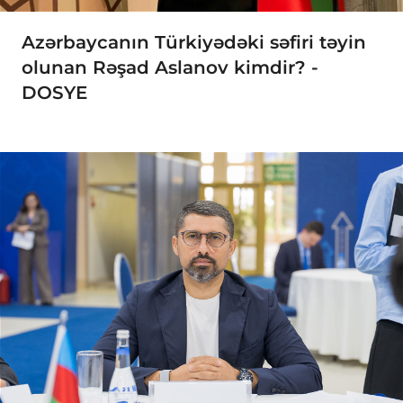
Azərbaycanın Türkiyədəki səfiri təyin
olunan Rəşad Aslanov kimdir? -
DOSYE