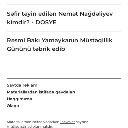
Səfir təyin edilən Nemət Nağdəliyev
kimdir? - DOSYE
Rəsmi Bakı Yamaykanın Müstəqillik
Gününü təbrik edib
Saytda reklam
Materiallardan istifadə qaydaları
Haqqımızda
Əlaqə
Materiallardan istifadə edərkən
1news.az
saytına
mütləq istinad olunmalıdır.