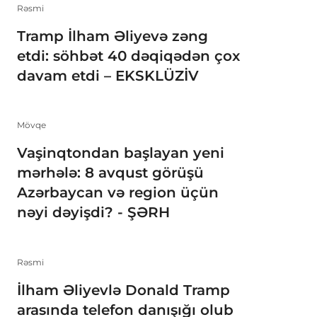
Rəsmi
Tramp İlham Əliyevə zəng
etdi: söhbət 40 dəqiqədən çox
davam etdi – EKSKLÜZİV
Mövqe
Vaşinqtondan başlayan yeni
mərhələ: 8 avqust görüşü
Azərbaycan və region üçün
nəyi dəyişdi? - ŞƏRH
Rəsmi
İlham Əliyevlə Donald Tramp
arasında telefon danışığı olub