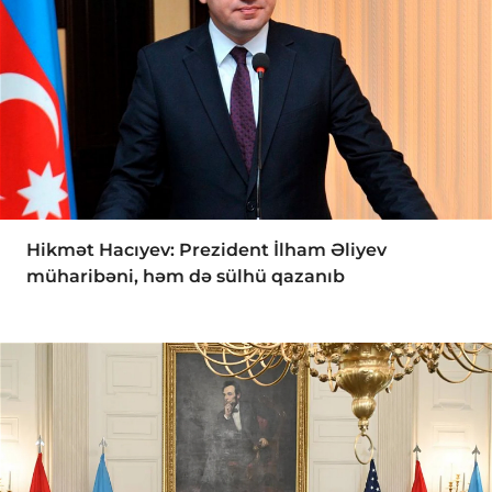
Hikmət Hacıyev: Prezident İlham Əliyev
müharibəni, həm də sülhü qazanıb