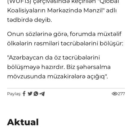
(WUF13) çərçivəsində keçirilən "Qlobal
Koalisiyaların Mərkəzində Mənzil" adlı
tədbirdə deyib.
Onun sözlərinə görə, forumda müxtəlif
ölkələrin rəsmiləri təcrübələrini bölüşür:
"Azərbaycan da öz təcrübələrini
bölüşməyə hazırdır. Biz şəhərsalma
mövzusunda müzakirələrə açığıq".
Paylaş:
277
Aktual