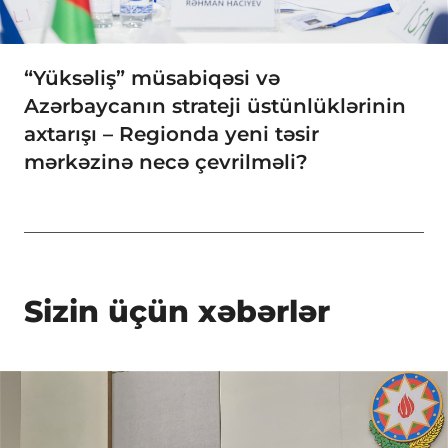
“Yüksəliş” müsabiqəsi və
Azərbaycanın strateji üstünlüklərinin
axtarışı – Regionda yeni təsir
mərkəzinə necə çevrilməli?
Sizin üçün xəbərlər