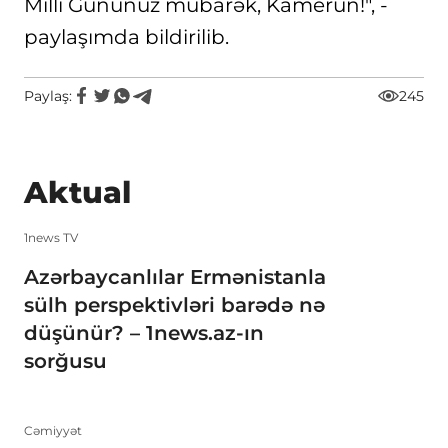
Milli Gününüz mübarək, Kamerun!", -
paylaşımda bildirilib.
Paylaş:
245
Aktual
1news TV
Azərbaycanlılar Ermənistanla
sülh perspektivləri barədə nə
düşünür? – 1news.az-ın
sorğusu
Cəmiyyət