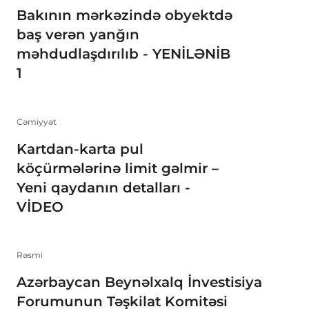
Bakının mərkəzində obyektdə
baş verən yanğın
məhdudlaşdırılıb - YENİLƏNİB
1
Cəmiyyət
Kartdan-karta pul
köçürmələrinə limit gəlmir –
Yeni qaydanın detalları -
VİDEO
Rəsmi
Azərbaycan Beynəlxalq İnvestisiya
Forumunun Təşkilat Komitəsi