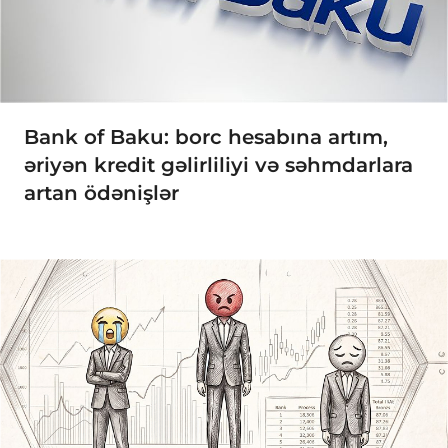
Bank of Baku: borc hesabına artım,
əriyən kredit gəlirliliyi və səhmdarlara
artan ödənişlər