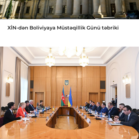
XİN-dən Boliviyaya Müstəqillik Günü təbriki