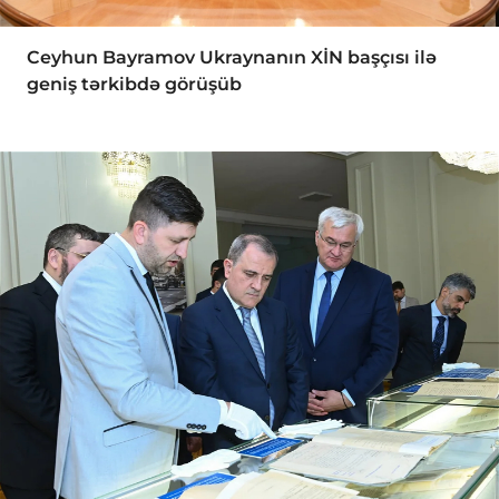
Ceyhun Bayramov Ukraynanın XİN başçısı ilə
geniş tərkibdə görüşüb