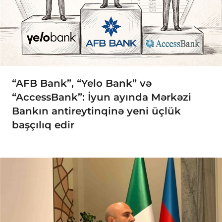
“AFB Bank”, “Yelo Bank” və
“AccessBank”: İyun ayında Mərkəzi
Bankın antireytinqinə yeni üçlük
başçılıq edir