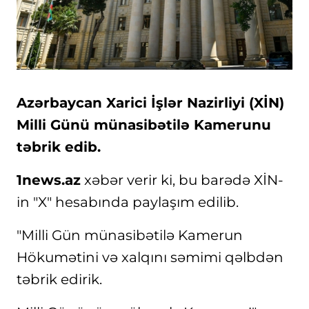
Azərbaycan Xarici İşlər Nazirliyi (XİN)
Milli Günü münasibətilə Kamerunu
təbrik edib.
1news.az
xəbər verir ki, bu barədə XİN-
in "X" hesabında paylaşım edilib.
"Milli Gün münasibətilə Kamerun
Hökumətini və xalqını səmimi qəlbdən
təbrik edirik.