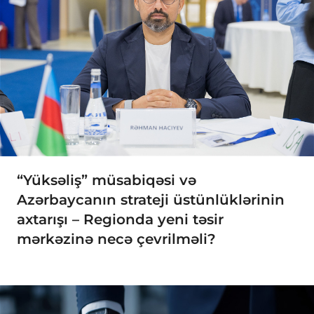
“Yüksəliş” müsabiqəsi və
Azərbaycanın strateji üstünlüklərinin
axtarışı – Regionda yeni təsir
mərkəzinə necə çevrilməli?