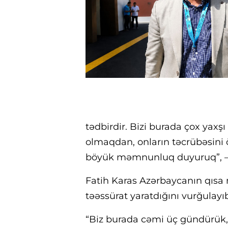
tədbirdir. Bizi burada çox yaxşı 
olmaqdan, onların təcrübəsini 
böyük məmnunluq duyuruq”, – 
Fatih Karas Azərbaycanın qısa 
təəssürat yaratdığını vurğulayı
“Biz burada cəmi üç gündürük, l