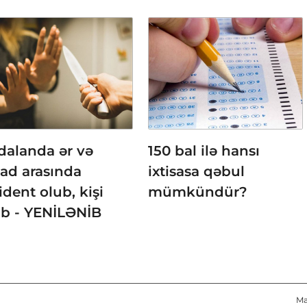
dalanda ər və
150 bal ilə hansı
vad arasında
ixtisasa qəbul
ident olub, kişi
mümkündür?
üb - YENİLƏNİB
Ma