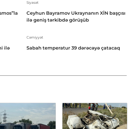
Siyasət
smos”la
Ceyhun Bayramov Ukraynanın XİN başçısı
ilə geniş tərkibdə görüşüb
Cəmiyyət
i ilə
Sabah temperatur 39 dərəcəyə çatacaq