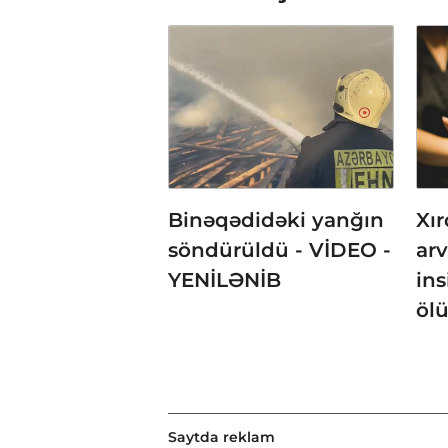
Binəqədidəki yanğın
Xır
söndürüldü - VİDEO -
ar
YENİLƏNİB
ins
öl
Saytda reklam