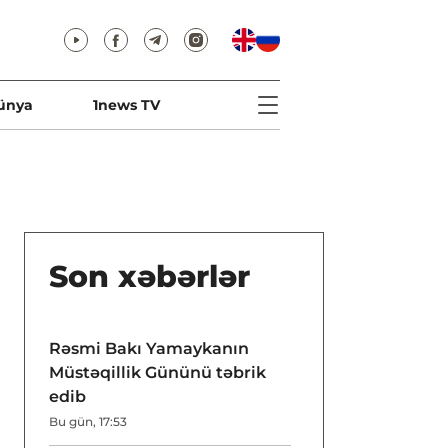
ünya
1news TV
Son xəbərlər
Rəsmi Bakı Yamaykanın
Müstəqillik Gününü təbrik
edib
Bu gün, 17:53