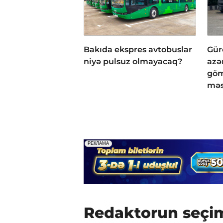
Bakıda ekspres avtobuslar
Gür
niyə pulsuz olmayacaq?
azə
göm
məs
Redaktorun seçi