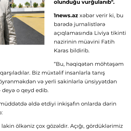
olunduğu vurğulanıb".
1news.az
xəbər verir ki, bu
barədə jurnalistlərə
açıqlamasında Liviya tikinti
nazirinin müavini Fatih
Karas bildirib.
“Bu, həqiqətən möhtəşəm
qarşıladılar. Biz müxtəlif insanlarla tanış
öyrənməkdən və yerli sakinlərlə ünsiyyətdən
deyə o qeyd edib.
müddətdə əldə etdiyi inkişafın onlarda dərin
b:
akin ölkəniz çox gözəldir. Açığı, gördüklərimiz