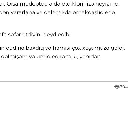
i. Qısa müddətdə əldə etdiklərinizə heyranıq.
izdən yararlana və gələcəkdə əməkdaşlıq edə
ə səfər etdiyini qeyd edib:
in dadına baxdıq və hamısı çox xoşumuza gəldi.
ə gəlmişəm və ümid edirəm ki, yenidən
304