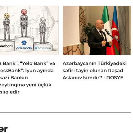
 Bank”, “Yelo Bank” və
Azərbaycanın Türkiyədəki
essBank”: İyun ayında
səfiri təyin olunan Rəşad
kəzi Bankın
Aslanov kimdir? - DOSYE
reytinqinə yeni üçlük
ılıq edir
ər