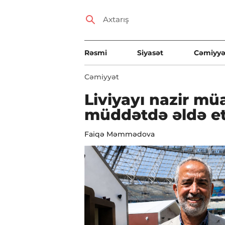
Rəsmi
Siyasət
Cəmiyyə
Cəmiyyət
Liviyayı nazir mü
müddətdə əldə et
Faiqə Məmmədova