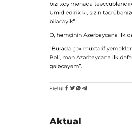
bizi xoş mənada təəccübləndird
Ümid edirik ki, sizin təcrübən
biləcəyik”.
O, həmçinin Azərbaycana ilk dəf
“Burada çox müxtəlif yeməklər
Bəli, mən Azərbaycana ilk dəf
gələcəyəm”.
Paylaş:
Aktual