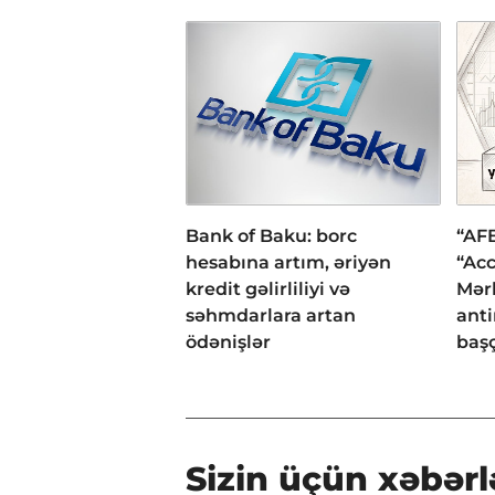
Bank of Baku: borc
“AFB
hesabına artım, əriyən
“Acc
kredit gəlirliliyi və
Mər
səhmdarlara artan
anti
ödənişlər
başç
Sizin üçün xəbərl