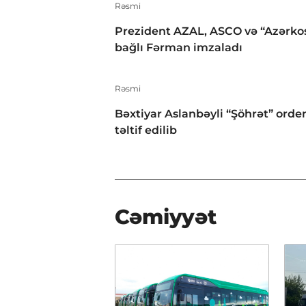
Rəsmi
Prezident AZAL, ASCO və “Azərko
bağlı Fərman imzaladı
Rəsmi
Bəxtiyar Aslanbəyli “Şöhrət” orden
təltif edilib
Cəmiyyət