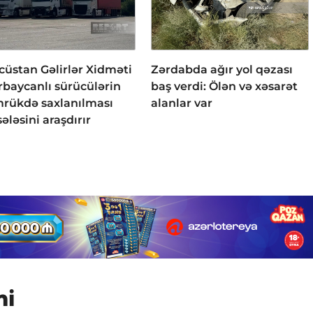
cüstan Gəlirlər Xidməti
Zərdabda ağır yol qəzası
rbaycanlı sürücülərin
baş verdi: Ölən və xəsarət
rükdə saxlanılması
alanlar var
ələsini araşdırır
mi