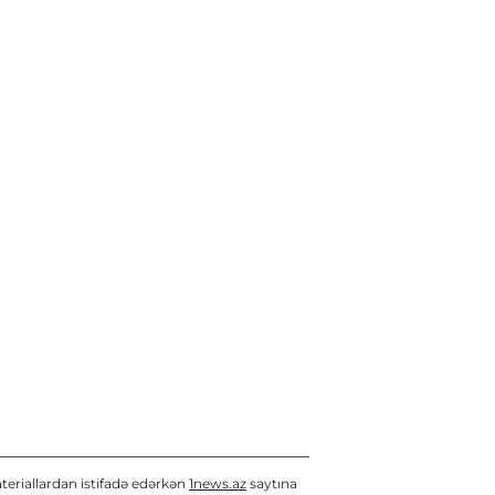
teriallardan istifadə edərkən
1news.az
saytına