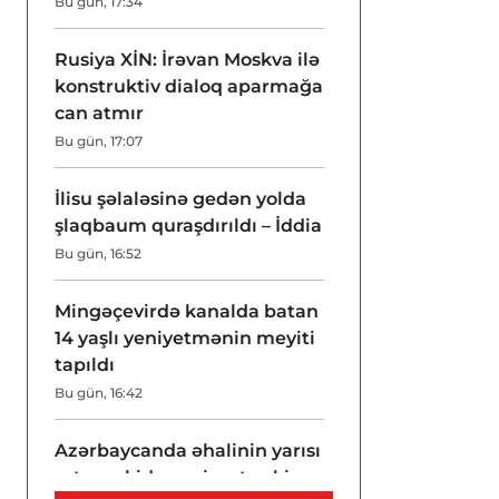
Bu gün, 17:34
Rusiya XİN: İrəvan Moskva ilə
konstruktiv dialoq aparmağa
can atmır
Bu gün, 17:07
İlisu şəlaləsinə gedən yolda
şlaqbaum quraşdırıldı – İddia
Bu gün, 16:52
Mingəçevirdə kanalda batan
14 yaşlı yeniyetmənin meyiti
tapıldı
Bu gün, 16:42
Azərbaycanda əhalinin yarısı
artıq çəkidən əziyyət çəkir