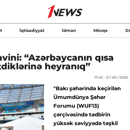
t
İqtisadiyyat
İdman
Mövqe
D
avini: “Azərbaycanın qısa
diklərinə heyranıq”
17:45 - 21 / 05 / 2026
"Bakı şəhərində keçirilən
Ümumdünya Şəhər
Forumu (WUF13)
çərçivəsində tədbirin
yüksək səviyyədə təşkil