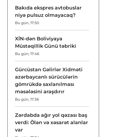
Bakıda ekspres avtobuslar
niyə pulsuz olmayacaq?
Bu gün, 17:50
XİN-dən Boliviyaya
Müstəqillik Günü təbriki
Bu gün, 17:46
Gürcüstan Gəlirlər Xidməti
azərbaycanlı sürücülərin
gömrükdə saxlanılması
məsələsini araşdırır
Bu gün, 17:36
Zərdabda ağır yol qəzası baş
verdi: Ölən və xəsarət alanlar
var