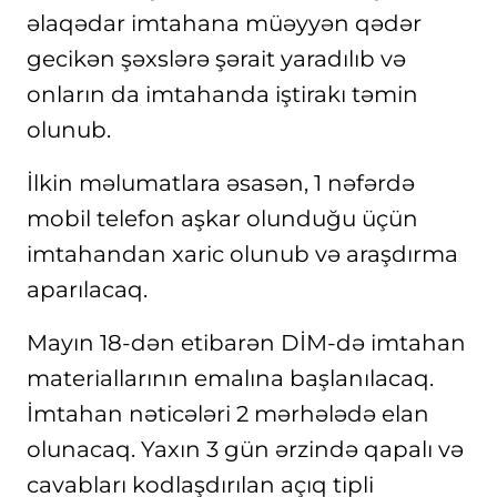
əlaqədar imtahana müəyyən qədər
gecikən şəxslərə şərait yaradılıb və
onların da imtahanda iştirakı təmin
olunub.
İlkin məlumatlara əsasən, 1 nəfərdə
mobil telefon aşkar olunduğu üçün
imtahandan xaric olunub və araşdırma
aparılacaq.
Mayın 18-dən etibarən DİM-də imtahan
materiallarının emalına başlanılacaq.
İmtahan nəticələri 2 mərhələdə elan
olunacaq. Yaxın 3 gün ərzində qapalı və
cavabları kodlaşdırılan açıq tipli