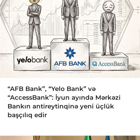
“AFB Bank”, “Yelo Bank” və
“AccessBank”: İyun ayında Mərkəzi
Bankın antireytinqinə yeni üçlük
başçılıq edir