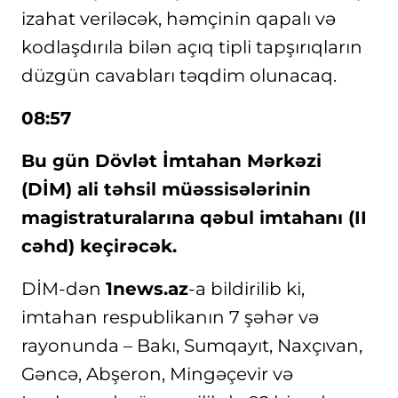
izahat veriləcək, həmçinin qapalı və
kodlaşdırıla bilən açıq tipli tapşırıqların
düzgün cavabları təqdim olunacaq.
08:57
Bu gün Dövlət İmtahan Mərkəzi
(DİM) ali təhsil müəssisələrinin
magistraturalarına qəbul imtahanı (II
cəhd) keçirəcək.
DİM-dən
1news.az
-a bildirilib ki,
imtahan respublikanın 7 şəhər və
rayonunda – Bakı, Sumqayıt, Naxçıvan,
Gəncə, Abşeron, Mingəçevir və