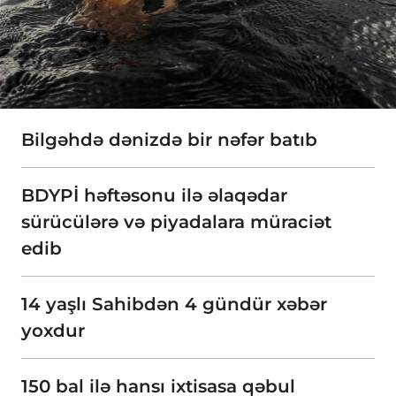
Bilgəhdə dənizdə bir nəfər batıb
BDYPİ həftəsonu ilə əlaqədar
sürücülərə və piyadalara müraciət
edib
14 yaşlı Sahibdən 4 gündür xəbər
yoxdur
150 bal ilə hansı ixtisasa qəbul