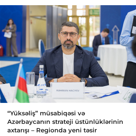
“Yüksəliş” müsabiqəsi və
Azərbaycanın strateji üstünlüklərinin
axtarışı – Regionda yeni təsir