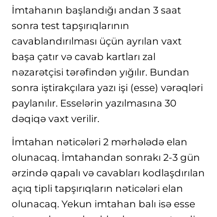
İmtahanın başlandığı andan 3 saat
sonra test tapşırıqlarının
cavablandırılması üçün ayrılan vaxt
başa çatır və cavab kartları zal
nәzarәtçisi tәrәfindәn yığılır. Bundan
sonra iştirakçılara yazı işi (esse) vәrәqlәri
paylanılır. Esselərin yazılmasına 30
dəqiqə vaxt verilir.
İmtahan nəticələri 2 mərhələdə elan
olunacaq. İmtahandan sonrakı 2-3 gün
ərzində qapalı və cavabları kodlaşdırılan
açıq tipli tapşırıqların nəticələri elan
olunacaq. Yekun imtahan balı isə esse