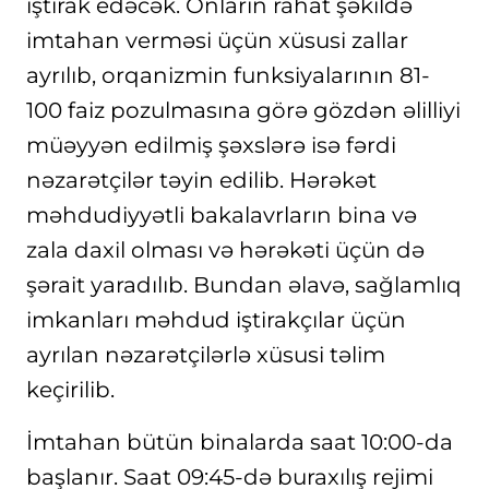
iştirak edəcək. Onların rahat şəkildə
imtahan verməsi üçün xüsusi zallar
ayrılıb, orqanizmin funksiyalarının 81-
100 faiz pozulmasına görə gözdən əlilliyi
müəyyən edilmiş şəxslərə isə fərdi
nəzarətçilər təyin edilib. Hərəkət
məhdudiyyətli bakalavrların bina və
zala daxil olması və hərəkəti üçün də
şərait yaradılıb. Bundan əlavə, sağlamlıq
imkanları məhdud iştirakçılar üçün
ayrılan nəzarətçilərlə xüsusi təlim
keçirilib.
İmtahan bütün binalarda saat 10:00-da
başlanır. Saat 09:45-də buraxılış rejimi