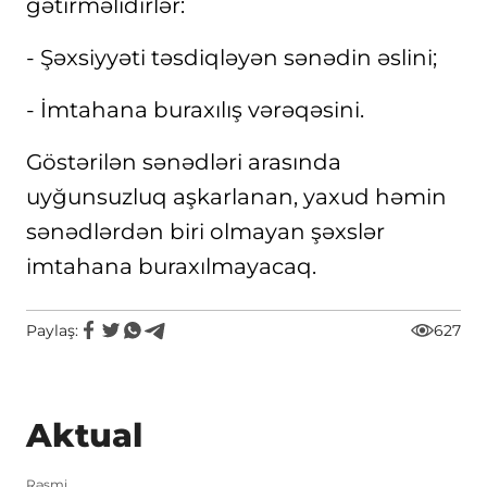
gətirməlidirlər:
- Şəxsiyyəti təsdiqləyən sənədin əslini;
- İmtahana buraxılış vərəqəsini.
Göstərilən sənədləri arasında
uyğunsuzluq aşkarlanan, yaxud həmin
sənədlərdən biri olmayan şəxslər
imtahana buraxılmayacaq.
Paylaş:
627
Aktual
Rəsmi