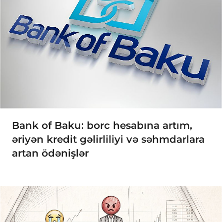
Bank of Baku: borc hesabına artım,
əriyən kredit gəlirliliyi və səhmdarlara
artan ödənişlər