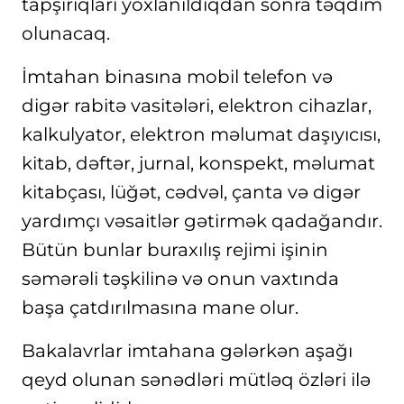
tapşırıqları yoxlanıldıqdan sonra təqdim
olunacaq.
İmtahan binasına mobil telefon və
digər rabitə vasitələri, elektron cihazlar,
kalkulyator, elektron məlumat daşıyıcısı,
kitab, dəftər, jurnal, konspekt, məlumat
kitabçası, lüğət, cədvəl, çanta və digər
yardımçı vəsaitlər gətirmək qadağandır.
Bütün bunlar buraxılış rejimi işinin
səmərəli təşkilinə və onun vaxtında
başa çatdırılmasına mane olur.
Bakalavrlar imtahana gələrkən aşağı
qeyd olunan sənədləri mütləq özləri ilə