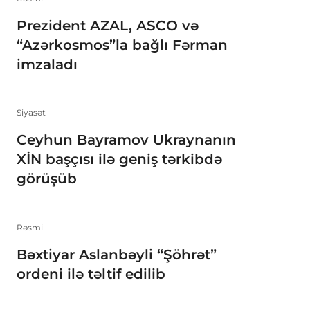
Prezident AZAL, ASCO və
“Azərkosmos”la bağlı Fərman
imzaladı
Siyasət
Ceyhun Bayramov Ukraynanın
XİN başçısı ilə geniş tərkibdə
görüşüb
Rəsmi
Bəxtiyar Aslanbəyli “Şöhrət”
ordeni ilə təltif edilib