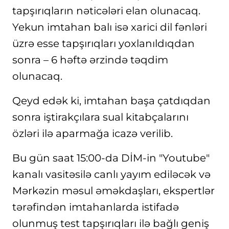
tapşırıqların nəticələri elan olunacaq.
Yekun imtahan balı isə xarici dil fənləri
üzrə esse tapşırıqları yoxlanıldıqdan
sonra – 6 həftə ərzində təqdim
olunacaq.
Qeyd edək ki, imtahan başa çatdıqdan
sonra iştirakçılara sual kitabçalarını
özləri ilə aparmağa icazə verilib.
Bu gün saat 15:00-da DİM-in "Youtube"
kanalı vasitəsilə canlı yayım ediləcək və
Mərkəzin məsul əməkdaşları, ekspertlər
tərəfindən imtahanlarda istifadə
olunmuş test tapşırıqları ilə bağlı geniş