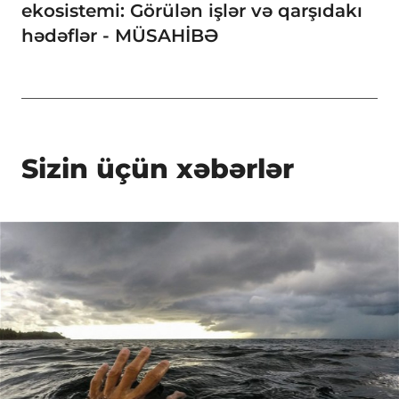
ekosistemi: Görülən işlər və qarşıdakı
hədəflər - MÜSAHİBƏ
Sizin üçün xəbərlər