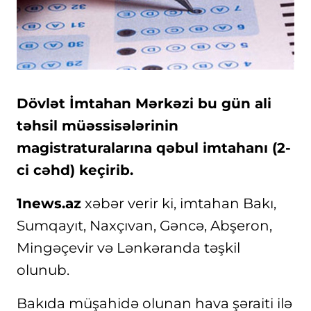
Dövlət İmtahan Mərkəzi bu gün ali
təhsil müəssisələrinin
magistraturalarına qəbul imtahanı (2-
ci cəhd) keçirib.
1news.az
xəbər verir ki, imtahan Bakı,
Sumqayıt, Naxçıvan, Gəncə, Abşeron,
Mingəçevir və Lənkəranda təşkil
olunub.
Bakıda müşahidə olunan hava şəraiti ilə