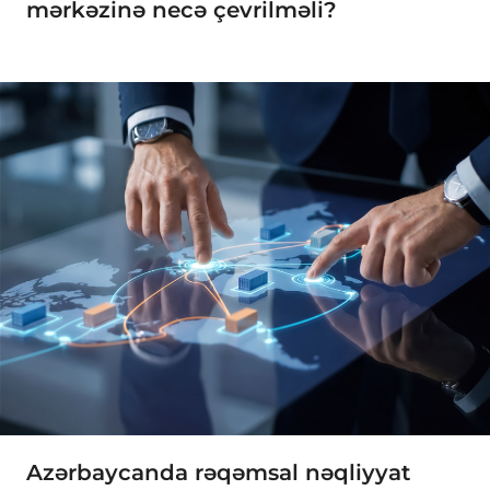
mərkəzinə necə çevrilməli?
Azərbaycanda rəqəmsal nəqliyyat