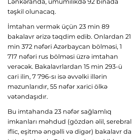
Lənkəranda, ümumilikdə 92 binada
təşkil olunacaq.
İmtahan vermək üçün 23 min 89
bakalavr ərizə təqdim edib. Onlardan 21
min 372 nəfəri Azərbaycan bölməsi, 1
717 nəfəri rus bölməsi üzrə imtahan
verəcək. Bakalavrlardan 15 min 293-ü
cari ilin, 7 796-sı isə əvvəlki illərin
məzunlarıdır, 55 nəfər xarici ölkə
vətəndaşıdır.
Bu imtahanda 23 nəfər sağlamlıq
imkanları məhdud (gözdən əlil, serebral
iflic, eşitmə əngəlli və digər) bakalavr da