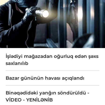
İşlədiyi mağazadan oğurluq edən şəxs
saxlanılıb
Bazar gününün havası açıqlandı
Binəqədidəki yanğın söndürüldü -
VİDEO - YENİLƏNİB