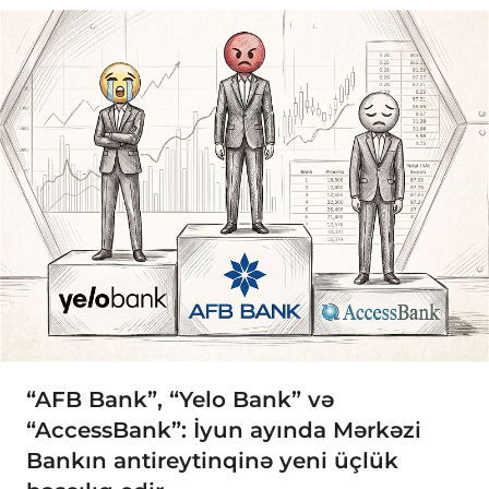
“AFB Bank”, “Yelo Bank” və
“AccessBank”: İyun ayında Mərkəzi
Bankın antireytinqinə yeni üçlük