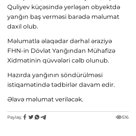
Quliyev küçəsində yerləşən obyektdə
yanğın baş verməsi barədə məlumat
daxil olub.
Məlumatla əlaqədar dərhal əraziyə
FHN-in Dövlət Yanğından Mühafizə
Xidmətinin qüvvələri cəlb olunub.
Hazırda yanğının söndürülməsi
istiqamətində tədbirlər davam edir.
Əlavə məlumat veriləcək.
Paylaş:
516