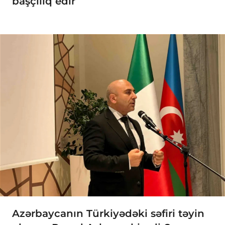
başçılıq edir
Azərbaycanın Türkiyədəki səfiri təyin