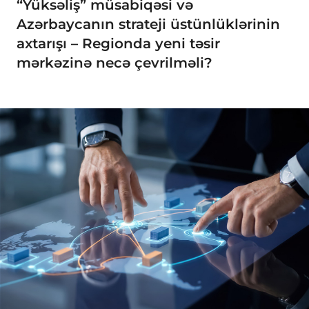
“Yüksəliş” müsabiqəsi və
Azərbaycanın strateji üstünlüklərinin
axtarışı – Regionda yeni təsir
mərkəzinə necə çevrilməli?