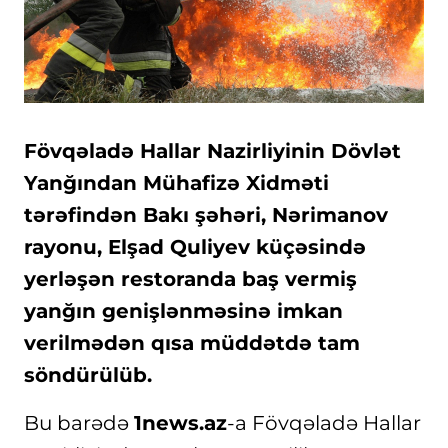
Fövqəladə Hallar Nazirliyinin Dövlət
Yanğından Mühafizə Xidməti
tərəfindən Bakı şəhəri, Nərimanov
rayonu, Elşad Quliyev küçəsində
yerləşən restoranda baş vermiş
yanğın genişlənməsinə imkan
verilmədən qısa müddətdə tam
söndürülüb.
Bu barədə
1news.az
-a Fövqəladə Hallar