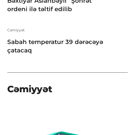
Bəxtiyar Aslanbəyli “Şöhrət”
ordeni ilə təltif edilib
Cəmiyyət
Sabah temperatur 39 dərəcəyə
çatacaq
Cəmiyyət