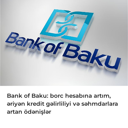
Bank of Baku: borc hesabına artım,
əriyən kredit gəlirliliyi və səhmdarlara
artan ödənişlər