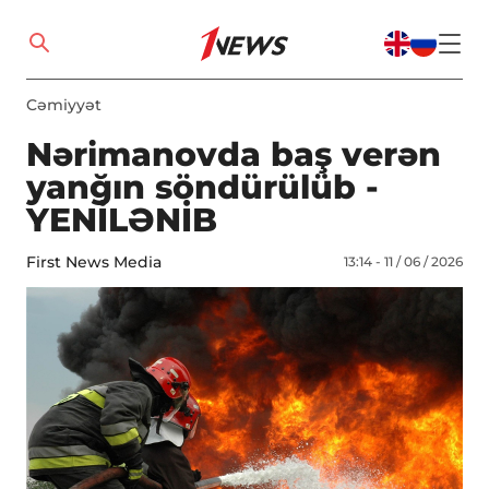
Cəmiyyət
Nərimanovda baş verən
yanğın söndürülüb -
YENİLƏNİB
First News Media
13:14 - 11 / 06 / 2026