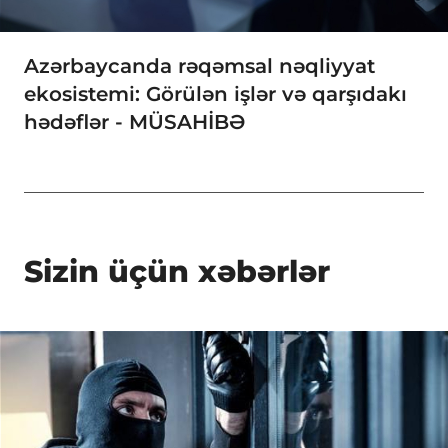
Azərbaycanda rəqəmsal nəqliyyat
ekosistemi: Görülən işlər və qarşıdakı
hədəflər - MÜSAHİBƏ
Sizin üçün xəbərlər