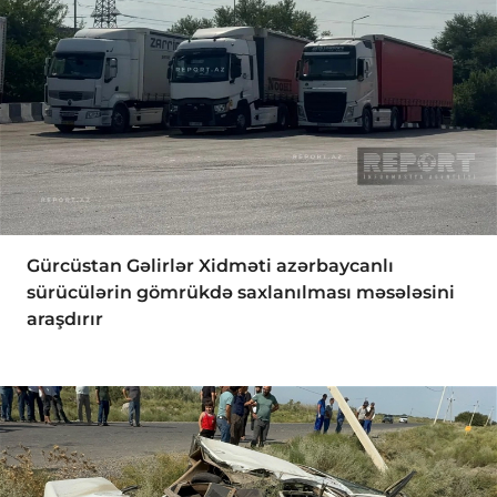
Gürcüstan Gəlirlər Xidməti azərbaycanlı
sürücülərin gömrükdə saxlanılması məsələsini
araşdırır