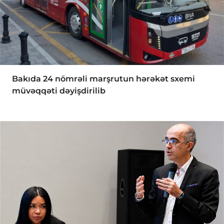
Bakıda 24 nömrəli marşrutun hərəkət sxemi
müvəqqəti dəyişdirilib