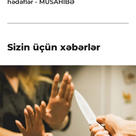
hədəflər - MÜSAHİBƏ
Sizin üçün xəbərlər