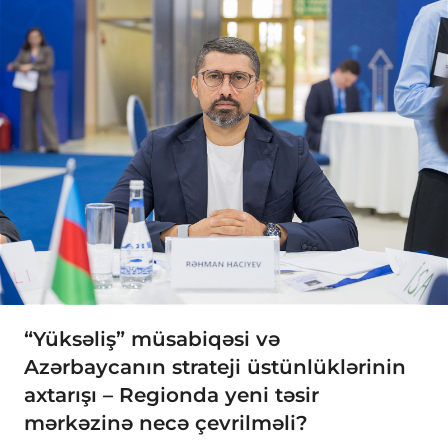
“Yüksəliş” müsabiqəsi və
Azərbaycanın strateji üstünlüklərinin
axtarışı – Regionda yeni təsir
mərkəzinə necə çevrilməli?