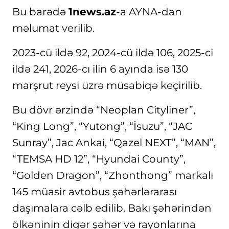
Bu barədə
1news.az
-a AYNA-dan
məlumat verilib.
2023-cü ildə 92, 2024-cü ildə 106, 2025-ci
ildə 241, 2026-cı ilin 6 ayında isə 130
marşrut reysi üzrə müsabiqə keçirilib.
Bu dövr ərzində “Neoplan Cityliner”,
“King Long”, “Yutong”, “İsuzu”, “JAC
Sunray”, Jac Ankai, “Qazel NEXT”, “MAN”,
“TEMSA HD 12”, “Hyundai County”,
“Golden Dragon”, “Zhonthong” markalı
145 müasir avtobus şəhərlərarası
daşımalara cəlb edilib. Bakı şəhərindən
ölkəninin digər şəhər və rayonlarına