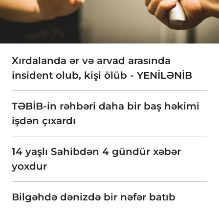
Xırdalanda ər və arvad arasında
insident olub, kişi ölüb - YENİLƏNİB
TƏBİB-in rəhbəri daha bir baş həkimi
işdən çıxardı
14 yaşlı Sahibdən 4 gündür xəbər
yoxdur
Bilgəhdə dənizdə bir nəfər batıb