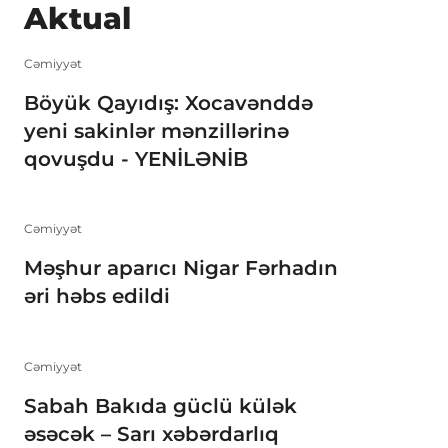
Aktual
Cəmiyyət
Böyük Qayıdış: Xocavənddə
yeni sakinlər mənzillərinə
qovuşdu - YENİLƏNİB
Cəmiyyət
Məşhur aparıcı Nigar Fərhadın
əri həbs edildi
Cəmiyyət
Sabah Bakıda güclü külək
əsəcək – Sarı xəbərdarlıq