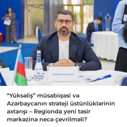
“Yüksəliş” müsabiqəsi və
Azərbaycanın strateji üstünlüklərinin
axtarışı – Regionda yeni təsir
mərkəzinə necə çevrilməli?