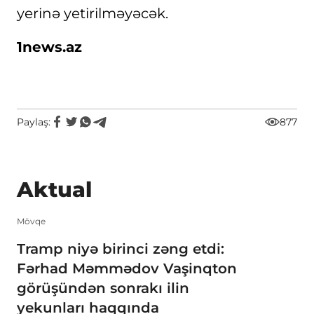
yerinə yetirilməyəcək.
1news.az
Paylaş:
877
Aktual
Mövqe
Tramp niyə birinci zəng etdi:
Fərhad Məmmədov Vaşinqton
görüşündən sonrakı ilin
yekunları haqqında