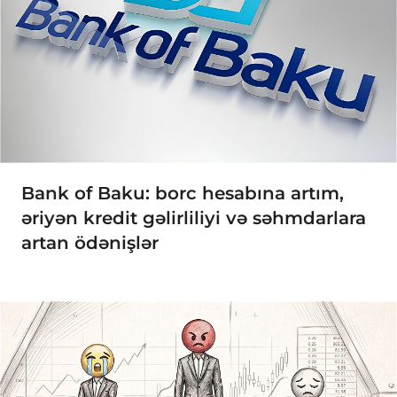
Bank of Baku: borc hesabına artım,
əriyən kredit gəlirliliyi və səhmdarlara
artan ödənişlər