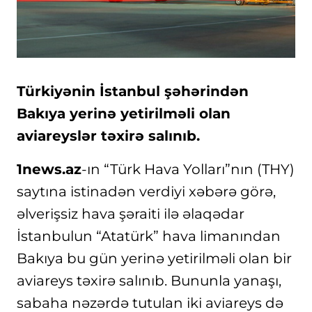
Türkiyənin İstanbul şəhərindən
Bakıya yerinə yetirilməli olan
aviareyslər təxirə salınıb.
1news.az
-ın “Türk Hava Yolları”nın (THY)
saytına istinadən verdiyi xəbərə görə,
əlverişsiz hava şəraiti ilə əlaqədar
İstanbulun “Atatürk” hava limanından
Bakıya bu gün yerinə yetirilməli olan bir
aviareys təxirə salınıb. Bununla yanaşı,
sabaha nəzərdə tutulan iki aviareys də