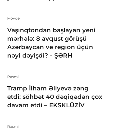
Mövqe
Vaşinqtondan başlayan yeni
mərhələ: 8 avqust görüşü
Azərbaycan və region üçün
nəyi dəyişdi? - ŞƏRH
Rəsmi
Tramp İlham Əliyevə zəng
etdi: söhbət 40 dəqiqədən çox
davam etdi – EKSKLÜZİV
Rəsmi