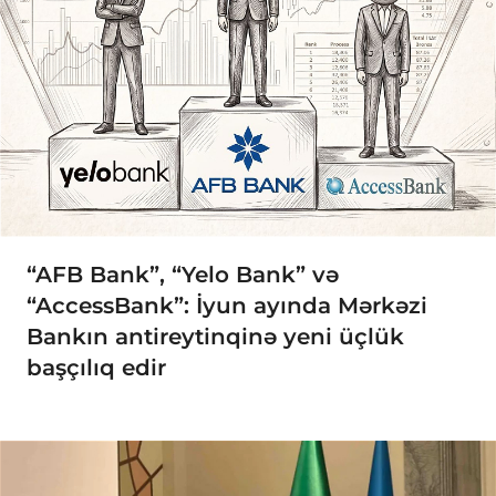
“AFB Bank”, “Yelo Bank” və
“AccessBank”: İyun ayında Mərkəzi
Bankın antireytinqinə yeni üçlük
başçılıq edir