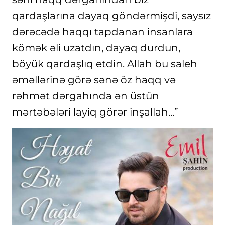
qardaşlarına dayaq göndərmişdi, saysız
dərəcədə haqqı tapdanan insanlara
kömək əli uzatdın, dayaq durdun,
böyük qardaşlıq etdin. Allah bu saleh
əməllərinə görə sənə öz haqq və
rəhmət dərgahında ən üstün
mərtəbələri layiq görər inşallah...”