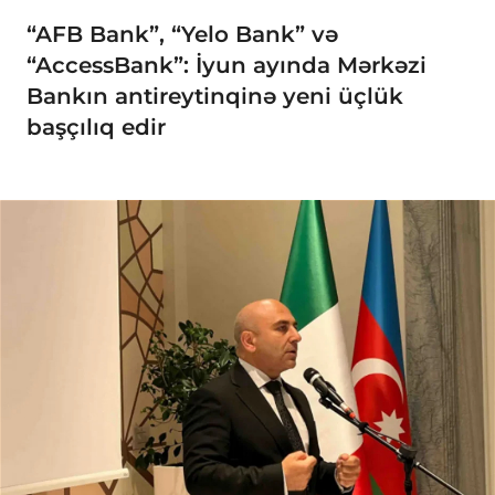
“AFB Bank”, “Yelo Bank” və
“AccessBank”: İyun ayında Mərkəzi
Bankın antireytinqinə yeni üçlük
başçılıq edir