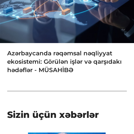
Azərbaycanda rəqəmsal nəqliyyat
ekosistemi: Görülən işlər və qarşıdakı
hədəflər - MÜSAHİBƏ
Sizin üçün xəbərlər