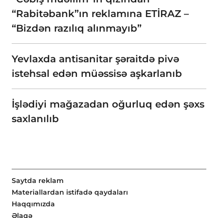
“Rabitəbank”ın reklamına ETİRAZ –
“Bizdən razılıq alınmayıb”
Yevlaxda antisanitar şəraitdə pivə
istehsal edən müəssisə aşkarlanıb
İşlədiyi mağazadan oğurluq edən şəxs
saxlanılıb
Saytda reklam
Materiallardan istifadə qaydaları
Haqqımızda
Əlaqə