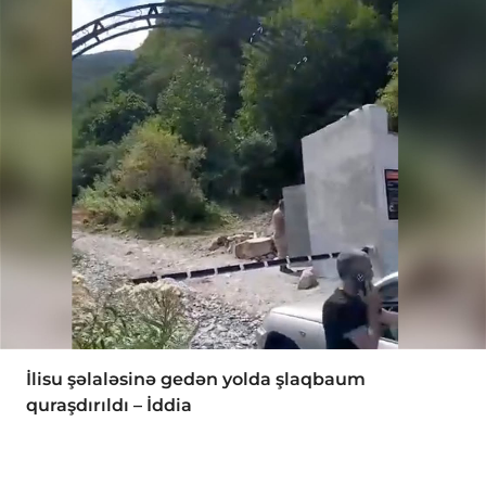
İlisu şəlaləsinə gedən yolda şlaqbaum
quraşdırıldı – İddia