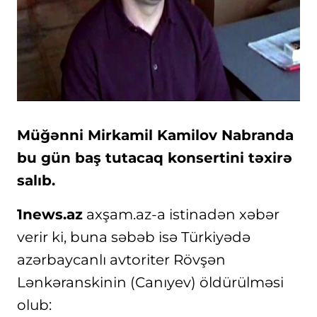
Müğənni Mirkamil Kamilov Nabranda
bu gün baş tutacaq konsertini təxirə
salıb.
1news.az
axşam.az-a istinadən xəbər
verir ki, buna səbəb isə Türkiyədə
azərbaycanlı avtoriter Rövşən
Lənkəranskinin (Canıyev) öldürülməsi
olub: