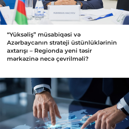
“Yüksəliş” müsabiqəsi və
Azərbaycanın strateji üstünlüklərinin
axtarışı – Regionda yeni təsir
mərkəzinə necə çevrilməli?