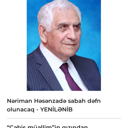
Nəriman Həsənzadə sabah dəfn
olunacaq - YENİLƏNİB
“Cəbiş müəllim”in qızından