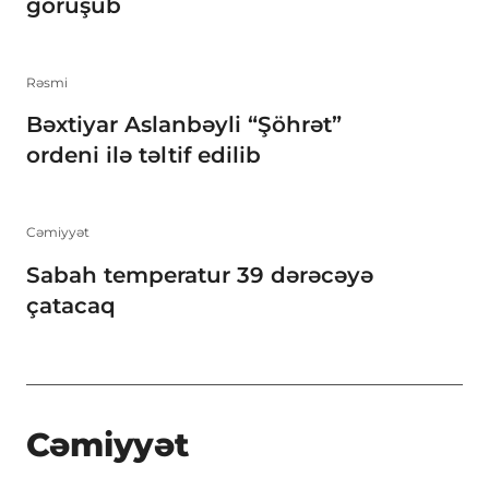
görüşüb
Rəsmi
Bəxtiyar Aslanbəyli “Şöhrət”
ordeni ilə təltif edilib
Cəmiyyət
Sabah temperatur 39 dərəcəyə
çatacaq
Cəmiyyət