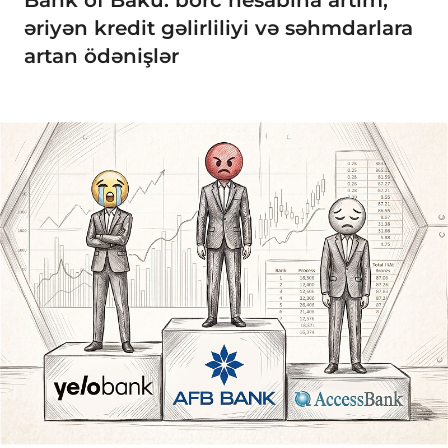
Bank of Baku: borc hesabına artım,
əriyən kredit gəlirliliyi və səhmdarlara
artan ödənişlər