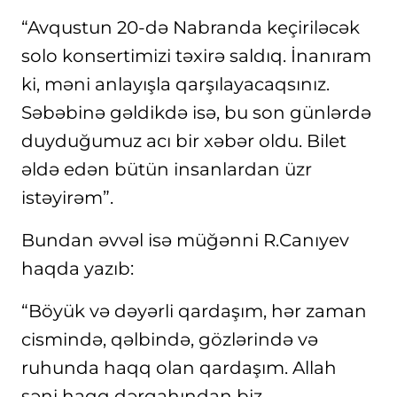
“Avqustun 20-də Nabranda keçiriləcək
solo konsertimizi təxirə saldıq. İnanıram
ki, məni anlayışla qarşılayacaqsınız.
Səbəbinə gəldikdə isə, bu son günlərdə
duyduğumuz acı bir xəbər oldu. Bilet
əldə edən bütün insanlardan üzr
istəyirəm”.
Bundan əvvəl isə müğənni R.Canıyev
haqda yazıb:
“Böyük və dəyərli qardaşım, hər zaman
cismində, qəlbində, gözlərində və
ruhunda haqq olan qardaşım. Allah
səni haqq dərgahından biz