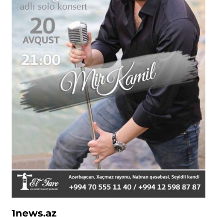
1ne
ws.az