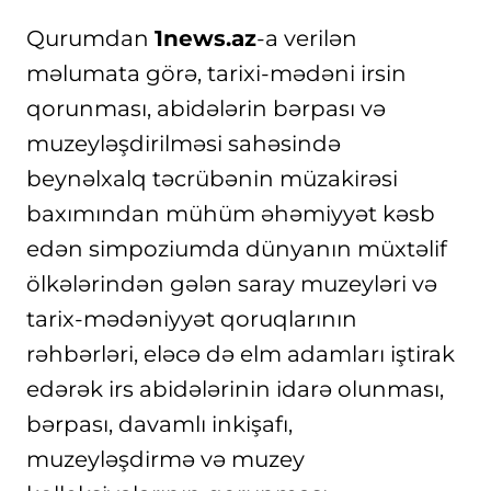
Qurumdan
1news.az
-a verilən
məlumata görə, tarixi-mədəni irsin
qorunması, abidələrin bərpası və
muzeyləşdirilməsi sahəsində
beynəlxalq təcrübənin müzakirəsi
baxımından mühüm əhəmiyyət kəsb
edən simpoziumda dünyanın müxtəlif
ölkələrindən gələn saray muzeyləri və
tarix-mədəniyyət qoruqlarının
rəhbərləri, eləcə də elm adamları iştirak
edərək irs abidələrinin idarə olunması,
bərpası, davamlı inkişafı,
muzeyləşdirmə və muzey