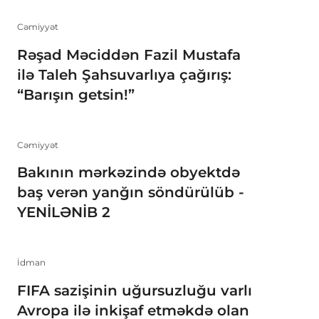
Cəmiyyət
Rəşad Məciddən Fazil Mustafa
ilə Taleh Şahsuvarlıya çağırış:
“Barışın getsin!”
Cəmiyyət
Bakının mərkəzində obyektdə
baş verən yanğın söndürülüb -
YENİLƏNİB 2
İdman
FIFA sazişinin uğursuzluğu varlı
Avropa ilə inkişaf etməkdə olan