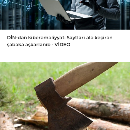
DİN-dən kiberəməliyyat: Saytları ələ keçirən
şəbəkə aşkarlanıb - VİDEO