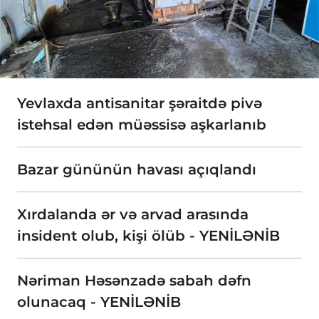
Yevlaxda antisanitar şəraitdə pivə
istehsal edən müəssisə aşkarlanıb
Bazar gününün havası açıqlandı
Xırdalanda ər və arvad arasında
insident olub, kişi ölüb - YENİLƏNİB
Nəriman Həsənzadə sabah dəfn
olunacaq - YENİLƏNİB