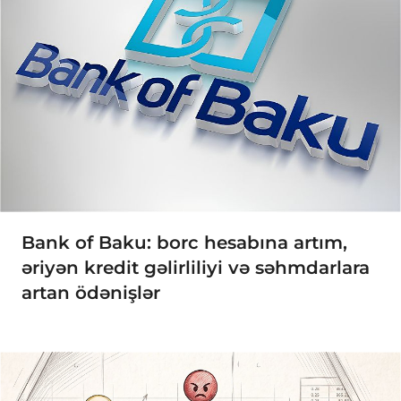
Bank of Baku: borc hesabına artım,
əriyən kredit gəlirliliyi və səhmdarlara
artan ödənişlər