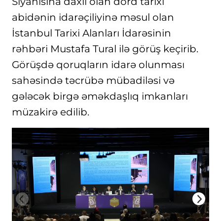
Siyahısına daxil olan dörd tarixi
abidənin idarəçiliyinə məsul olan
İstanbul Tarixi Alanları İdarəsinin
rəhbəri Mustafa Tural ilə görüş keçirib.
Görüşdə qoruqların idarə olunması
sahəsində təcrübə mübadiləsi və
gələcək birgə əməkdaşlıq imkanları
müzakirə edilib.