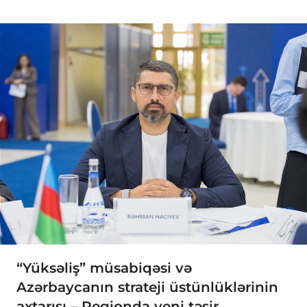
“Yüksəliş” müsabiqəsi və
Azərbaycanın strateji üstünlüklərinin
axtarışı – Regionda yeni təsir