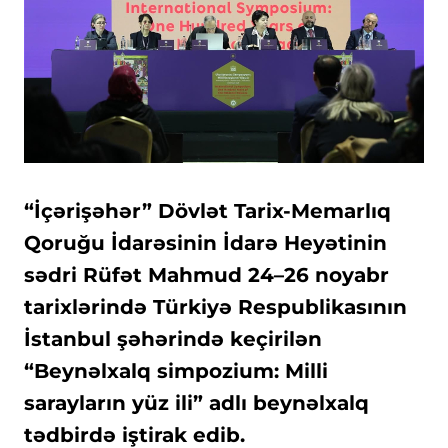
“İçərişəhər” Dövlət Tarix-Memarlıq
Qoruğu İdarəsinin İdarə Heyətinin
sədri Rüfət Mahmud 24–26 noyabr
tarixlərində Türkiyə Respublikasının
İstanbul şəhərində keçirilən
“Beynəlxalq simpozium: Milli
sarayların yüz ili” adlı beynəlxalq
tədbirdə iştirak edib.