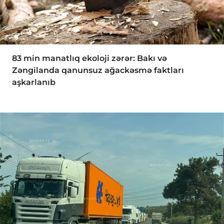
83 min manatlıq ekoloji zərər: Bakı və
Zəngilanda qanunsuz ağackəsmə faktları
aşkarlanıb