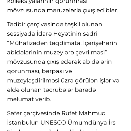
kolleksiyalarının qorunması
mövzusunda məruzələrlə çıxış ediblər.
Tədbir çərçivəsində təşkil olunan
sessiyada İdarə Heyətinin sədri
“Mühafizədən təqdimata: İçərişəhərin
abidələrinin muzeylərə çevrilməsi”
mövzusunda çıxış edərək abidələrin
qorunması, bərpası və
muzeyləşdirilməsi üzrə görülən işlər və
əldə olunan təcrübələr barədə
məlumat verib.
Səfər çərçivəsində Rüfət Mahmud
İstanbulun UNESCO Ümumdünya İrs