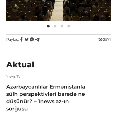
Paylaş:
2571
Aktual
1news TV
Azərbaycanlılar Ermənistanla
sülh perspektivləri barədə nə
düşünür? – 1news.az-ın
sorğusu