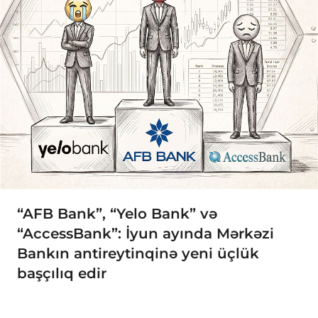
“AFB Bank”, “Yelo Bank” və
“AccessBank”: İyun ayında Mərkəzi
Bankın antireytinqinə yeni üçlük
başçılıq edir