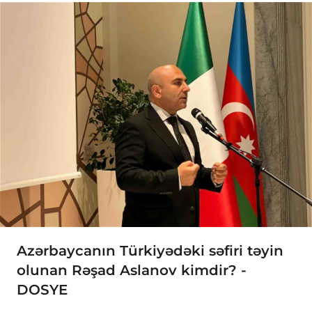
Azərbaycanın Türkiyədəki səfiri təyin
olunan Rəşad Aslanov kimdir? -
DOSYE