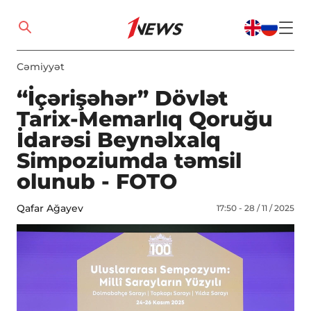
Cəmiyyət
“İçərişəhər” Dövlət
Tarix-Memarlıq Qoruğu
İdarəsi Beynəlxalq
Simpoziumda təmsil
olunub - FOTO
Qafar Ağayev
17:50 - 28 / 11 / 2025